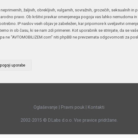
JERNEJ BOLKA
 neprimernih, žaljivih, obrekljivih, vulgarnih, sovražnih, grozečih, seksualnih i
rodno pravo. Ob kršitvi pravkar omenjenega pogoja vas lahko nemudoma in tr
TEHNIČNA VPRAŠANJA
otrebno. IP naslov vseh objav je zabeležen, kar pripomore k uveljavitvi omen
ROK ČERNJAVSKI
oli temo in ob času, ki se nam zdi primeren. Kot uporabnik se strinjate, da se vaš
AVTOPLIN
pa ne “AVTOMOBILIZEM.com” niti phpBB ne prevzemata odgovornosti za poskuse
ŽIGA HABJAN
Oglaševanje
|
Pravni pouk
|
Kontakti
2002-2015 ©
D.Labs d.o.o.
Vse pravice pridržane.