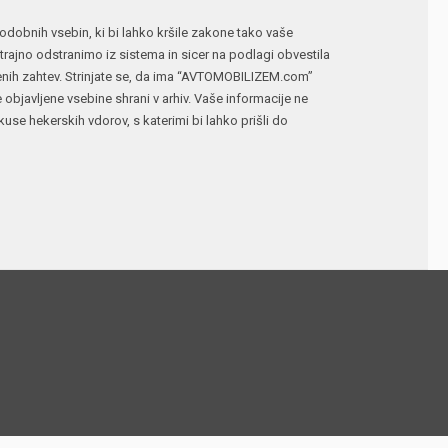
n podobnih vsebin, ki bi lahko kršile zakone tako vaše
ajno odstranimo iz sistema in sicer na podlagi obvestila
jenih zahtev. Strinjate se, da ima “AVTOMOBILIZEM.com”
e objavljene vsebine shrani v arhiv. Vaše informacije ne
 hekerskih vdorov, s katerimi bi lahko prišli do