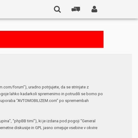
om/forum”), uradno potrjujete, da se strinjate z
ogoje lahko kadarkoli spremenimo in potrudili se bomo po
 vaša uporaba “AVTOMOBILIZEM.com” po spremembah
ina”, “phpBB timi”), ki je izdana pod pogoji “
General
netne diskusije in GPL jasno omejuje vsebine v okvire