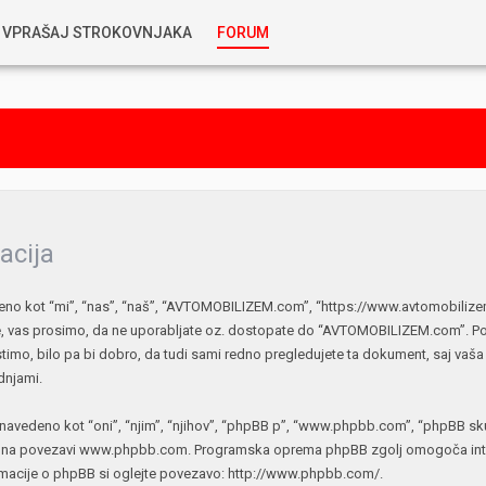
VPRAŠAJ STROKOVNJAKA
FORUM
RABLJENA VOZILA
KOSTJA PRIHODA
GORIVA
SILVAN SIMČIČ
AVTOPLIN
TOMAŽ DEMŠAR
acija
MAZIVA IN OLJA
kot “mi”, “nas”, “naš”, “AVTOMOBILIZEM.com”, “https://www.avtomobilizem.c
ALEŠ ARNŠEK
ate, vas prosimo, da ne uporabljate oz. dostopate do “AVTOMOBILIZEM.com”. P
PREDELAVE
timo, bilo pa bi dobro, da tudi sami redno pregledujete ta dokument, saj
ALEKS HUMAR IN FLORJAN RUS
dnjami.
PNEVMATIKE
navedeno kot “oni”, “njim”, “njihov”, “phpBB p”, “www.phpbb.com”, “phpBB skup
TIHOMIR KACJAN
o na povezavi
www.phpbb.com
. Programska oprema phpBB zgolj omogoča inter
rmacije o phpBB si oglejte povezavo:
http://www.phpbb.com/
.
HIBRIDNA TEHNIKA