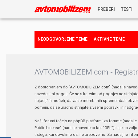
PREBERI
TESTI
NOVICE
NEODGOVORJENE TEME
AKTIVNE TEME
REPORTAŽE
PREDSTAVITVE
AVTOMOBILIZEM.com - Registr
NAGRADNA IGRA
Z dostopanjem do “AVTOMOBILIZEM.com” (nadalje navedeno 
navedenimi pogoji. Če se s katerim od pogojev ne strinj
najboljših močeh, da vas o morebitnih spremembah obves
pomeni, da se uradno strinjate z vsemi popravki in nadgra
Naši forumi tečejo na phpBB platformi za forume (nadalje 
Public License
” (nadalje navedeno kot “GPL”) in je na volj
tistega, kar dovolimo oz. ne prepovemo. Za nadaljne info