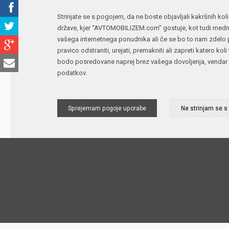
Strinjate se s pogojem, da ne boste objavljali kakršnih koli
države, kjer “AVTOMOBILIZEM.com” gostuje, kot tudi medna
vašega internetnega ponudnika ali če se bo to nam zdelo p
pravico odstraniti, urejati, premakniti ali zapreti katero k
bodo posredovane naprej brez vašega dovoljenja, vendar 
podatkov.