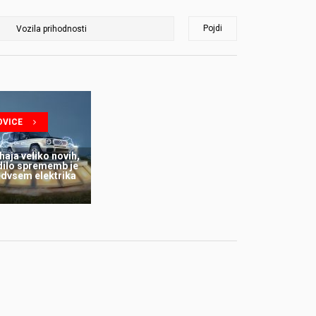
Pojdi
OVICE
haja veliko novih,
dilo sprememb je
edvsem elektrika