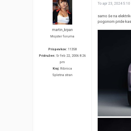
To apr 23, 2024 5:10
samo še na elektrik
pogonom pride kas
martin_krpan
Mojster foruma
Prispevkov:
11358
Pridružen:
Sr feb 22, 2006 8:26
pm
Kraj:
Ribnica
Spletna stran