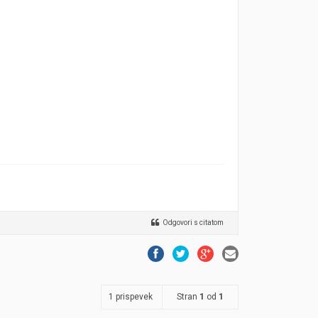
Odgovori s citatom
1 prispevek
Stran
1
od
1