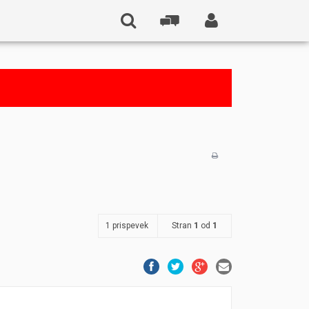
1 prispevek
Stran
1
od
1