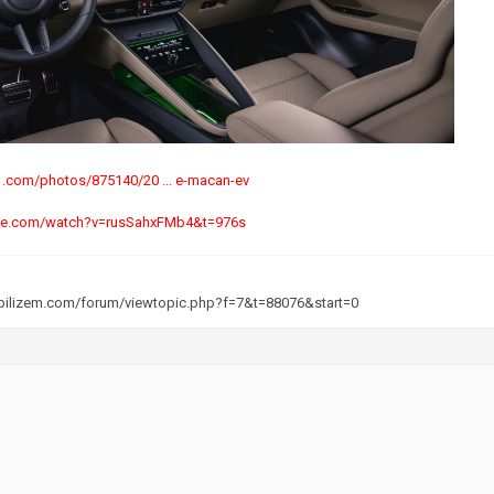
.com/photos/875140/20 ... e-macan-ev
ube.com/watch?v=rusSahxFMb4&t=976s
bilizem.com/forum/viewtopic.php?f=7&t=88076&start=0