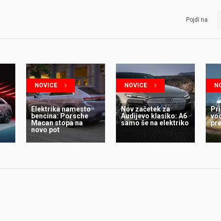
Pojdi na
NOVICE
NOVICE
N
,
Elektrika namesto
Nov začetek za
Pri
bencina: Porsche
Audijevo klasiko: A6
vo
Macan stopa na
samo še na elektriko
pr
novo pot