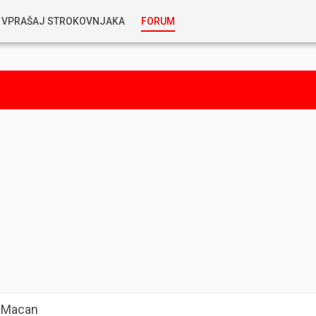
VPRAŠAJ STROKOVNJAKA
FORUM
RABLJENA VOZILA
KOSTJA PRIHODA
GORIVA
SILVAN SIMČIČ
AVTOPLIN
TOMAŽ DEMŠAR
MAZIVA IN OLJA
ALEŠ ARNŠEK
PREDELAVE
ALEKS HUMAR IN FLORJAN RUS
PNEVMATIKE
TIHOMIR KACJAN
 Macan
HIBRIDNA TEHNIKA