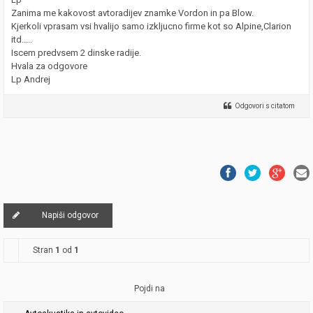
Zanima me kakovost avtoradijev znamke Vordon in pa Blow.
Kjerkoli vprasam vsi hvalijo samo izkljucno firme kot so Alpine,Clarion
itd.....
Iscem predvsem 2 dinske radije.
Hvala za odgovore
Lp Andrej
Odgovori s citatom
Napiši odgovor
Stran
1
od
1
Pojdi na