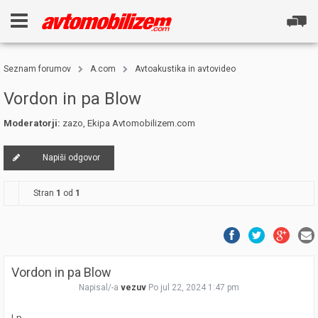
Seznam forumov
A.com
Avtoakustika in avtovideo
Vordon in pa Blow
Moderatorji:
zazo
,
Ekipa Avtomobilizem.com
Napiši odgovor
Stran
1
od
1
Vordon in pa Blow
Napisal/-a
vezuv
Po jul 22, 2024 1:47 pm
Lp