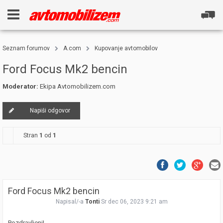
Seznam forumov
A.com
Kupovanje avtomobilov
Ford Focus Mk2 bencin
Moderator:
Ekipa Avtomobilizem.com
Napiši odgovor
Stran
1
od
1
Ford Focus Mk2 bencin
Napisal/-a
Tonti
Sr dec 06, 2023 9:21 am
Pozdravljeni!