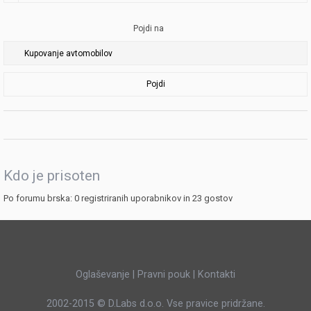
Pojdi na
Pojdi
Kdo je prisoten
Po forumu brska: 0 registriranih uporabnikov in 23 gostov
Oglaševanje
|
Pravni pouk
|
Kontakti
2002-2015 ©
D.Labs d.o.o.
Vse pravice pridržane.