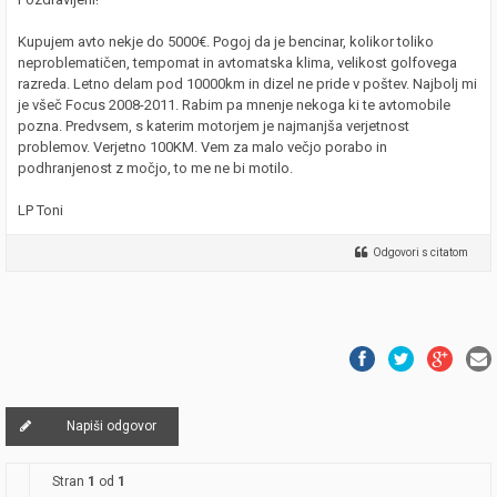
Kupujem avto nekje do 5000€. Pogoj da je bencinar, kolikor toliko
neproblematičen, tempomat in avtomatska klima, velikost golfovega
razreda. Letno delam pod 10000km in dizel ne pride v poštev. Najbolj mi
je všeč Focus 2008-2011. Rabim pa mnenje nekoga ki te avtomobile
pozna. Predvsem, s katerim motorjem je najmanjša verjetnost
problemov. Verjetno 100KM. Vem za malo večjo porabo in
podhranjenost z močjo, to me ne bi motilo.
LP Toni
Odgovori s citatom
Napiši odgovor
Stran
1
od
1