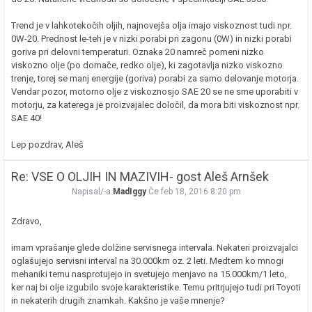
Trend je v lahkotekočih oljih, najnovejša olja imajo viskoznost tudi npr.
0W-20. Prednost le-teh je v nizki porabi pri zagonu (0W) in nizki porabi
goriva pri delovni temperaturi. Oznaka 20 namreč pomeni nizko
viskozno olje (po domače, redko olje), ki zagotavlja nizko viskozno
trenje, torej se manj energije (goriva) porabi za samo delovanje motorja.
Vendar pozor, motorno olje z viskoznosjo SAE 20 se ne sme uporabiti v
motorju, za katerega je proizvajalec določil, da mora biti viskoznost npr.
SAE 40!
Lep pozdrav, Aleš
Re: VSE O OLJIH IN MAZIVIH- gost Aleš Arnšek
Napisal/-a
MadIggy
Če feb 18, 2016 8:20 pm
Zdravo,
imam vprašanje glede dolžine servisnega intervala. Nekateri proizvajalci
oglašujejo servisni interval na 30.000km oz. 2 leti. Medtem ko mnogi
mehaniki temu nasprotujejo in svetujejo menjavo na 15.000km/1 leto,
ker naj bi olje izgubilo svoje karakteristike. Temu pritrjujejo tudi pri Toyoti
in nekaterih drugih znamkah. Kakšno je vaše mnenje?