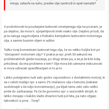
miruje, zalaufa na suho, preden olje zaokroži in spet namaže?
V podrobnosti te poudarjene lastnosti omenjenega olja ne poznam, je
pa dejstvo, da mora ti. oprijemljivost imeti vsako olje. Dejstvo je tudi, da
ja ta naloga zagotovljena s fizikalno kemijskimi lastnostmi motornega
olja, s samim baznim oljem in aditivi.
Težko torej komentiram lastnosti tega olja, če so veliko boljše kot pri
'običajnem' motornem olju? V praksi je npr. prvih 30 sekund res
problematičnih glede mazanja, po drugi strani pa, a se je že kdo kdaj
pritoževal, da ima probleme s tem? Olje mora biti ustrezne viskoznosti
in mora ustrezati specifikacijam in to je to.
Lahko potegnemo tudi zelo grobo vzporednico z dvotaktnimi motorji, ki
se v celoti mažejo npr. s samo 2% mešanico olja v bencinu (nekater
sodobnejši s še nižjo koncentracijo), pa kljub temu zelo zelo redko
pride do zaribavanja. Pa če še govorimo npr. o sezonskih strojih, ki
lahko mirujejo v kakšni vlažni drvarnici tudi pol leta, pa nato vžgejo
takorekoč iz prve... Torej?