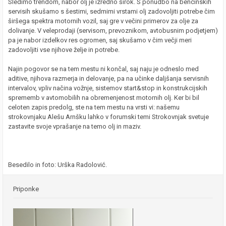
Sledimo trendom, nabor olj je izredno širok. S ponudbo na bencinskih
servisih skušamo s šestimi, sedmimi vrstami olj zadovoljiti potrebe čim
širšega spektra motornih vozil, saj gre v večini primerov za olje za
dolivanje. V veleprodaji (servisom, prevoznikom, avtobusnim podjetjem)
pa je nabor izdelkov res ogromen, saj skušamo v čim večji meri
zadovoljiti vse njihove želje in potrebe.
Najin pogovor se na tem mestu ni končal, saj naju je odneslo med
aditive, njihova razmerja in delovanje, pa na učinke daljšanja servisnih
intervalov, vpliv načina vožnje, sistemov start&stop in konstrukcijskih
sprememb v avtomobilih na obremenjenost motornih olj. Ker bi bil
celoten zapis predolg, ste na tem mestu na vrsti vi: našemu
strokovnjaku Alešu Arnšku lahko v forumski temi Strokovnjak svetuje
zastavite svoje vprašanje na temo olj in maziv.
Besedilo in foto: Urška Radolović.
Priponke