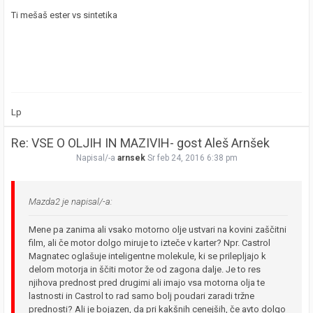
Ti mešaš ester vs sintetika
Lp
Re: VSE O OLJIH IN MAZIVIH- gost Aleš Arnšek
Napisal/-a
arnsek
Sr feb 24, 2016 6:38 pm
Mazda2 je napisal/-a:
Mene pa zanima ali vsako motorno olje ustvari na kovini zaščitni
film, ali če motor dolgo miruje to izteče v karter? Npr. Castrol
Magnatec oglašuje inteligentne molekule, ki se prilepljajo k
delom motorja in ščiti motor že od zagona dalje. Je to res
njihova prednost pred drugimi ali imajo vsa motorna olja te
lastnosti in Castrol to rad samo bolj poudari zaradi tržne
prednosti? Ali je bojazen, da pri kakšnih cenejših, če avto dolgo