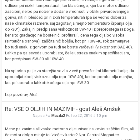
odličen pri nizkih temperaturah, ter klasičnega, kjer bo motor odlično
zaščiten, ne bo pa nobene dodane vrednsoti v obliki privarčevanjega
goriva, niti ni bleščeč pri nizkih temperaturah (pa še vedno dober za
naše klimatske razmere, saj zagotavlja mejno temperaturo črpanja olja
do -30°). Zakaj ni predpisana viskoznost 5W-40, iz preprostega razloga,
ker s to gradacijo ne boste nič 'profitirali', cena tega olja bo visoka
(sintetična osnova), zaščita nič boljša, kot pri 10W-40, rok zamenjave
bo tudi enak, z gorivom pa tudi ne boste varčevali (viskoznost SAE 40).
Lahko pa ga seveda uporabljate, če le ustreza enakim specifikacijam,
kot predpisani 5W-30 ali 10W-40.
Na splošno pa je za starejša vozila z več prevoženimi kilometri bolje, da
uporabljate bolj viskozna olja (npr. 10W-40), ker bo poraba olja manjša,
kot pri uporabo lahkotekočega olja npr. 5W-30.
Lep pozdrav, Aleš.
Re: VSE O OLJIH IN MAZIVIH- gost Aleš Arnšek
Napisal/-a
Mazda2
Po feb 22, 2016 5:10 pm
Mene pa zanima ali vsako motorno olje ustvari na kovini zaščitni film, ali
če motor dolgo miruje to izteče v karter? Npr. Castrol Magnatec