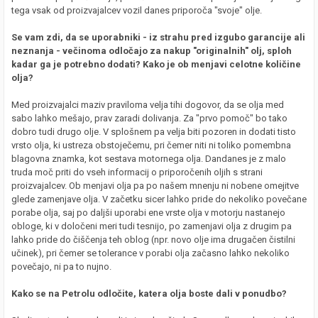
tega vsak od proizvajalcev vozil danes priporoča "svoje" olje.
Se vam zdi, da se uporabniki - iz strahu pred izgubo garancije ali
neznanja - večinoma odločajo za nakup "originalnih" olj, sploh
kadar ga je potrebno dodati? Kako je ob menjavi celotne količine
olja?
Med proizvajalci maziv praviloma velja tihi dogovor, da se olja med
sabo lahko mešajo, prav zaradi dolivanja. Za "prvo pomoč" bo tako
dobro tudi drugo olje. V splošnem pa velja biti pozoren in dodati tisto
vrsto olja, ki ustreza obstoječemu, pri čemer niti ni toliko pomembna
blagovna znamka, kot sestava motornega olja. Dandanes je z malo
truda moč priti do vseh informacij o priporočenih oljih s strani
proizvajalcev. Ob menjavi olja pa po našem mnenju ni nobene omejitve
glede zamenjave olja. V začetku sicer lahko pride do nekoliko povečane
porabe olja, saj po daljši uporabi ene vrste olja v motorju nastanejo
obloge, ki v določeni meri tudi tesnijo, po zamenjavi olja z drugim pa
lahko pride do čiščenja teh oblog (npr. novo olje ima drugačen čistilni
učinek), pri čemer se tolerance v porabi olja začasno lahko nekoliko
povečajo, ni pa to nujno.
Kako se na Petrolu odločite, katera olja boste dali v ponudbo?