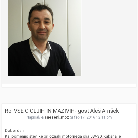
Re: VSE O OLJIH IN MAZIVIH- gost Aleš Arnšek
Napisal/-a
snezeni_moz
Sr feb 17, 2016 12:11 pm
Dober dan,
Kaj pomenijo številke pri oznaki motornega olja 5W-30. Kakšna je