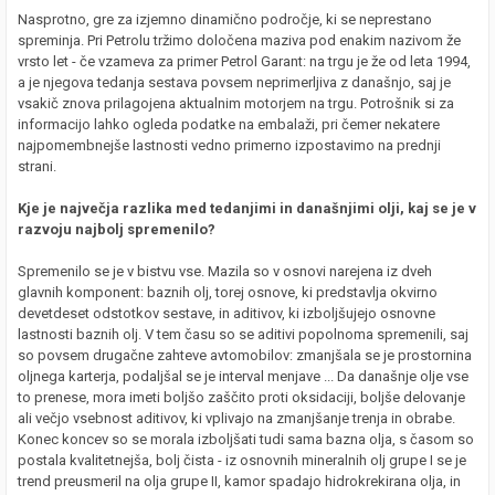
Nasprotno, gre za izjemno dinamično področje, ki se neprestano
spreminja. Pri Petrolu tržimo določena maziva pod enakim nazivom že
vrsto let - če vzameva za primer Petrol Garant: na trgu je že od leta 1994,
a je njegova tedanja sestava povsem neprimerljiva z današnjo, saj je
vsakič znova prilagojena aktualnim motorjem na trgu. Potrošnik si za
informacijo lahko ogleda podatke na embalaži, pri čemer nekatere
najpomembnejše lastnosti vedno primerno izpostavimo na prednji
strani.
Kje je največja razlika med tedanjimi in današnjimi olji, kaj se je v
razvoju najbolj spremenilo?
Spremenilo se je v bistvu vse. Mazila so v osnovi narejena iz dveh
glavnih komponent: baznih olj, torej osnove, ki predstavlja okvirno
devetdeset odstotkov sestave, in aditivov, ki izboljšujejo osnovne
lastnosti baznih olj. V tem času so se aditivi popolnoma spremenili, saj
so povsem drugačne zahteve avtomobilov: zmanjšala se je prostornina
oljnega karterja, podaljšal se je interval menjave ... Da današnje olje vse
to prenese, mora imeti boljšo zaščito proti oksidaciji, boljše delovanje
ali večjo vsebnost aditivov, ki vplivajo na zmanjšanje trenja in obrabe.
Konec koncev so se morala izboljšati tudi sama bazna olja, s časom so
postala kvalitetnejša, bolj čista - iz osnovnih mineralnih olj grupe I se je
trend preusmeril na olja grupe II, kamor spadajo hidrokrekirana olja, in