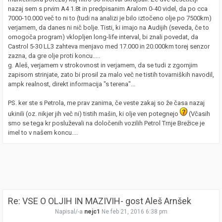
nazaj sem s prvim A4 1.8t in predpisanim Aralom 0-40 videl, da po cca
7000-10.000 več to ni to (tudi na analizi je bilo iztočeno olje po 7500km)
verjamem, da danes ni nič bolje. Tisti, ki imajo na Audijih (seveda, če to
omogoča program) vklopljen long-life interval, bi znali povedat, da
Castrol 5-30 LL3 zahteva menjavo med 17.000 in 20.000km torej senzor
zazna, da gre olje proti koncu.....
g. Aleš, verjamem v strokovnost in verjamem, da se tudi z zgornjim
zapisom strinjate, zato bi prosil za malo več ne tistih tovarniških navodil,
ampk realnost, direkt informacija "s terena"...
PS. ker ste s Petrola, me prav zanima, če veste zakaj so že časa nazaj
ukinili (oz. nikjer jih več ni) tistih mašin, ki olje ven potegnejo
(Včasih
smo se tega kr posluževali na določenih vozilih Petrol Trnje Brežice je
imel to v našem koncu....
Re: VSE O OLJIH IN MAZIVIH- gost Aleš Arnšek
Napisal/-a
nejc1
Ne feb 21, 2016 6:38 pm