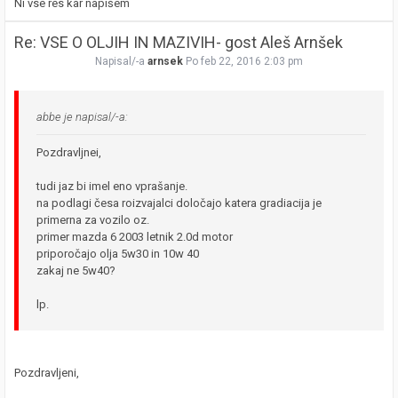
Ni vse res kar napišem
Re: VSE O OLJIH IN MAZIVIH- gost Aleš Arnšek
Napisal/-a
arnsek
Po feb 22, 2016 2:03 pm
abbe je napisal/-a:
Pozdravljnei,
tudi jaz bi imel eno vprašanje.
na podlagi česa roizvajalci določajo katera gradiacija je
primerna za vozilo oz.
primer mazda 6 2003 letnik 2.0d motor
priporočajo olja 5w30 in 10w 40
zakaj ne 5w40?
lp.
Pozdravljeni,