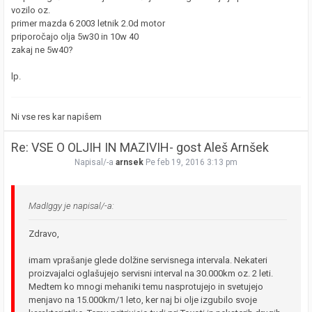
vozilo oz.
primer mazda 6 2003 letnik 2.0d motor
priporočajo olja 5w30 in 10w 40
zakaj ne 5w40?
lp.
Ni vse res kar napišem
Re: VSE O OLJIH IN MAZIVIH- gost Aleš Arnšek
Napisal/-a
arnsek
Pe feb 19, 2016 3:13 pm
MadIggy je napisal/-a:
Zdravo,
imam vprašanje glede dolžine servisnega intervala. Nekateri
proizvajalci oglašujejo servisni interval na 30.000km oz. 2 leti.
Medtem ko mnogi mehaniki temu nasprotujejo in svetujejo
menjavo na 15.000km/1 leto, ker naj bi olje izgubilo svoje