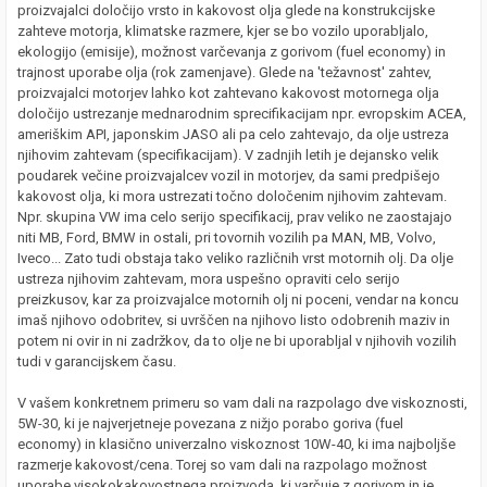
proizvajalci določijo vrsto in kakovost olja glede na konstrukcijske
zahteve motorja, klimatske razmere, kjer se bo vozilo uporabljalo,
ekologijo (emisije), možnost varčevanja z gorivom (fuel economy) in
trajnost uporabe olja (rok zamenjave). Glede na 'težavnost' zahtev,
proizvajalci motorjev lahko kot zahtevano kakovost motornega olja
določijo ustrezanje mednarodnim sprecifikacijam npr. evropskim ACEA,
ameriškim API, japonskim JASO ali pa celo zahtevajo, da olje ustreza
njihovim zahtevam (specifikacijam). V zadnjih letih je dejansko velik
poudarek večine proizvajalcev vozil in motorjev, da sami predpišejo
kakovost olja, ki mora ustrezati točno določenim njihovim zahtevam.
Npr. skupina VW ima celo serijo specifikacij, prav veliko ne zaostajajo
niti MB, Ford, BMW in ostali, pri tovornih vozilih pa MAN, MB, Volvo,
Iveco... Zato tudi obstaja tako veliko različnih vrst motornih olj. Da olje
ustreza njihovim zahtevam, mora uspešno opraviti celo serijo
preizkusov, kar za proizvajalce motornih olj ni poceni, vendar na koncu
imaš njihovo odobritev, si uvrščen na njihovo listo odobrenih maziv in
potem ni ovir in ni zadržkov, da to olje ne bi uporabljal v njihovih vozilih
tudi v garancijskem času.
V vašem konkretnem primeru so vam dali na razpolago dve viskoznosti,
5W-30, ki je najverjetneje povezana z nižjo porabo goriva (fuel
economy) in klasično univerzalno viskoznost 10W-40, ki ima najboljše
razmerje kakovost/cena. Torej so vam dali na razpolago možnost
uporabe visokokakovostnega proizvoda, ki varčuje z gorivom in je