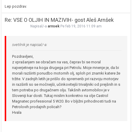
Lep pozdrav.
Re: VSE O OLJIH IN MAZIVIH- gost Aleš Arnšek
Napisal/-a
arnsek
Pe feb 19, 2016 11:09 am
svetilnik je napisal/-a:
Pozdravljeni,
z vprašanjem se obračam na vas, čeprav bi se moral
najverjetneje na koga drugega pri Petrolu. Moje mnenje je, da bi
morali razširiti ponudbo motornih olj, sploh pri znamki katere že
tržite. V zadnjih letih je prišlo do spremenb pri razvoju motorjev
in razširili so se močnejši, učinkovitejši trivaljniki od prejšnih in s
tem potreba po drugačnem olju. Takšnih avtomobilov je v
Sloveniji kar dosti. Tukaj mislim konkretno na olje Castrol
Magnatec professional 5 W20. Bo v bljižni prihodnosti tudi na
Petrolovih prodajnih policah?
Hvala