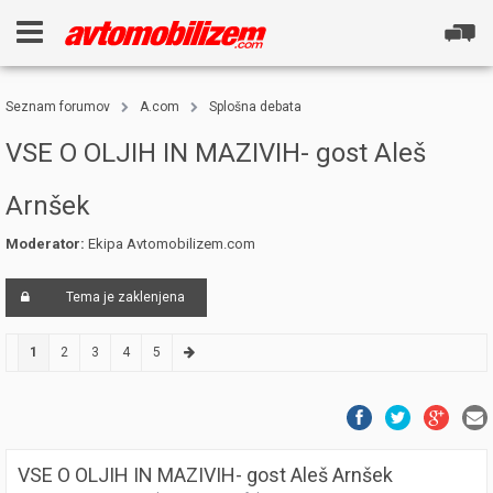
Seznam forumov
A.com
Splošna debata
VSE O OLJIH IN MAZIVIH- gost Aleš
Arnšek
Moderator:
Ekipa Avtomobilizem.com
Tema je zaklenjena
1
2
3
4
5
VSE O OLJIH IN MAZIVIH- gost Aleš Arnšek