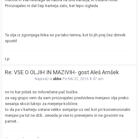
Proizvajalec ni dal čep karterja zato, ker lepo izgleda
Ta olja iz zgornjega linka so pa tako temna, kot bi jih prej čez dimnik
spustil
Lp
Re: VSE O OLJIH IN MAZIVIH- gost Aleš Arnšek
Napisal/-a
abbe
Po feb 22, 2016 8:47 am
no to kar pišeš so milorečene pač bučke.
za vag grupo vem da sam proizvajalec predvideva menjavo olja preko
sesanja skozi luknjo za merjenje količine.
to da pa v karterju ostane veliko svinjarije oz več kot pri konvencionalni
menjavi pa tut ne drži...seveda je vse to preverjeno in ne govorim na
pamet...