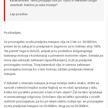
karakteristike. Temu pritrjujejo tudi pri Toyoti in nekaterih drugih
znamkah. Kakšno je vaše mnenje?
Lep pozdrav.
Pozdravljeni,
če proizvajalec vozila predpiše menjavo olja na 2 leti oz. 30.000 km,
potem že ve zakaj je to predpisal in zagotovo za to trditvijo stoji 100%.
'Na pamet' tega ni določil, ampak je to posledica dolgotrajnega
testiranja motorja v kombinaciji s primernim motornim oljem. Seveda pa
mora olje ustrezati zahtevam (specifikacijam), ki jih je predpisal
proizvajalec motorja. Torej katerokoli olje, ki ustreza zahtevam
proizvajalca motorja bo v tem motorju zdržalo predpisan interval
menjave.
V debatah o intervalu menjave je moje mnenje vedno enako, držite se
navodil v tehnični knjižici vozila! Najbolj so mi všeč vprašanja v stilu,
koliko km pa lahko prevozim s tem in tem oljem? Žal na tako vprašanje
ni univerzalnega odgovora. Določeno olje se lahko uporablja v vozilih
različnih proizvajalcev, pa bo pri istem režimu vožnje npr. en proizvajalec
vozila predpisal menjavo na 20.000km, drugi pa na 30.000km...