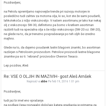
Pozdravljeni,
na Petrolu spremljamo najnovejše trende pri razvoju motorjev in
posledično tudi zahtev za motorna olja, ki so, kot ste že sami poudarili,
lahkotekoča z nižjo viskoznostjo. V našem asortimanu je tako kar nekaj
olj z viskoznosjo 5W-30, definitivno pa bomo v kratkem asortiman
razširili tudi na specialna olja s še nižjo viskoznosjo (5W-20 oz. 0W-20),
ne glede na to, da je trenutno povpraševanje po teh oljih še izredno
majhno.
Glede na to, da dajemo poudarek lastni blagovni znamki, bo asortiman
razširjen s Petrolovim proizvodom. Petrolovi proizvodi lastne blagovne
znamke pa so ti. 'rebrand' proizvodov Chevron Texaco.
Lep pozdrav, Aleš
Re: VSE O OLJIH IN MAZIVIH- gost Aleš Arnšek
Napisal/-a
abbe
Pe feb 19, 2016 1:01 pm
Pozdravljnei,
tudi jaz bi imel eno vprašanje.
na podlagi česa roizvajalci določajo katera gradiacija je primerna za