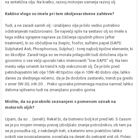
na sintetična olja. Na kratko, razvoj motorjev usmerja razvoj olj.
Kakšno vlogo so imele pri tem okoljevarstvene zahteve?
Tudi, a ne zaradi samih olj - izrabljeno olje je bilo vedno potrebno
odstranjevati nadzorovano. Še največji vpliv na sestavo olj so imele s
tega vidika vgrajene naprave za čiščenje izpušnih plinov (after
treatment), ki so občutljive na žveplo, fosfor, sulfatni pepel (SAPS:
Sulphated Ash, Phosphorous, Sulphur) - torej najbolj tipične elemente, ki
so škodljivi. Zaradi tega so se morala prilagoditi tudi določena olja in
govorimo o vse večji uporabi tako imenovanih "low-SAPS" olj. Na tem
mestu velja omeniti še trend k nižji viskoznosti olj. Če je bilo pred
petindvajsetimi leti olje 15W-40 tipično olje in 10W-40 dobro olje, lahko
danes za slednjega rečemo, da je že dodobra zastarelo, trendi pa gredo
v smer 5W-30, oW-20 ... Preko uporabe primernega maziva namreč lahko
deloma vplivamo tudi na zmanjšano porabo goriva.
Mislite, da so porabniki seznanjeni s pomenom oznak na
motornih oljih?
Upam, da so ... (smeh). Rekel bi, da bistveno bolj kot pred leti. S časom
se je po mojem mnenju precej izboljšalo znanje potrošnikov, ob tem pa
se je ponudba olj, z nekdanjih treh, s katerimi smo praktično lahko
pokrili vse povpraševanje, povečala na deset do petnajst vrst olj. Poleg