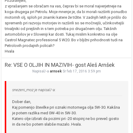
Pozdravljeni,
z vprašanjem se obračam na vas, čeprav bi se moral najverjetneje na
koga drugega pri Petrolu. Moje mnenje je, da bi morali razširiti ponudbo
motornih olj, sploh pri znamki katere že tržite. V zadnjih letih je prišlo do
spremenb pri razvoju motorjev in razširili so se močnejši, učinkovitejši
trivaljniki od prejšnih in s tem potreba po drugačnem olju. Takšnih
avtomobilov je v Sloveniji kar dosti. Tukaj mislim konkretno na olje
Castrol Magnatec professional 5 W20. Bo v bljižni prihodnosti tudi na
Petrolovih prodajnih policah?
Hvala
Re: VSE O OLJIH IN MAZIVIH- gost Aleš Arnšek
Napisal/-a
arnsek
Sr feb 17, 2016 3:59 pm
snezeni_moz je napisal/-a:
Dober dan,
Kaj pomenijo številke pri oznaki motornega olja 5W-30. Kakšna
je potem razlika med 0W-40 in 5W-30.
Katero olje izbrati da pozimi pri -20 stopinj ne bo preveč gosto
in da ne bo potem slabše mazalo. Hvala.