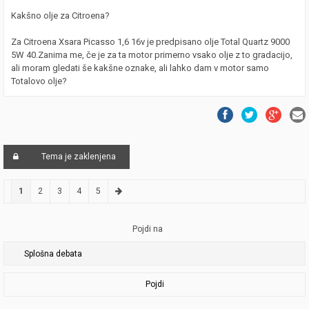
Kakšno olje za Citroena?
Za Citroena Xsara Picasso 1,6 16v je predpisano olje Total Quartz 9000
5W 40.Zanima me, če je za ta motor primerno vsako olje z to gradacijo,
ali moram gledati še kakšne oznake, ali lahko dam v motor samo
Totalovo olje?
Tema je zaklenjena
1
2
3
4
5
Pojdi na
Pojdi