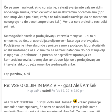
Če se vrnem na konkretno vprašanje, v skrajševanju intervala ne vidim
nobenega smisla, razen če vozilo res ni ekstremno obremenjeno (npr.
non stop vleka prikolice, vožnja na tako kratke razdalje, da se motor niti
ne segreje na delovno temperaturo itd..). Vendar so v praksi to res redki
primeri.
Še mogoče beseda o podaljševanju intervala menjave. Tudi to ni
smiselno, pa četudi uporabljate olje ne vem katerega proizvajalca.
Podaljševanje intervala pride v poštev samo s podporo laboratorijskih
analiz motornega olja. Z analizo se namreč natančno določi stanje olja
in njegovo uporabnost. Ta pristop se največkrat uporablja za
komercialna vozila, tovornjake, avtobuse, kjer se s podaljševanjem
intervala lahko doseže omembe vredne prihranke.
Lep pozdrav, Aleš
Re: VSE O OLJIH IN MAZIVIH- gost Aleš Arnšek
Napisal/-a
sašo5
Pe feb 19, 2016 9:00 pm
olje "vlečt" 30.000lm ....."Only Fools and Horses"
krasen primer je
Renault desetletje nazaj, še sami so uvideli kiks (itak je bila samo
marketinška poteza) kaj hitro so interval skrajšali. Že dve desetletji