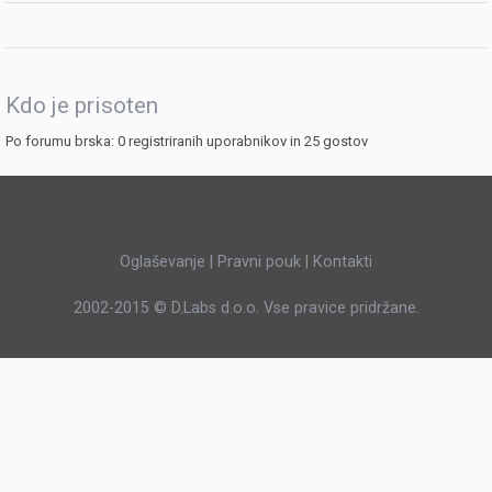
Kdo je prisoten
Po forumu brska: 0 registriranih uporabnikov in 25 gostov
Oglaševanje
|
Pravni pouk
|
Kontakti
2002-2015 ©
D.Labs d.o.o.
Vse pravice pridržane.