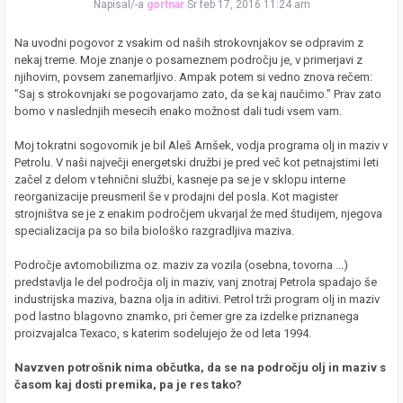
Napisal/-a
gortnar
Sr feb 17, 2016 11:24 am
Na uvodni pogovor z vsakim od naših strokovnjakov se odpravim z
nekaj treme. Moje znanje o posameznem področju je, v primerjavi z
njihovim, povsem zanemarljivo. Ampak potem si vedno znova rečem:
"Saj s strokovnjaki se pogovarjamo zato, da se kaj naučimo." Prav zato
bomo v naslednjih mesecih enako možnost dali tudi vsem vam.
Moj tokratni sogovornik je bil Aleš Arnšek, vodja programa olj in maziv v
Petrolu. V naši največji energetski družbi je pred več kot petnajstimi leti
začel z delom v tehnični službi, kasneje pa se je v sklopu interne
reorganizacije preusmeril še v prodajni del posla. Kot magister
strojništva se je z enakim področjem ukvarjal že med študijem, njegova
specializacija pa so bila biološko razgradljiva maziva.
Področje avtomobilizma oz. maziv za vozila (osebna, tovorna ...)
predstavlja le del področja olj in maziv, vanj znotraj Petrola spadajo še
industrijska maziva, bazna olja in aditivi. Petrol trži program olj in maziv
pod lastno blagovno znamko, pri čemer gre za izdelke priznanega
proizvajalca Texaco, s katerim sodelujejo že od leta 1994.
Navzven potrošnik nima občutka, da se na področju olj in maziv s
časom kaj dosti premika, pa je res tako?