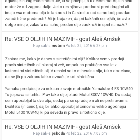
oglašuje inteligentne molekule, ki se prilepljajo k delom motorja in ščiti
motor že od zagona dalje. Je to res njihova prednost pred drugimi ali
imajo vsa motorna olja te lastnosti in Castrol to rad samo bolj poudari
zaradi tržne prednosti? Ali je bojazen, da pri kakšnih cenejših, če avto
dolgo miruje, zalaufa na suho, preden olje zaokroži in spet namaže?
Re: VSE O OLJIH IN MAZIVIH- gost Aleš Arnšek
Napisal/-a
motom
Po feb 22, 2016 6:27 pm
Zanima me, kako je danes s sintetičnimi olji? Kolikor vem v prodaji
pravih sintetičnih olj skoraj ni več, ampak so praktično vsa le z
lastnostmi sintetičnih olj. V resnici so to mineralna olja, tako obdelana,
da se jih po zakonu lahko označuje kot sintetična.
Yamaha predpisuje za nekatere svoje motocikle Yamalube 4-FS 10W40.
To je prava sintetika. Prav tako olje je tudi Motul 300V 10W40. Do sedaj
sem uporabljal ta dva olja, sedaj pa se sprašujem ali ne pretiravam s
kvaliteto (in ceno), saj bi lahko uporabljal cenovno veliko ugodnejši
Motul 5100 10W40, ki pa seveda ni pravo sintetično olje.
Re: VSE O OLJIH IN MAZIVIH- gost Aleš Arnšek
Napisal/-a
pskoda
Po feb 22, 2016 7:08 pm