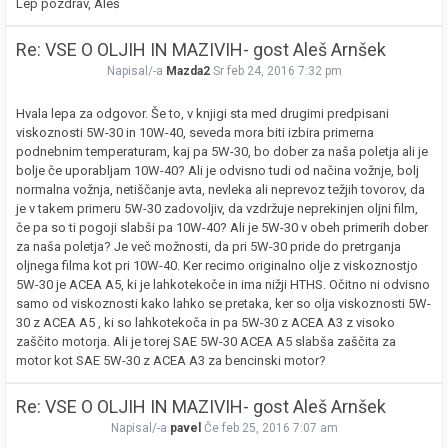
Lep pozdrav, Aleš
Re: VSE O OLJIH IN MAZIVIH- gost Aleš Arnšek
Napisal/-a
Mazda2
Sr feb 24, 2016 7:32 pm
Hvala lepa za odgovor. Še to, v knjigi sta med drugimi predpisani
viskoznosti 5W-30 in 10W-40, seveda mora biti izbira primerna
podnebnim temperaturam, kaj pa 5W-30, bo dober za naša poletja ali je
bolje če uporabljam 10W-40? Ali je odvisno tudi od načina vožnje, bolj
normalna vožnja, netiščanje avta, nevleka ali neprevoz težjih tovorov, da
je v takem primeru 5W-30 zadovoljiv, da vzdržuje neprekinjen oljni film,
če pa so ti pogoji slabši pa 10W-40? Ali je 5W-30 v obeh primerih dober
za naša poletja? Je več možnosti, da pri 5W-30 pride do pretrganja
oljnega filma kot pri 10W-40. Ker recimo originalno olje z viskoznostjo
5W-30 je ACEA A5, ki je lahkotekoče in ima nižji HTHS. Očitno ni odvisno
samo od viskoznosti kako lahko se pretaka, ker so olja viskoznosti 5W-
30 z ACEA A5 , ki so lahkotekoča in pa 5W-30 z ACEA A3 z visoko
zaščito motorja. Ali je torej SAE 5W-30 ACEA A5 slabša zaščita za
motor kot SAE 5W-30 z ACEA A3 za bencinski motor?
Re: VSE O OLJIH IN MAZIVIH- gost Aleš Arnšek
Napisal/-a
pavel
Če feb 25, 2016 7:07 am