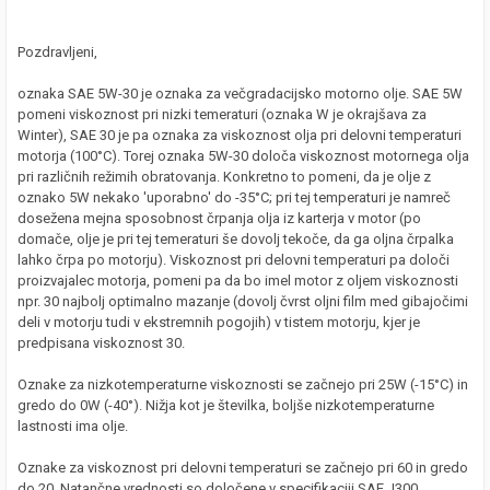
Pozdravljeni,
oznaka SAE 5W-30 je oznaka za večgradacijsko motorno olje. SAE 5W
pomeni viskoznost pri nizki temeraturi (oznaka W je okrajšava za
Winter), SAE 30 je pa oznaka za viskoznost olja pri delovni temperaturi
motorja (100°C). Torej oznaka 5W-30 določa viskoznost motornega olja
pri različnih režimih obratovanja. Konkretno to pomeni, da je olje z
oznako 5W nekako 'uporabno' do -35°C; pri tej temperaturi je namreč
dosežena mejna sposobnost črpanja olja iz karterja v motor (po
domače, olje je pri tej temeraturi še dovolj tekoče, da ga oljna črpalka
lahko črpa po motorju). Viskoznost pri delovni temperaturi pa določi
proizvajalec motorja, pomeni pa da bo imel motor z oljem viskoznosti
npr. 30 najbolj optimalno mazanje (dovolj čvrst oljni film med gibajočimi
deli v motorju tudi v ekstremnih pogojih) v tistem motorju, kjer je
predpisana viskoznost 30.
Oznake za nizkotemperaturne viskoznosti se začnejo pri 25W (-15°C) in
gredo do 0W (-40°). Nižja kot je številka, boljše nizkotemperaturne
lastnosti ima olje.
Oznake za viskoznost pri delovni temperaturi se začnejo pri 60 in gredo
do 20. Natančne vrednosti so določene v specifikaciji SAE J300.