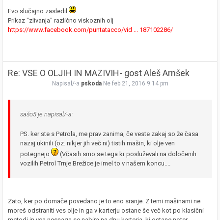
Evo slučajno zasledil
Prikaz "zlivanja" različno viskoznih olj
https://www.facebook.com/puntatacco/vid ... 187102286/
Re: VSE O OLJIH IN MAZIVIH- gost Aleš Arnšek
Napisal/-a
pskoda
Ne feb 21, 2016 9:14 pm
sašo5 je napisal/-a:
PS. ker ste s Petrola, me prav zanima, če veste zakaj so že časa
nazaj ukinili (oz. nikjer jih več ni) tistih mašin, ki olje ven
potegnejo
(Včasih smo se tega kr posluževali na določenih
vozilih Petrol Trnje Brežice je imel to v našem koncu....
Zato, ker po domače povedano je to eno sranje. Z temi mašinami ne
moreš odstraniti ves olje in ga v karterju ostane še več kot po klasični
metodi in vsa nesnaga se nabira na dnu karterja, ki ostane noter.