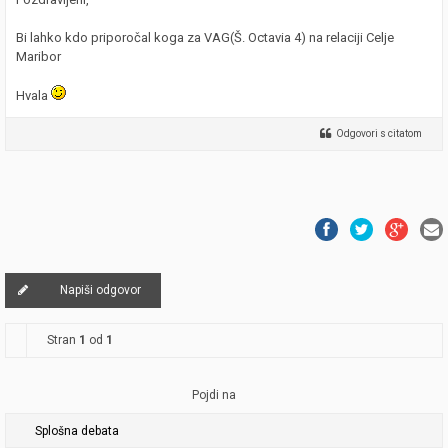
Bi lahko kdo priporočal koga za VAG(Š. Octavia 4) na relaciji Celje
Maribor
Hvala
Odgovori s citatom
Napiši odgovor
Stran
1
od
1
Pojdi na