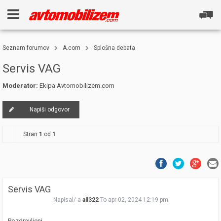
Seznam forumov
A.com
Splošna debata
Servis VAG
Moderator:
Ekipa Avtomobilizem.com
Napiši odgovor
Stran
1
od
1
Servis VAG
Napisal/-a
all322
To apr 02, 2024 12:19 pm
Pozdravljeni,