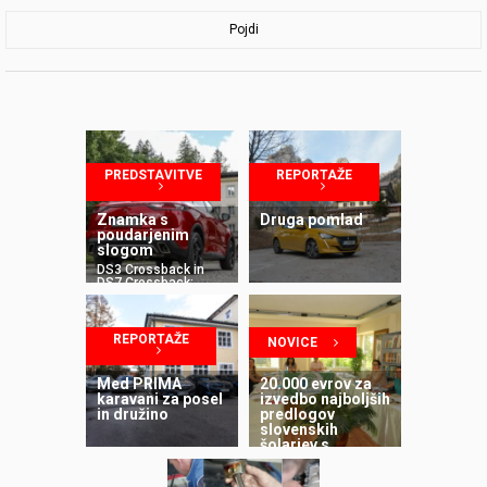
Pojdi
PREDSTAVITVE
REPORTAŽE
Znamka s
Druga pomlad
poudarjenim
slogom
DS3 Crossback in
DS7 Crossback:
slovenska
predstavitev
REPORTAŽE
NOVICE
Med PRIMA
20.000 evrov za
karavani za posel
izvedbo najboljših
in družino
predlogov
slovenskih
šolarjev s
področja
trajnostne