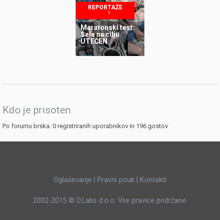
mobilnosti
REPORTAŽE
Maratonski test:
Šele na cilju
UTEČEN
Kdo je prisoten
Po forumu brska: 0 registriranih uporabnikov in 196 gostov
Oglaševanje
|
Pravni pouk
|
Kontakti
2002-2015 ©
D.Labs d.o.o.
Vse pravice pridržane.