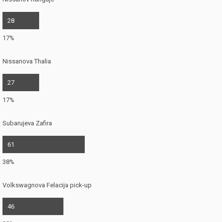
28
17%
Nissanova Thalia
27
17%
Subarujeva Zafira
61
38%
Volkswagnova Felacija pick-up
46