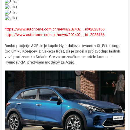
https://www.autohome.com.cn/news/202402 ... id=2028166
https://www.autohome.com.cn/news/202402 ... id=2028166
Rusko podjetje AGR, ki je kupilo Hyundaijevo tovarno v St. Peterburgu
(po umiku Korejcev iz ruskega trga), pa je pričel s proizvodnjo lastnih
vozil pod znamko Solaris. Gre za preznačkane modele koncerna
Hyundai/KIA, predvsem modelov za Azijo.