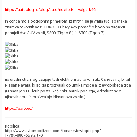
https://autoblog.rs/blog/auto/noviteti/ ... volga-k40i
in končajmo s podobnim primerom. Iz mrtvih se je vrnila tudi španska
znamka tovornih vozil EBRO,. S Cheryjevo pomočjo bodo na začetku
ponujali dve SUV vozili, S800 (Tiggo 8 ) in S700 (Tiggo 7).
na uradni strani oglašujejo tudi električni poltovornjak. Osnova naj bi bil
Nissan Navara, ki so ga proizvajali do umika modela iz evropskega trga
(Nissan je v 80. letih postal večinski lastnik podjetja, od takrat se v
njihovih obratih proizvajajo Nissanova vozila )
https://ebro.es/
Kobilica:
http://www.avtomobilizem.com/forum/viewtopic.php?
f=7&t=88076&start=0