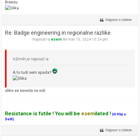
Breezu:
Odgovori s citatom
Re: Badge engineering in regionalne razlike
Napisal/-a
esem
Ne mar 10, 2024 10:24 pm
IcEm4n je napisal/-a:
A to tudi sem spada?
slike se seveda ne vidi
Resistance is futile ! You will be
esem
ilated !
(ili filaj u
Delfi)
Odgovori s citatom