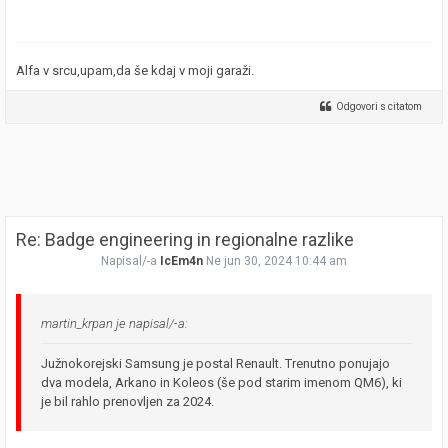
Alfa v srcu,upam,da še kdaj v moji garaži.
Odgovori s citatom
Re: Badge engineering in regionalne razlike
Napisal/-a
IcEm4n
Ne jun 30, 2024 10:44 am
martin_krpan je napisal/-a:
Južnokorejski Samsung je postal Renault. Trenutno ponujajo
dva modela, Arkano in Koleos (še pod starim imenom QM6), ki
je bil rahlo prenovljen za 2024.