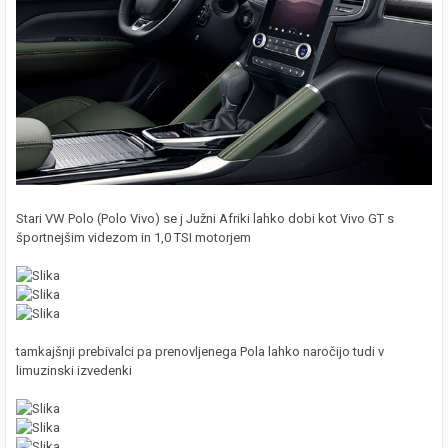
Stari VW Polo (Polo Vivo) se j Južni Afriki lahko dobi kot Vivo GT s
športnejšim videzom in 1,0 TSI motorjem
tamkajšnji prebivalci pa prenovljenega Pola lahko naročijo tudi v
limuzinski izvedenki