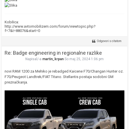
Kobilica:
http://www.avtomobilizem.com/forum/viewtopic.php?
f=7&t=88076&start=0
Odgovori s citatom
Re: Badge engineering in regionalne razlike
Napisal/-a
martin_krpan
So maj 25, 2024 1:06 pm
novi RAM 1200 za Mehiko je rebadged Kaicene F70/Changan Hunter oz.
F70/Peugeot Landtrek/FIAT Titano. Stellantis postaja sodobni GM
preznačkanja.