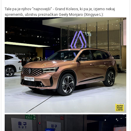
Tale pa je njihov "najnovejši" - Grand Koleos, ki pa je, izjemo nekaj
sprememb, ubistvu preznačkan Geely Monjaro (Xingyue L):