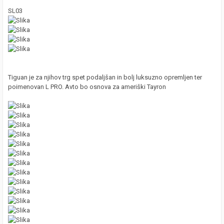
SL03
Tiguan je za njihov trg spet podaljšan in bolj luksuzno opremljen ter
poimenovan L PRO. Avto bo osnova za ameriški Tayron