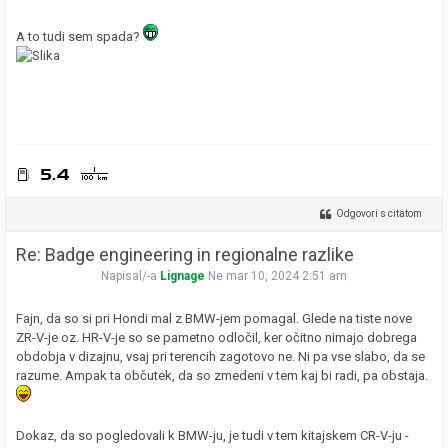
A to tudi sem spada?
Odgovori s citatom
Re: Badge engineering in regionalne razlike
Napisal/-a
Lignage
Ne mar 10, 2024 2:51 am
Fajn, da so si pri Hondi mal z BMW-jem pomagal. Glede na tiste nove
ZR-V-je oz. HR-V-je so se pametno odločil, ker očitno nimajo dobrega
obdobja v dizajnu, vsaj pri terencih zagotovo ne. Ni pa vse slabo, da se
razume. Ampak ta občutek, da so zmedeni v tem kaj bi radi, pa obstaja.
Dokaz, da so pogledovali k BMW-ju, je tudi v tem kitajskem CR-V-ju -