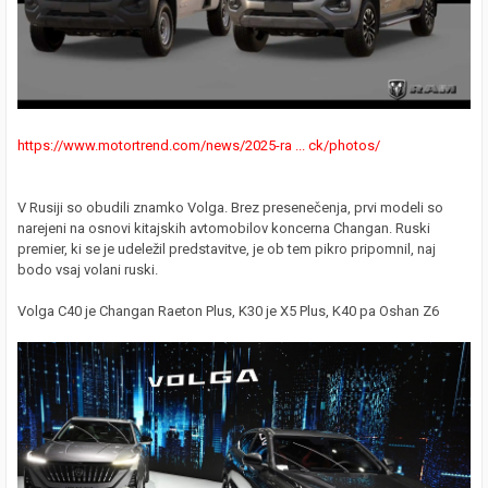
https://www.motortrend.com/news/2025-ra ... ck/photos/
V Rusiji so obudili znamko Volga. Brez presenečenja, prvi modeli so
narejeni na osnovi kitajskih avtomobilov koncerna Changan. Ruski
premier, ki se je udeležil predstavitve, je ob tem pikro pripomnil, naj
bodo vsaj volani ruski.
Volga C40 je Changan Raeton Plus, K30 je X5 Plus, K40 pa Oshan Z6