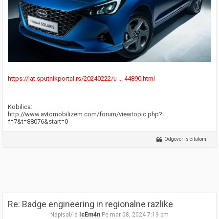
https://lat.sputnikportal.rs/20240222/u ... 44890.html
Kobilica:
http://www.avtomobilizem.com/forum/viewtopic.php?
f=7&t=88076&start=0
Odgovori s citatom
Re: Badge engineering in regionalne razlike
Napisal/-a
IcEm4n
Pe mar 08, 2024 7:19 pm