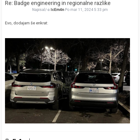
Re: Badge engineering in regionalne razlike
Napisal/-a
IcEm4n
Po mar 11, 2024 5:33 pm
Evo, dodajam še enkrat: