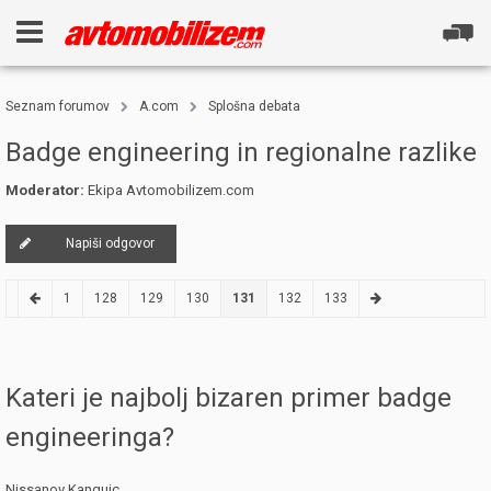
Seznam forumov
A.com
Splošna debata
Badge engineering in regionalne razlike
Moderator:
Ekipa Avtomobilizem.com
Napiši odgovor
1
128
129
130
131
132
133
Kateri je najbolj bizaren primer badge
engineeringa?
Nissanov Kangujc