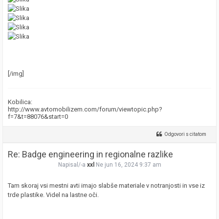
[/img]
Kobilica:
http://www.avtomobilizem.com/forum/viewtopic.php?
f=7&t=88076&start=0
Odgovori s citatom
Re: Badge engineering in regionalne razlike
Napisal/-a
xxl
Ne jun 16, 2024 9:37 am
Tam skoraj vsi mestni avti imajo slabše materiale v notranjosti in vse iz
trde plastike. Videl na lastne oči.