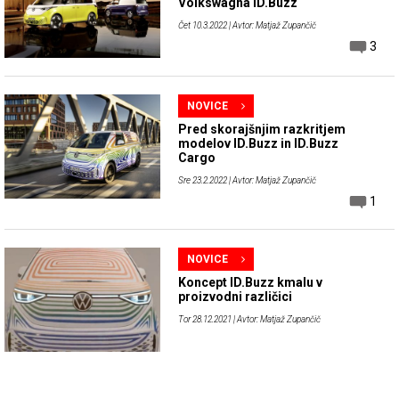
Volkswagna ID.Buzz
Čet 10.3.2022
| Avtor: Matjaž Zupančič
3
NOVICE
Pred skorajšnjim razkritjem
modelov ID.Buzz in ID.Buzz
Cargo
Sre 23.2.2022
| Avtor: Matjaž Zupančič
1
NOVICE
Koncept ID.Buzz kmalu v
proizvodni različici
Tor 28.12.2021
| Avtor: Matjaž Zupančič