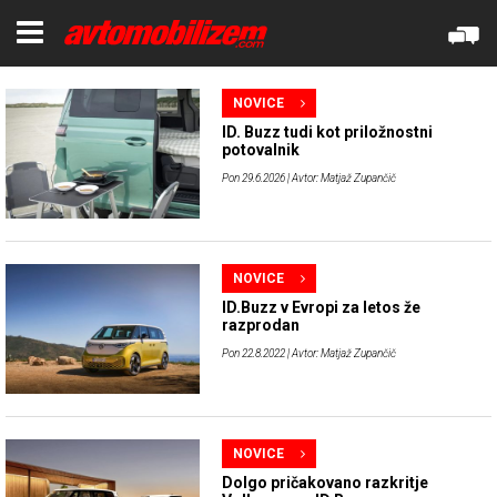
NOVICE
ID. Buzz tudi kot priložnostni
potovalnik
Pon 29.6.2026
| Avtor: Matjaž Zupančič
NOVICE
ID.Buzz v Evropi za letos že
razprodan
Pon 22.8.2022
| Avtor: Matjaž Zupančič
NOVICE
Dolgo pričakovano razkritje