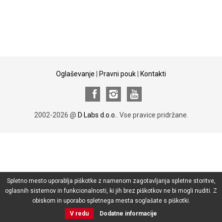
Oglaševanje
|
Pravni pouk
|
Kontakti
2002-2026 @
D·Labs d.o.o.
. Vse pravice pridržane.
Spletno mesto uporablja piškotke z namenom zagotavljanja spletne storitve,
oglasnih sistemov in funkcionalnosti, ki jih brez piškotkov ne bi mogli nuditi. Z
obiskom in uporabo spletnega mesta soglašate s piškotki.
V redu
Dodatne informacije