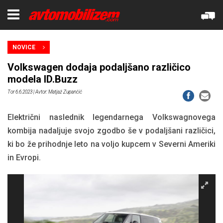
NOVICE
Volkswagen dodaja podaljšano različico
modela ID.Buzz
Tor 6.6.2023
| Avtor: Matjaž Zupančič
Električni naslednik legendarnega Volkswagnovega
kombija nadaljuje svojo zgodbo še v podaljšani različici,
ki bo že prihodnje leto na voljo kupcem v Severni Ameriki
in Evropi.