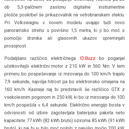
ob 5,3-palčnem zaslonu digitalne instrumentne
plošče poskrbel še prikazovalnik na vetrobranskem steklu.
Pri Volkswagnu v novem modelu uvajajo tudi novo
panoramsko streho s površino 1,5 metra, ki ji bo moč s
pomočjo drsnika ali glasovnih ukazov spreminjati
prosojnost.
Podaljšano različico električnega
ID.Buzz
bo poganjal
učinkovitejši električni motor z 210 kW in 560 Nm. V tem
primeru bo pospeševanje iz mirovanja do 100 km/h trajalo
7,9 sekunde, najvišja hitrost pa bo elektronsko omejena na
160 km/h. Kasneje naj bi predstavili še različico GTX z
vsekolesnim pogonom in 250 kW, ki bo iz mirovanja do 100
km/h pospešila v 6,4 sekunde. Električno energijo bosta v
odvisnosti od izbire zagotavljala baterijska paketa neto
kapacitete 77 kWh (82 kWh bruto) oziroma 85 kWh (91 kWh
bruto), ki naj bi ju bilo moč polniti z najvišjo močjo 200 kW.