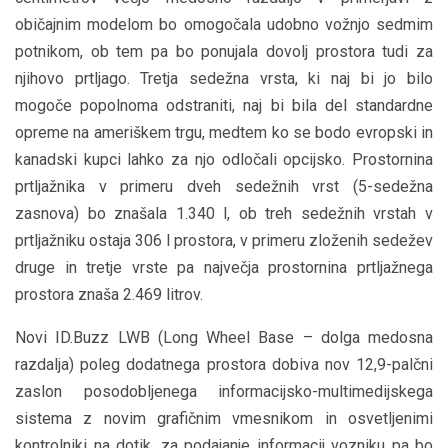
običajnim modelom bo omogočala udobno vožnjo sedmim
potnikom, ob tem pa bo ponujala dovolj prostora tudi za
njihovo prtljago. Tretja sedežna vrsta, ki naj bi jo bilo
mogoče popolnoma odstraniti, naj bi bila del standardne
opreme na ameriškem trgu, medtem ko se bodo evropski in
kanadski kupci lahko za njo odločali opcijsko. Prostornina
prtljažnika v primeru dveh sedežnih vrst (5-sedežna
zasnova) bo znašala 1.340 l, ob treh sedežnih vrstah v
prtljažniku ostaja 306 l prostora, v primeru zloženih sedežev
druge in tretje vrste pa največja prostornina prtljažnega
prostora znaša 2.469 litrov.
Novi ID.Buzz LWB (Long Wheel Base – dolga medosna
razdalja) poleg dodatnega prostora dobiva nov 12,9-palčni
zaslon posodobljenega informacijsko-multimedijskega
sistema z novim grafičnim vmesnikom in osvetljenimi
kontrolniki na dotik, za podajanje informacij vozniku pa bo