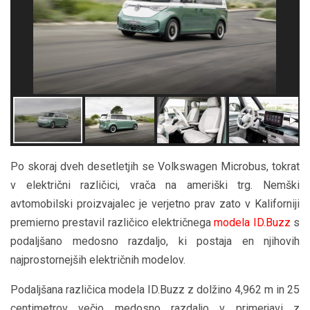
Po skoraj dveh desetletjih se Volkswagen Microbus, tokrat
v električni različici, vrača na ameriški trg. Nemški
avtomobilski proizvajalec je verjetno prav zato v Kaliforniji
premierno prestavil različico električnega
modela ID.Buzz
s
podaljšano medosno razdaljo, ki postaja en njihovih
najprostornejših električnih modelov.
Podaljšana različica modela ID.Buzz z dolžino 4,962 m in 25
centimetrov večjo medosno razdaljo v primerjavi z