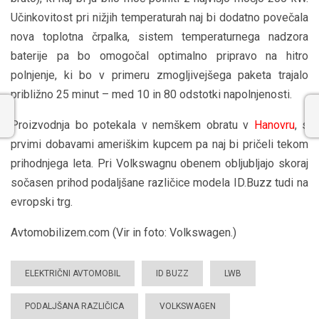
Učinkovitost pri nižjih temperaturah naj bi dodatno povečala
nova toplotna črpalka, sistem temperaturnega nadzora
baterije pa bo omogočal optimalno pripravo na hitro
polnjenje, ki bo v primeru zmogljivejšega paketa trajalo
približno 25 minut – med 10 in 80 odstotki napolnjenosti.
Proizvodnja bo potekala v nemškem obratu v
Hanovru
, s
prvimi dobavami ameriškim kupcem pa naj bi pričeli tekom
prihodnjega leta. Pri Volkswagnu obenem obljubljajo skoraj
sočasen prihod podaljšane različice modela ID.Buzz tudi na
evropski trg.
Avtomobilizem.com (Vir in foto: Volkswagen.)
ELEKTRIČNI AVTOMOBIL
ID BUZZ
LWB
PODALJŠANA RAZLIČICA
VOLKSWAGEN