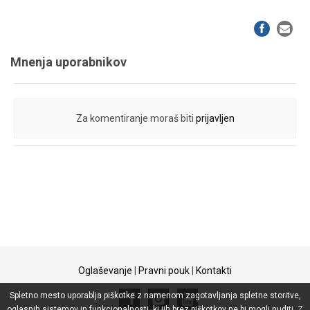
Mnenja uporabnikov
Za komentiranje moraš biti
prijavljen
Oglaševanje
|
Pravni pouk
|
Kontakti
Spletno mesto uporablja piškotke z namenom zagotavljanja spletne storitve,
oglasnih sistemov in funkcionalnosti, ki jih brez piškotkov ne bi mogli nuditi. Z