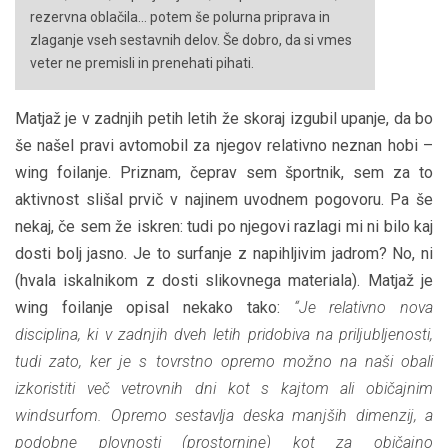
rezervna oblačila… potem še polurna priprava in
zlaganje vseh sestavnih delov. Še dobro, da si vmes
veter ne premisli in prenehati pihati.
Matjaž je v zadnjih petih letih že skoraj izgubil upanje, da bo
še našel pravi avtomobil za njegov relativno neznan hobi –
wing foilanje. Priznam, čeprav sem športnik, sem za to
aktivnost slišal prvič v najinem uvodnem pogovoru. Pa še
nekaj, če sem že iskren: tudi po njegovi razlagi mi ni bilo kaj
dosti bolj jasno. Je to surfanje z napihljivim jadrom? No, ni
(hvala iskalnikom z dosti slikovnega materiala). Matjaž je
wing foilanje opisal nekako tako:
“Je relativno nova
disciplina, ki v zadnjih dveh letih pridobiva na priljubljenosti,
tudi zato, ker je s tovrstno opremo možno na naši obali
izkoristiti več vetrovnih dni kot s kajtom ali običajnim
windsurfom. Opremo sestavlja deska manjših dimenzij, a
podobne plovnosti (prostornine) kot za običajno