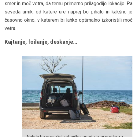
smer in moč vetra, da temu primerno prilagodijo lokacijo. Pa
seveda urnik: od katere ure naprej bo pihalo in kakšno je
časovno okno, v katerem bi lahko optimalno izkoristili moč
vetra.
Kajtanje, foilanje, deskanje…
Nekdo bo prevažal zabojčke jagod, drugi orodje za