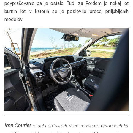
povpraševanje pa je ostalo. Tudi za Fordom je nekaj let
burnih let, v katerih se je poslovilo precej priljubljenih
modelov.
Ime Courier
je del Fordove družine že vse od petdesetih let