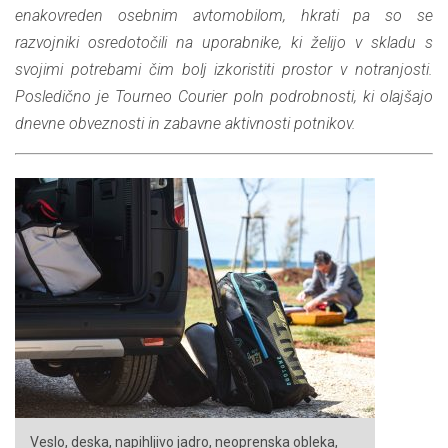
enakovreden osebnim avtomobilom, hkrati pa so se
razvojniki osredotočili na uporabnike, ki želijo v skladu s
svojimi potrebami čim bolj izkoristiti prostor v notranjosti.
Posledično je Tourneo Courier poln podrobnosti, ki olajšajo
dnevne obveznosti in zabavne aktivnosti potnikov.
Veslo, deska, napihljivo jadro, neoprenska obleka,