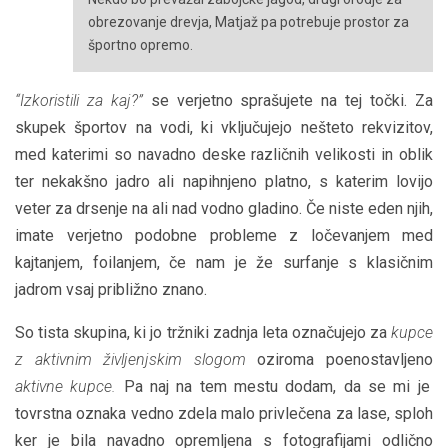
obrezovanje drevja, Matjaž pa potrebuje prostor za
športno opremo.
“Izkoristili za kaj?”
se verjetno sprašujete na tej točki. Za
skupek športov na vodi, ki vključujejo nešteto rekvizitov,
med katerimi so navadno deske različnih velikosti in oblik
ter nekakšno jadro ali napihnjeno platno, s katerim lovijo
veter za drsenje na ali nad vodno gladino. Če niste eden njih,
imate verjetno podobne probleme z ločevanjem med
kajtanjem, foilanjem, če nam je že surfanje s klasičnim
jadrom vsaj približno znano.
So tista skupina, ki jo tržniki zadnja leta označujejo za
kupce
z aktivnim življenjskim slogom
oziroma poenostavljeno
aktivne kupce.
Pa naj na tem mestu dodam, da se mi je
tovrstna oznaka vedno zdela malo privlečena za lase, sploh
ker je bila navadno opremljena s fotografijami odlično