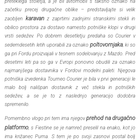
preteklega stoletja, a je bil avtomobil s takšno oznako na
začetku precej drugačne oblike – predstavljajte si velik
karavan
zaobljen
z zaprtimi zadnjimi stranskimi stekli in
obilico prostora za dostavo namesto potniške klopi v drugi
vrsti sedežev. Po dobrem desetletju predaha so Courier v
poltovornjaka
sedemdesetih letih uporabili za oznako
, ki so
ga pri Fordu proizvajali v tesnem sodelovanju z Mazdo. Pred
desetimi leti pa so ga v Evropi ponovno obudili za oznako
najmanjšega dostavnika v Fordovi modelni paleti. Njegova
potniška izvedenka Tourneo Courier je bila v prvi generaciji le
malo bolj nališpan dostavnik z več stekla in potniških
sedežev, a se je to z naslednjo generacijo dodobra
spremenilo.
prehod na drugačno
Pomembno vlogo pri tem ima njegov
platformo
, s Fiestine se je namreč preselil na enako, kot jo
ima križanec Puma. S tem je po svoji zasnovi postal bolj