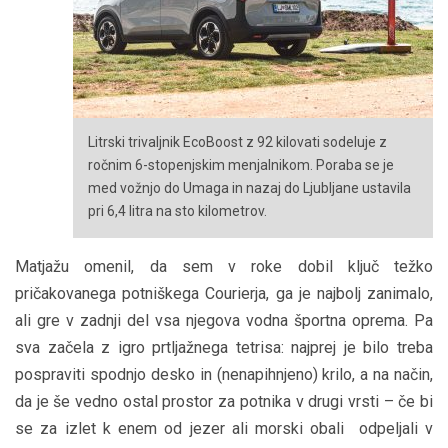
Litrski trivaljnik EcoBoost z 92 kilovati sodeluje z
ročnim 6-stopenjskim menjalnikom. Poraba se je
med vožnjo do Umaga in nazaj do Ljubljane ustavila
pri 6,4 litra na sto kilometrov.
Matjažu omenil, da sem v roke dobil ključ težko
pričakovanega potniškega Courierja, ga je najbolj zanimalo,
ali gre v zadnji del vsa njegova vodna športna oprema. Pa
sva začela z igro prtljažnega tetrisa: najprej je bilo treba
pospraviti spodnjo desko in (nenapihnjeno) krilo, a na način,
da je še vedno ostal prostor za potnika v drugi vrsti – če bi
se za izlet k enem od jezer ali morski obali odpeljali v