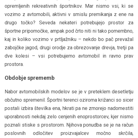
opremljenih rekreativnih športnikov. Mar nismo vsi, ki se
vozimo z avtomobili, aktivni v smislu premikanja z ene na
drugo točko? Seveda nekateri potrebujejo prostor za
športne pripomočke, ampak pod črto niti ni tako pomembno,
kaj in koliko vozimo v prtljažniku – nekdo bo pač prevažal
zabojčke jagod, drugi orodje za obrezovanje drevja, tretji pa
dve kolesi – vsi potrebujemo avtomobil in ravno prav
prostora.
Obdobje sprememb
Nabor avtomobilskih modelov se je v preteklem desetletju
občutno spremenil. Športni terenci oziroma križanci so sicer
postali izbira številka ena, hkrati pa ne zmorejo nadomestiti
uporabnosti nekdaj zelo cenjenih enoprostorcev, kjer nismo
poznali stiske s prostorom. Njihova ponudba se je na račun
poslovnih odločitev proizvajalcev močno skrčila,