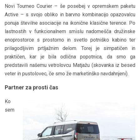
Novi Tourneo Courier – še posebej v opremskem paketu
Active – s svojo obliko in barvno kombinacijo opazovalcu
ponuja številne asociacije na ikonične klasične terence. Po
lastnostih v funkcionalnem smislu nadomešča družinske
enoprostorce s prostorno in svetlo potniško kabino ter
prilagodljivim prtljažnim delom. Torej je simpatičen in
praktičen, kar je bila odlična popotnica, da smo ga
predstavili našemu vetrolovcu Matjažu (skovanka iz besed
veter in pustolovec, če smo že marketinško navdahnjeni).
Partner za prosti čas
Ko
sem