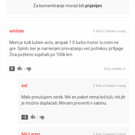
Za komentiranje moraš biti
prijavljen
whitee
2 leta 2 meseci nazaj
Meni je tudi lušten avto, ampak 1.0 turbo motor tu notri ne
gre. Sploh, ker je namenjen prevažanju več potnikov, prtljage.
Zna pošteno sopihati po 100k km.
0
|
Skrij replike ∧
xxl
2 leta 2 meseci nazaj
Malo preučujem cenik. Niti en paket nima led luči, niti jih
je možno doplačati. Moram preveriti v salonu.
-1
|
McLaren
2 leta 2 meseci nazaj