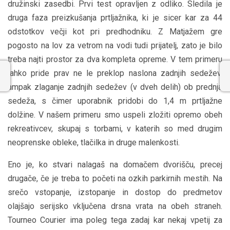
družinski zasedbi. Prvi test opravljen z odliko. Sledila je
druga faza preizkušanja prtljažnika, ki je sicer kar za 44
odstotkov večji kot pri predhodniku. Z Matjažem gre
pogosto na lov za vetrom na vodi tudi prijatelj, zato je bilo
treba najti prostor za dva kompleta opreme. V tem primeru
lahko pride prav ne le preklop naslona zadnjih sedežev,
ampak zlaganje zadnjih sedežev (v dveh delih) ob prednja
sedeža, s čimer uporabnik pridobi do 1,4 m prtljažne
dolžine. V našem primeru smo uspeli zložiti opremo obeh
rekreativcev, skupaj s torbami, v katerih so med drugim
neoprenske obleke, tlačilka in druge malenkosti.
Eno je, ko stvari nalagaš na domačem dvorišču, precej
drugače, če je treba to početi na ozkih parkirnih mestih. Na
srečo vstopanje, izstopanje in dostop do predmetov
olajšajo serijsko vključena drsna vrata na obeh straneh.
Tourneo Courier ima poleg tega zadaj kar nekaj vpetij za