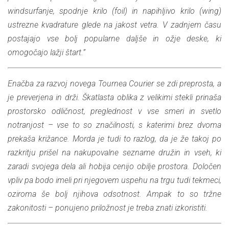
windsurfanje, spodnje krilo (foil) in napihljivo krilo (wing)
ustrezne kvadrature glede na jakost vetra. V zadnjem času
postajajo vse bolj popularne daljše in ožje deske, ki
omogočajo lažji štart.”
Enačba za razvoj novega Tournea Courier se zdi preprosta, a
je preverjena in drži. Škatlasta oblika z velikimi stekli prinaša
prostorsko odličnost, preglednost v vse smeri in svetlo
notranjost – vse to so značilnosti, s katerimi brez dvoma
prekaša križance. Morda je tudi to razlog, da je že takoj po
razkritju prišel na nakupovalne sezname družin in vseh, ki
zaradi svojega dela ali hobija cenijo obilje prostora. Določen
vpliv pa bodo imeli pri njegovem uspehu na trgu tudi tekmeci,
oziroma še bolj njihova odsotnost. Ampak to so tržne
zakonitosti – ponujeno priložnost je treba znati izkoristiti.