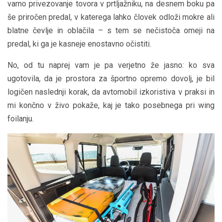
varno privezovanje tovora v prtljažniku, na desnem boku pa
še priročen predal, v katerega lahko človek odloži mokre ali
blatne čevlje in oblačila – s tem se nečistoča omeji na
predal, ki ga je kasneje enostavno očistiti.
No, od tu naprej vam je pa verjetno že jasno: ko sva
ugotovila, da je prostora za športno opremo dovolj, je bil
logičen naslednji korak, da avtomobil izkoristiva v praksi in
mi končno v živo pokaže, kaj je tako posebnega pri wing
foilanju.