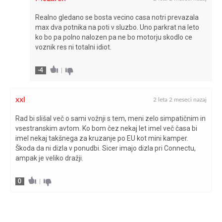
Realno gledano se bosta vecino casa notri prevazala
max dva potnika na poti v sluzbo. Uno parkrat na leto
ko bo pa polno nalozen pa ne bo motorju skodlo ce
voznik res ni totalni idiot.
-4
|
xxl
2 leta 2 meseci nazaj
Rad bi slišal več o sami vožnji s tem, meni zelo simpatičnim in
vsestranskim avtom. Ko bom čez nekaj let imel več časa bi
imel nekaj takšnega za kruzanje po EU kot mini kamper.
Škoda da ni dizla v ponudbi. Sicer imajo dizla pri Connectu,
ampak je veliko dražji.
0
|