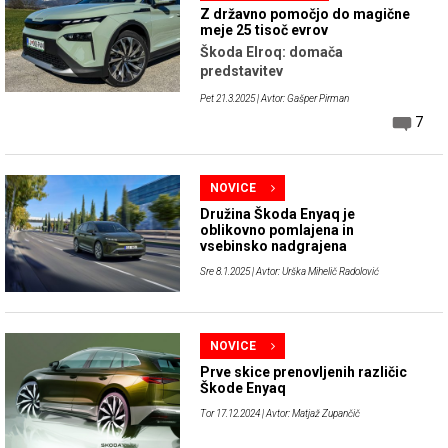
Z državno pomočjo do magične
meje 25 tisoč evrov
Škoda Elroq: domača
predstavitev
Pet 21.3.2025
| Avtor: Gašper Pirman
7
NOVICE
Družina Škoda Enyaq je
oblikovno pomlajena in
vsebinsko nadgrajena
Sre 8.1.2025
| Avtor: Urška Mihelič Radolović
NOVICE
Prve skice prenovljenih različic
Škode Enyaq
Tor 17.12.2024
| Avtor: Matjaž Zupančič