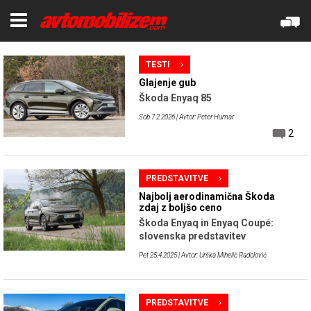
TESTI
Glajenje gub
Škoda Enyaq 85
Sob 7.2.2026
| Avtor: Peter Humar
2
PREDSTAVITVE
Najbolj aerodinamična Škoda
zdaj z boljšo ceno
Škoda Enyaq in Enyaq Coupé:
slovenska predstavitev
Pet 25.4.2025
| Avtor: Urška Mihelič Radolović
PREDSTAVITVE