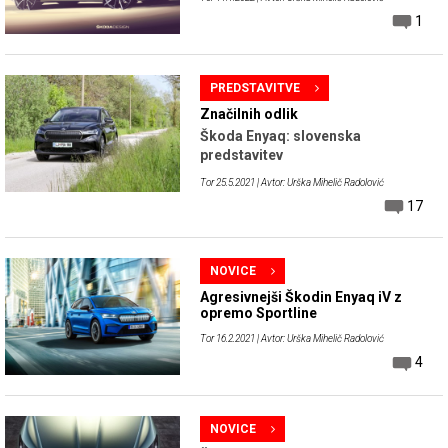
1
PREDSTAVITVE
Značilnih odlik
Škoda Enyaq: slovenska
predstavitev
Tor 25.5.2021
| Avtor: Urška Mihelič Radolović
17
NOVICE
Agresivnejši Škodin Enyaq iV z
opremo Sportline
Tor 16.2.2021
| Avtor: Urška Mihelič Radolović
4
NOVICE