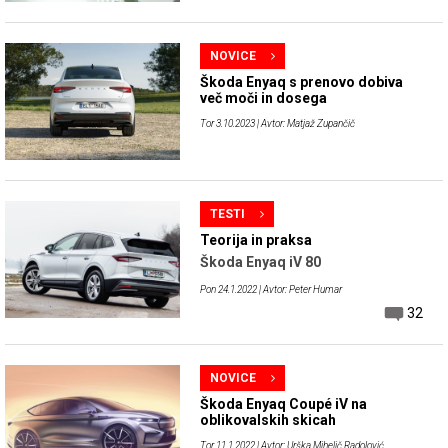
NOVICE
Škoda Enyaq s prenovo dobiva
več moči in dosega
Tor 3.10.2023
| Avtor: Matjaž Zupančič
TESTI
Teorija in praksa
Škoda Enyaq iV 80
Pon 24.1.2022
| Avtor: Peter Humar
32
NOVICE
Škoda Enyaq Coupé iV na
oblikovalskih skicah
Tor 11.1.2022
| Avtor: Urška Mihelič Radolović