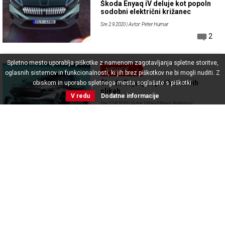
Škoda Enyaq iV deluje kot popoln
sodobni električni križanec
Sre 2.9.2020
| Avtor: Peter Humar
2
Spletno mesto uporablja piškotke z namenom zagotavljanja spletne storitve,
NOVICE
oglasnih sistemov in funkcionalnosti, ki jih brez piškotkov ne bi mogli nuditi. Z
Škoda Enyaq na prvih uradnih
obiskom in uporabo spletnega mesta soglašate s piškotki.
slikah
V redu
Dodatne informacije
Sre 12.8.2020
| Avtor: Urška Mihelič Radolović
NOVICE
Škoda pokazala notranjost
električnega Enyaqa iV
Pet 31.7.2020
| Avtor: Peter Humar