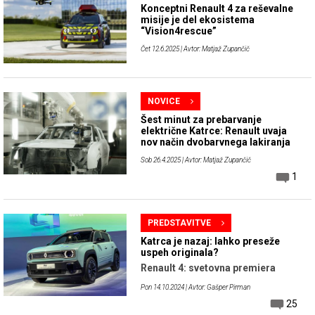
Konceptni Renault 4 za reševalne
misije je del ekosistema
“Vision4rescue”
Čet 12.6.2025
| Avtor: Matjaž Zupančič
NOVICE
Šest minut za prebarvanje
električne Katrce: Renault uvaja
nov način dvobarvnega lakiranja
Sob 26.4.2025
| Avtor: Matjaž Zupančič
1
PREDSTAVITVE
Katrca je nazaj: lahko preseže
uspeh originala?
Renault 4: svetovna premiera
Pon 14.10.2024
| Avtor: Gašper Pirman
25