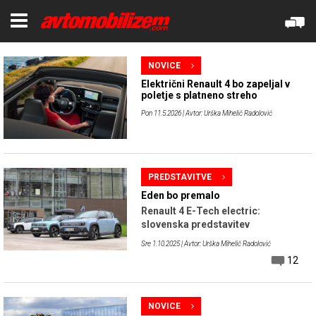
NOVICE
Električni Renault 4 bo zapeljal v
poletje s platneno streho
Pon 11.5.2026
| Avtor: Urška Mihelič Radolović
PREDSTAVITVE
Eden bo premalo
Renault 4 E-Tech electric:
slovenska predstavitev
Sre 1.10.2025
| Avtor: Urška Mihelič Radolović
12
NOVICE