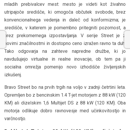
mladih prebivalcev mest: mesto je videti kot živahno
utripajoče središče, ki omogoča občutek svobode, brez
konvencionalnega vedenja in daleč od konformizma; je
središče, v katerem je pomembno pritegniti pozornost, a
brez prekomernega izpostavljanja. V serije Street je z
novimi značilnostmi in dostopno ceno izražen ravno ta duh.
Tako odgovarja na zahteve napredne družbe, ki jo
navdušujejo virtualne in realne inovacije, ob tem pa ji
socialna omrežja pomenijo novo izhodišče življenjskih
izkušenj.
Bravo Street bo na prvih trgih na voljo v zadnji četrtini leta.
Opremljen bo z bencinskim 1.4 T-jet motorjem z 88 kW (120
KM) ali dizelskim 1,6 Multijet DS z 88 kW (120 KM). Oba
motorja odlikuje dobro ravnovesje med učinkovitostjo in
varčnostjo.