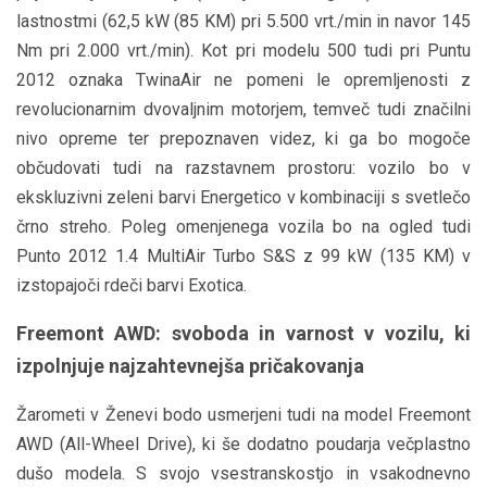
lastnostmi (62,5 kW (85 KM) pri 5.500 vrt./min in navor 145
Nm pri 2.000 vrt./min). Kot pri modelu 500 tudi pri Puntu
2012 oznaka TwinaAir ne pomeni le opremljenosti z
revolucionarnim dvovaljnim motorjem, temveč tudi značilni
nivo opreme ter prepoznaven videz, ki ga bo mogoče
občudovati tudi na razstavnem prostoru: vozilo bo v
ekskluzivni zeleni barvi Energetico v kombinaciji s svetlečo
črno streho. Poleg omenjenega vozila bo na ogled tudi
Punto 2012 1.4 MultiAir Turbo S&S z 99 kW (135 KM) v
izstopajoči rdeči barvi Exotica.
Freemont AWD: svoboda in varnost v vozilu, ki
izpolnjuje najzahtevnejša pričakovanja
Žarometi v Ženevi bodo usmerjeni tudi na model Freemont
AWD (All-Wheel Drive), ki še dodatno poudarja večplastno
dušo modela. S svojo vsestranskostjo in vsakodnevno