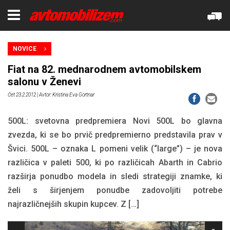
NOVICE
Fiat na 82. mednarodnem avtomobilskem
salonu v Ženevi
Čet 23.2.2012
| Avtor: Kristina Eva Gortnar
500L: svetovna predpremiera Novi 500L bo glavna
zvezda, ki se bo prvič predpremierno predstavila prav v
Švici. 500L – oznaka L pomeni velik (“large”) – je nova
različica v paleti 500, ki po različicah Abarth in Cabrio
razširja ponudbo modela in sledi strategiji znamke, ki
želi s širjenjem ponudbe zadovoljiti potrebe
najrazličnejših skupin kupcev. Z […]