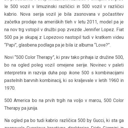
le 500 vozil v limuzinski različici in 500 vozil v različici
kabrio. Nova serija vozil je bila zasnovana v počastitev
začetka prodaje na ameriških tleh v letu 2011, model pa je
na nov trg vstopil v družbi pop zvezde Jennifer Lopez. Fiat
500 pa je skupaj z Lopezovo nastopil tudi v kratkem videu
“Papi”, glasbena podlaga pa je bila iz albuma “Love?”.
Novi “500 Color Therapy”, ki prav tako prihaja iz družine 500,
bo na ogled poleg vozil omejene serije. Novinec v paleti
interpretira in razvija duha pop ikone 500 s kombinacijami
pastelnih barvnih kombinacij, ki so kraljevale v letih 1960 in
1970.
500 America bo na prvih trgih na voljo v marcu, 500 Color
Therapy pa junija.
Na ogled pa bo tudi kabrio različica 500 by Gucci, ki sta ga