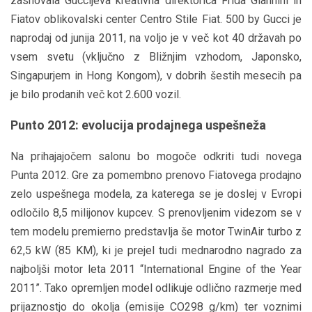
zasnovala Guccijeva kreativna direktorica Frida Giannini in
Fiatov oblikovalski center Centro Stile Fiat. 500 by Gucci je
naprodaj od junija 2011, na voljo je v več kot 40 državah po
vsem svetu (vključno z Bližnjim vzhodom, Japonsko,
Singapurjem in Hong Kongom), v dobrih šestih mesecih pa
je bilo prodanih več kot 2.600 vozil.
Punto 2012: evolucija prodajnega uspešneža
Na prihajajočem salonu bo mogoče odkriti tudi novega
Punta 2012. Gre za pomembno prenovo Fiatovega prodajno
zelo uspešnega modela, za katerega se je doslej v Evropi
odločilo 8,5 milijonov kupcev. S prenovljenim videzom se v
tem modelu premierno predstavlja še motor TwinAir turbo z
62,5 kW (85 KM), ki je prejel tudi mednarodno nagrado za
najboljši motor leta 2011 “International Engine of the Year
2011”. Tako opremljen model odlikuje odlično razmerje med
prijaznostjo do okolja (emisije CO298 g/km) ter voznimi