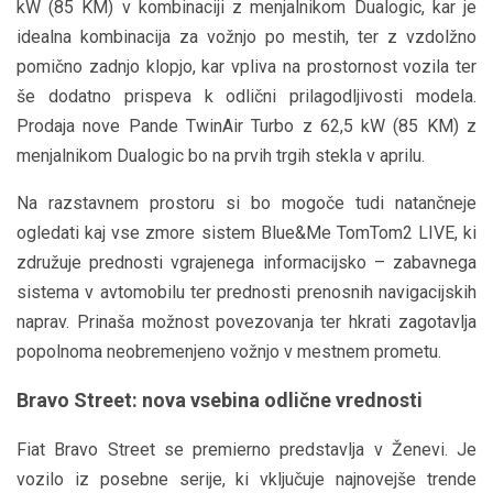
kW (85 KM) v kombinaciji z menjalnikom Dualogic, kar je
idealna kombinacija za vožnjo po mestih, ter z vzdolžno
pomično zadnjo klopjo, kar vpliva na prostornost vozila ter
še dodatno prispeva k odlični prilagodljivosti modela.
Prodaja nove Pande TwinAir Turbo z 62,5 kW (85 KM) z
menjalnikom Dualogic bo na prvih trgih stekla v aprilu.
Na razstavnem prostoru si bo mogoče tudi natančneje
ogledati kaj vse zmore sistem Blue&Me TomTom2 LIVE, ki
združuje prednosti vgrajenega informacijsko – zabavnega
sistema v avtomobilu ter prednosti prenosnih navigacijskih
naprav. Prinaša možnost povezovanja ter hkrati zagotavlja
popolnoma neobremenjeno vožnjo v mestnem prometu.
Bravo Street: nova vsebina odlične vrednosti
Fiat Bravo Street se premierno predstavlja v Ženevi. Je
vozilo iz posebne serije, ki vključuje najnovejše trende