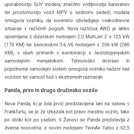
uporabnostjo SUV modela, značilno vodljivostjo karavanov
ter prostornostjo vozil MPV s sedmimi sedeži, modela
omogoča vozniku, da suvereno obvladujejo vsakodnevne
situacije v različnih pogojih. Nova različica AWD je lahko
opremljena z dizelskim motorjem 2.0 MultiJet 2 s 125 kW
(170 KM) ter bencinskim 3.6 V6 motorjem z 206 kW (280
KM), v obeh primerih v kombinaciji s šeststopenjskim
samodejnim menjalnikom. Tehnološko dovršen in
popolnoma samodejni sistem omogoča vozniku nadzor nad
vozilom ter varnost tudi v ekstremnih razmerah.
Panda, prvo in drugo družinsko vozilo
Nova Panda, ki je bila prvič predstavljena lani na salonu v
Frankfurtu, se je že izkazala kot pravo mestno vozilo, tako
po obliki kot po vsebini. V Ženevi se Panda predstavlja z
dvema novostma: z novim motorjem TwinAir Turbo z 62,5