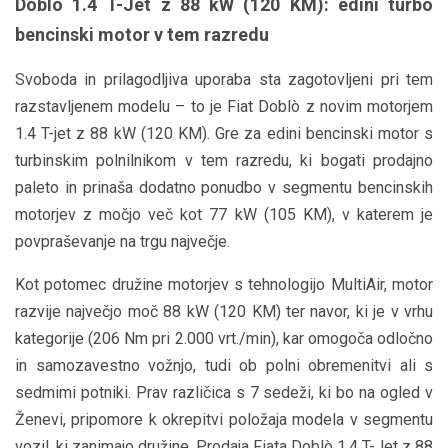
Doblò 1.4 T-Jet z 88 kW (120 KM): edini turbo
bencinski motor v tem razredu
Svoboda in prilagodljiva uporaba sta zagotovljeni pri tem
razstavljenem modelu – to je Fiat Doblò z novim motorjem
1.4 T-jet z 88 kW (120 KM). Gre za edini bencinski motor s
turbinskim polnilnikom v tem razredu, ki bogati prodajno
paleto in prinaša dodatno ponudbo v segmentu bencinskih
motorjev z močjo več kot 77 kW (105 KM), v katerem je
povpraševanje na trgu največje.
Kot potomec družine motorjev s tehnologijo MultiAir, motor
razvije največjo moč 88 kW (120 KM) ter navor, ki je v vrhu
kategorije (206 Nm pri 2.000 vrt./min), kar omogoča odločno
in samozavestno vožnjo, tudi ob polni obremenitvi ali s
sedmimi potniki. Prav različica s 7 sedeži, ki bo na ogled v
Ženevi, pripomore k okrepitvi položaja modela v segmentu
vozil, ki zanimajo družine. Prodaja Fiata Doblò 1.4 T-Jet z 88