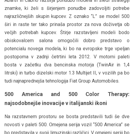
Abarth in Cabrio razširja ponudbo modela in sledi strategiji
znamke, ki želi s širjenjem ponudbe zadovoljiti potrebe
najrazličnejših skupin kupcev. Z oznako “L” se model 500
širi in raste ter tako prinaša prostor za nova doživetja ob
večjih potrebah kupcev. Štirje razstavljeni modeli bodo
obiskovalcem salona omogočili dobro predstavo o
potencialu novega modela, ki bo na evropske trge vpeljan
postopoma v zadnji četrtini leta 2012. V motorni paleti
bosta v začetku dva bencinska motorja (TwinAir in 1,4
litrski) in turbo dizelski motor 1.3 Multijet II, v vozilih pa bo
tudi najnaprednejša tehnologija Fiat Group Automobiles.
500 America and 500 Color Therapy:
najsodobnejše inovacije v italijanski ikoni
Na razstavnem prostoru se bosta predstavili tudi še dve
novosti v paleti 500. Omejena serija vozil “500 America” se
bo predstavila v svoji limuzinski različici. V omejeni seriji bo