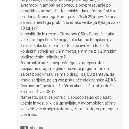
avtomobilih ampak se povečuje povpraševanje po
cenejših avtomobilih… Kaj misliš…. kako “dobro” bi šla
prodanja Škodinega Kamiqa za 25 ali 29 jurjev, če bi v
salonu imeli tega praktično enako velikega Kylaga za 9-
10 jurjev?
In misliš, da bi recimo Citroenov C5X v Evropi bil tako
velik prodajni flop, če bi ga, tako kot na Kitajskem, v
Evropi lahko kupili za 17-18 tisoč evrov in to z 175
konjskim štiricilindričnim motorjem in ne z 1.2 litrskim
tricilindričnim mlinčkom?!
Avtomobili so za povprečnega evropejca ratali
božjastno dragi, ne glede na vrsto pogona…. in na
žalost bodo kmalu še malo dražji, saj EU zahteva, da
imajo serijsko, poleg vse piskajoče elektronske ADAS
“varnostne” navlake, še “črno skrinjico” in infrardečo
kamero! Živel GSR2! ….
Namesto, da bi se potrudli usposobit ljudi obvladat
vožnjo in vozilo, ki ga upravljajo, v avtomobile tlačimo
vse več, vse dražjih sistemov, zaradi katerih jim tega ni
več treba…
10
|