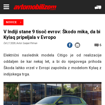
NOVICE
V Indiji stane 9 tisoč evrov: Škodo mika, da bi
Kylaq pripeljala v Evropo
Čet 2.7.2026
| Avtor: Gašper Pirman
6
Električni naslednik modela Citigo je od realizacije
oddaljen še kar nekaj let, a bi do njegovega prihoda
Škoda lahko vrzel v Evropi zapolnila z modelom Kylaq z
indijskega trga.