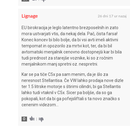
Lignage
26 dni 17 ur nazaj
EU birokracija je leglo latentno brezposelnih in zato
mora ustvarjati vtis, da nekaj dela. Pač, čista farsa!
Konec koncev bi bilo bolje, da bi vsi avti imeli aktivni
tempomat in opozorilo za mrtvi kot, ter, da bi bil
avtomatski menjalnik cenovno dostopnejši kar bi bila
tudi prednost za starejše voznike, ki so z ročnim
menjalnikom manj spretni oz. nespretni.
Kar se pa tiče C5x pa sam menim, da je šlo za
neresnost Stellantisa. Če VW lahko prodaja nove dizle
ter 1.5 litrske motorje s štirimi cilindri, bi ga Stellantis
lahko tudi vtaknil v C5x. Sicer pa boljše, da so ga
pokopali, kot da bi ga pofejsliftali s ta novo značko s
cenenim videzom…
0
|