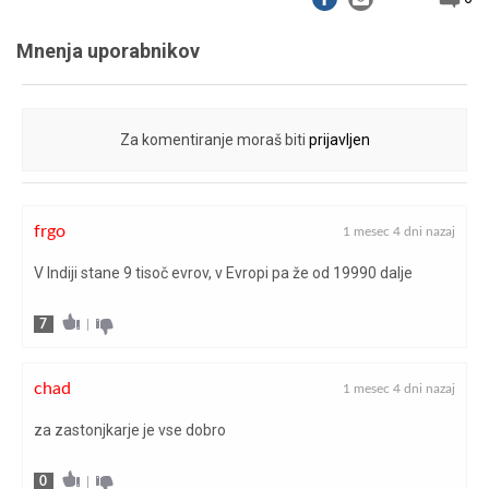
Mnenja uporabnikov
Za komentiranje moraš biti
prijavljen
frgo
1 mesec 4 dni nazaj
V Indiji stane 9 tisoč evrov, v Evropi pa že od 19990 dalje
7
|
chad
1 mesec 4 dni nazaj
za zastonjkarje je vse dobro
0
|