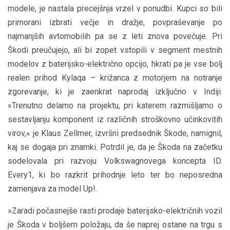
modele, je nastala precejšnja vrzel v ponudbi. Kupci so bili
primorani izbrati večje in dražje, povpraševanje po
najmanjših avtomobilih pa se z leti znova povečuje. Pri
Škodi preučujejo, ali bi zopet vstopili v segment mestnih
modelov z baterijsko-električno opcijo, hkrati pa je vse bolj
realen prihod Kylaqa – križanca z motorjem na notranje
zgorevanje, ki je zaenkrat naprodaj izključno v Indiji.
»Trenutno delamo na projektu, pri katerem razmišljamo o
sestavljanju komponent iz različnih stroškovno učinkovitih
virov,« je Klaus Zellmer, izvršni predsednik Škode, namignil,
kaj se dogaja pri znamki. Potrdil je, da je Škoda na začetku
sodelovala pri razvoju Volkswagnovega koncepta ID.
Every1, ki bo razkrit prihodnje leto ter bo neposredna
zamenjava za model Up!.
»Zaradi počasnejše rasti prodaje baterijsko-električnih vozil
je Škoda v boljšem položaju, da še naprej ostane na trgu s