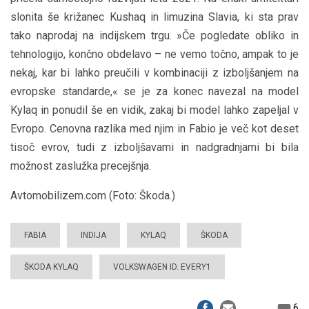
slonita še križanec Kushaq in limuzina Slavia, ki sta prav
tako naprodaj na indijskem trgu. »Če pogledate obliko in
tehnologijo, končno obdelavo – ne vemo točno, ampak to je
nekaj, kar bi lahko preučili v kombinaciji z izboljšanjem na
evropske standarde,« se je za konec navezal na model
Kylaq in ponudil še en vidik, zakaj bi model lahko zapeljal v
Evropo. Cenovna razlika med njim in Fabio je več kot deset
tisoč evrov, tudi z izboljšavami in nadgradnjami bi bila
možnost zaslužka precejšnja.
Avtomobilizem.com (Foto: Škoda.)
FABIA
INDIJA
KYLAQ
ŠKODA
ŠKODA KYLAQ
VOLKSWAGEN ID. EVERY1
6