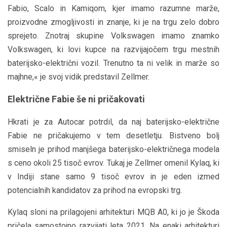
Fabio, Scalo in Kamiqom, kjer imamo razumne marže,
proizvodne zmogljivosti in znanje, ki je na trgu zelo dobro
sprejeto. Znotraj skupine Volkswagen imamo znamko
Volkswagen, ki lovi kupce na razvijajočem trgu mestnih
baterijsko-električni vozil. Trenutno ta ni velik in marže so
majhne,« je svoj vidik predstavil Zellmer.
Električne Fabie še ni pričakovati
Hkrati je za Autocar potrdil, da naj baterijsko-električne
Fabie ne pričakujemo v tem desetletju. Bistveno bolj
smiseln je prihod manjšega baterijsko-električnega modela
s ceno okoli 25 tisoč evrov. Tukaj je Zellmer omenil Kylaq, ki
v Indiji stane samo 9 tisoč evrov in je eden izmed
potencialnih kandidatov za prihod na evropski trg.
Kylaq sloni na prilagojeni arhitekturi MQB A0, ki jo je Škoda
pričela samostojno razvijati leta 2021. Na enaki arhitekturi