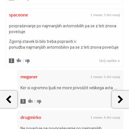
spaceone
1 mesec 5 dni nazaj
povpraševanje po najmanjših avtomobilih pa se z leti znova
povečuje
Zgornji stavek bi bilo treba popraviti v:
ponudba najmanjših avtomobilov pa se z leti znova povečuje
1
|
Skrij replike ∧
meganer
1 mesec 2 dni nazaj
Ker si ogromno ljudi ne more privoščit velikega avta …..
3
|
drugmirko
1 mesec 4 dni nazaj
Ne povečuje se povpraševanje po najmanjših