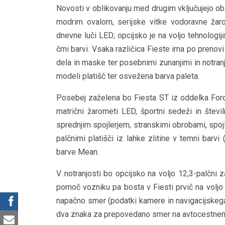
Novosti v oblikovanju med drugim vključujejo o
modrim ovalom, serijske vitke vodoravne žar
dnevne luči LED; opcijsko je na voljo tehnologi
črni barvi. Vsaka različica Fieste ima po pren
dela in maske ter posebnimi zunanjimi in notran
modeli platišč ter osvežena barva paleta.
Posebej zaželena bo Fiesta ST iz oddelka Ford 
matrični žarometi LED, športni sedeži in števil
sprednjim spojlerjem, stranskimi obrobami, spojle
palčnimi platišči iz lahke zlitine v temni barv
barve Mean.
V notranjosti bo opcijsko na voljo 12,3-palčni 
pomoč vozniku pa bosta v Fiesti prvič na voljo 
napačno smer (podatki kamere in navigacijskega
dva znaka za prepovedano smer na avtocestnem