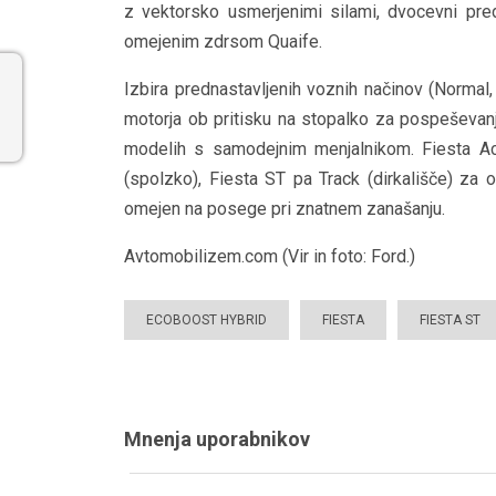
z vektorsko usmerjenimi silami, dvocevni predn
omejenim zdrsom Quaife.
Izbira prednastavljenih voznih načinov (Normal
motorja ob pritisku na stopalko za pospeševanj
modelih s samodejnim menjalnikom. Fiesta Act
(spolzko), Fiesta ST pa Track (dirkališče) za
omejen na posege pri znatnem zanašanju.
Avtomobilizem.com (Vir in foto: Ford.)
ECOBOOST HYBRID
FIESTA
FIESTA ST
Mnenja uporabnikov