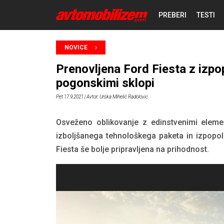
PREBERI
TESTI
NOVICE
NOVICE
Prenovljena Ford Fiesta z izpop
REPORTAŽE
pogonskimi sklopi
Pet 17.9.2021
| Avtor: Urška Mihelič Radolović
PREDSTAVITVE
Osveženo oblikovanje z edinstvenimi element
izboljšanega tehnološkega paketa in izpopoln
Fiesta še bolje pripravljena na prihodnost.