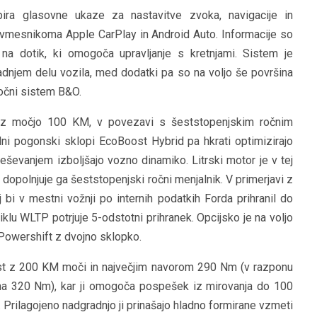
ra glasovne ukaze za nastavitve zvoka, navigacije in
z vmesnikoma Apple CarPlay in Android Auto. Informacije so
a dotik, ki omogoča upravljanje s kretnjami. Sistem je
adnjem delu vozila, med dodatki pa so na voljo še površina
vočni sistem B&O.
o z močjo 100 KM, v povezavi s šeststopenjskim ročnim
ridni pogonski sklopi EcoBoost Hybrid pa hkrati optimizirajo
ševanjem izboljšajo vozno dinamiko. Litrski motor je v tej
dopolnjuje ga šeststopenjski ročni menjalnik. V primerjavi z
bi v mestni vožnji po internih podatkih Forda prihranil do
lu WLTP potrjuje 5-odstotni prihranek. Opcijsko je na voljo
owershift z dvojno sklopko.
ost z 200 KM moči in največjim navorom 290 Nm (v razponu
 na 320 Nm), kar ji omogoča pospešek iz mirovanja do 100
 Prilagojeno nadgradnjo ji prinašajo hladno formirane vzmeti