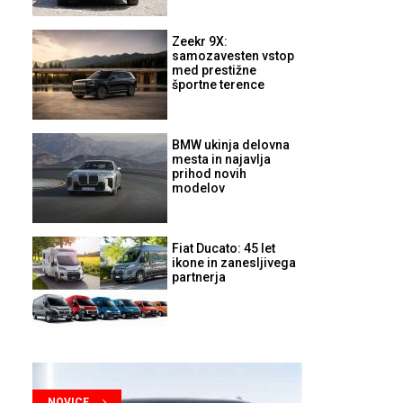
Zeekr 9X:
samozavesten vstop
med prestižne
športne terence
BMW ukinja delovna
mesta in najavlja
prihod novih
modelov
Fiat Ducato: 45 let
ikone in zanesljivega
partnerja
NOVICE