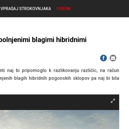
VPRAŠAJ STROKOVNJAKA
FORUM
RABLJENA VOZILA
KOSTJA PRIHODA
olnjenimi blagimi hibridnimi
GORIVA
SILVAN SIMČIČ
AVTOPLIN
TOMAŽ DEMŠAR
i naj bi pripomoglo k razlikovanju različic, na račun
MAZIVA IN OLJA
jenih blagih hibridnih pogonskih sklopov pa naj bi bila
ALEŠ ARNŠEK
PREDELAVE
ALEKS HUMAR IN FLORJAN RUS
PNEVMATIKE
TIHOMIR KACJAN