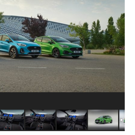
HIBRIDNA TEHNIKA
JERNEJ BOLKA
TEHNIČNA VPRAŠANJA
ROK ČERNJAVSKI
AVTOPLIN
ŽIGA HABJAN