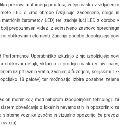
bliko pokrova motornega prostora, večjo masko z vključenim
omete LED s črno obrobo (vključuje zasenčene, dolge in
ja matričnih žarometov LED) ter zadnje luči LED z obrobo v
ovi bolj prepoznaven videz z edinstveno zasnovo sprednjega
jimi oblikovnimi elementi. Zunanjo podobo dopolnjujejo novi
Performance. Uporabniško izkušnjo z njo izboljšujejo novi
ni oblikovni detajli, vključno s prednjo masko v sivi barvi,
rjem na prtljažnih vratih, zadnjim difuzorjem, serijskimi 17-
i (opcijsko 18 palcev) ter možnostjo izbire posebne zelene
zaslon merilnikov, med naborom izpopolnjenih tehnologij za
sistem obveščanja o lokalnih nevarnostih in opozorilnik za
 sistema voznika zvočno in vizualno opozorijo, če prevozi
 uvozu).