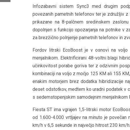
Infozabavni sistem Sync3 med drugim podpi
povezanih pametnih telefonov ter je združljiv 
prikazane na 8-palčnem sredinskem zaslonu n
dopolnjen s funkcijo opozarjanja na potnike v z
za brezžično polnjenje pametnih telefonov in z
Fordov litrski EcoBoost je v osnovi na volj
menjalnikom. Elektrificirani 48-voltni blagi hib
učinkovitost porabe goriva ter z odzivnim pospe
kombinaciji na voljo z močjo 125 KM ali 155 KM, 
enakim motorjem brez dodatka hibridizacije naj 
deset odstotkov, medtem ko uradni podatek v cik
s sedemstopenjskim samodejnim menjalnikom P
Fiesta ST ima vgrajen 1,5-litrski motor EcoBo
od 1.600-4.000 vrtljajev na minuto je povečan
km/h v 6,5 sekunde in največjo hitrost 230 km/h.