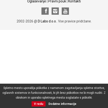
Oglaševanje
|
Pravni pouk
|
Kontakti
2002-2026 @
D·Labs d.o.o.
. Vse pravice pridržane.
Spletno mesto uporablja piškotke z namenom zagotavljanja spletne storitve,
oglasnih sistemov in funkcionalnosti, ki jih brez piškotkov ne bi mogli nuditi. Z
obiskom in uporabo spletnega mesta soglašate s piškotki.
V redu
Dodatne informacije