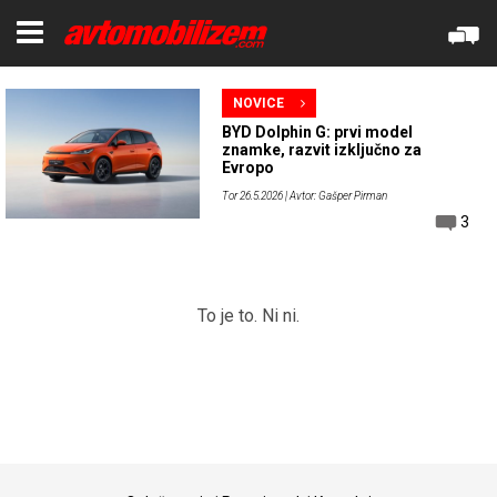
NOVICE
BYD Dolphin G: prvi model
znamke, razvit izključno za
Evropo
Tor 26.5.2026
| Avtor: Gašper Pirman
3
To je to. Ni ni.