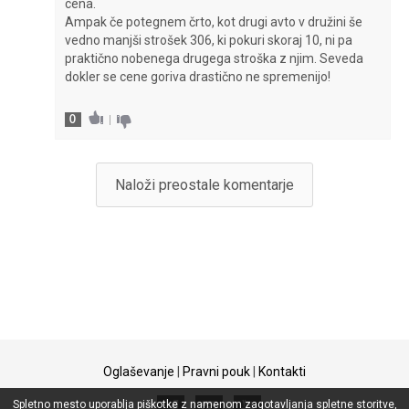
cena.
Ampak če potegnem črto, kot drugi avto v družini še
vedno manjši strošek 306, ki pokuri skoraj 10, ni pa
praktično nobenega drugega stroška z njim. Seveda
dokler se cene goriva drastično ne spremenijo!
0
|
Naloži preostale komentarje
Oglaševanje
|
Pravni pouk
|
Kontakti
Spletno mesto uporablja piškotke z namenom zagotavljanja spletne storitve,