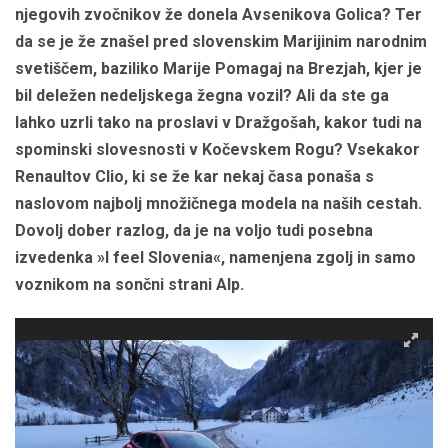
njegovih zvočnikov že donela Avsenikova Golica? Ter
da se je že znašel pred slovenskim Marijinim narodnim
svetiščem, baziliko Marije Pomagaj na Brezjah, kjer je
bil deležen nedeljskega žegna vozil? Ali da ste ga
lahko uzrli tako na proslavi v Dražgošah, kakor tudi na
spominski slovesnosti v Kočevskem Rogu? Vsekakor
Renaultov Clio, ki se že kar nekaj časa ponaša s
naslovom najbolj množičnega modela na naših cestah.
Dovolj dober razlog, da je na voljo tudi posebna
izvedenka »I feel Slovenia«, namenjena zgolj in samo
voznikom na sončni strani Alp.