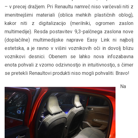
– v precej dražjem. Pri Renaultu namreč niso varčevali niti z
imenitnejšimi materiali (oblica mehkih plastičnih oblog),
kakor niti z digitalizacijo (merilniki, ogromen zaslon
multimedije). Resda postavitev 9,3-palčnega zaslona nove
(doplačilne) multimedijske naprave Easy Link ni najbolj
estetska, a je ravno v višini voznikovih oči in dovolj blizu
voznikovi desnici. Obenem se lahko nova infozabavna
enota pohvali z vzorno odzivnostjo in intuitivnostjo, s čimer
se pretekli Renaultovi produkti niso mogli pohvaliti. Bravo!
Na