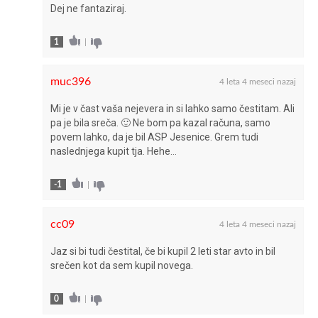
Dej ne fantaziraj.
1
|
muc396
4 leta 4 meseci nazaj
Mi je v čast vaša nejevera in si lahko samo čestitam. Ali
pa je bila sreča. 🙂 Ne bom pa kazal računa, samo
povem lahko, da je bil ASP Jesenice. Grem tudi
naslednjega kupit tja. Hehe…
-1
|
cc09
4 leta 4 meseci nazaj
Jaz si bi tudi čestital, če bi kupil 2 leti star avto in bil
srečen kot da sem kupil novega.
0
|