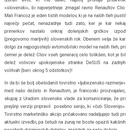
»slovenski«, bi najverjetneje zmagal ravno Renaultov Clio.
Mali Francoz je eden tistih modelov, ki je na naših tleh pustil
največji pečat, nenazadnje tudi zato, ker je kar nekaj
primerkov nastalo onkraj dolenjskih gričkov izpod
(pregovorno marljivih) slovenskih rok. Obenem velja že kar
dolgo za najpogostejši avtomobilski model na naših tleh, pri
čemer je delež Cliov vseh generacij celo tolikšen, kot je bil
delež volivcev upokojenske stranke DeSUS na zadnjih
volitvah (beri: okrog 5 odstotkov)!
In da bi še bolj obelodanili tovrstno »ljubezensko razmerje«
med našo deželo in Renaultom, je francoski proizvajalec,
skupaj z Uradom slovenske vlade za komuniciranje, že pri
prejšnji verziji pripravil posebno serijo, ki »čuti Slovenijo«.
Tovrstno marketinško akcijo pričakovano nadaljujejo tudi pri
aktualni izvedbi, pa četudi na zunaj ne boste opazili kakšnih
posebnih dizajnerskih detajlov, značilnih za našo deželo.