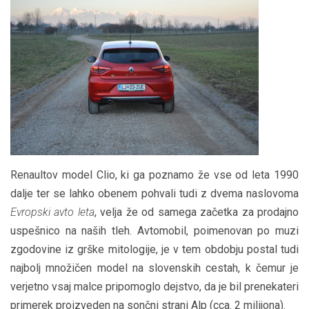
Renaultov model Clio, ki ga poznamo že vse od leta 1990
dalje ter se lahko obenem pohvali tudi z dvema naslovoma
Evropski avto leta
, velja že od samega začetka za prodajno
uspešnico na naših tleh. Avtomobil, poimenovan po muzi
zgodovine iz grške mitologije, je v tem obdobju postal tudi
najbolj množičen model na slovenskih cestah, k čemur je
verjetno vsaj malce pripomoglo dejstvo, da je bil prenekateri
primerek proizveden na sončni strani Alp (cca. 2 milijona).