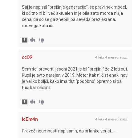
Saj je napisal “prejšnje generacije”, se pravi nek model,
ki očitno ni bil več aktualen in je bila zato morda nižja
cena, da so se ga znebili, pa seveda brez ekrana,
mrtvega kota idr.
1
|
cc09
4 leta 4 meseci nazaj
Sem šel preverit, jeseni 2021 je bil “prejšni” že 2 leti out.
Kupil je avto narejen v 2019. Motor itak ni čist enak, novi
je veliko boljši, kako ima tist “podobno” opremo si pa
tudi kar mislim.
1
|
IcEm4n
4 leta 4 meseci nazaj
Preveč neumnosti napisanih, da bi lahko verjel……