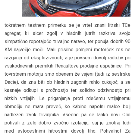
tokratnem testnem primerku se je vrtel znani litrski TCe
agregat, ki sicer zgolj v hladnih jutrih razkriva svojo
simpatično ropotajočo trivaljno naravo, ter ponuja dobrih 90
KM največje moči. Mali prisilno polnjeni motorček res ne
razganja od eksplozivnosti, a je povsem dovolj radoživ pri
vsakodnevnih premikih Renaultove prodajne uspešnice. Pri
tovrstnem motorju smo obenem že vajeni (tudi iz sestrske
Dacie), da zna biti ob hladnih zagonih rahlo cukajoč, a se
kasneje odkupi s prožnostjo ter solidno odzivnostjo pri
nizkih vrtljajih. Le priganjanja proti rdečemu vrtljajnemu
območju ne mara preveč, ko kabino napolni malce bolj
nadležen zvok trivaljnika. Vseeno pa se lahko novi Clio
pohvali z zelo dobro zvočno izolacijo, saj je znotraj tudi
med avtocestnimi hitrostmi dovolj tiho. Pohvalno! Za