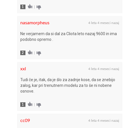
1
|
nasamorpheus
4 leta 4 meseci nazaj
Ne verjamem da si dal za Cliota leto nazaj 9600 in ima
podobno opremo .
2
|
xxl
4 leta 4 meseci nazaj
Tudi če je, itak, da je šlo za zadnje kose, da se znebijo
zalog, kar pri trenutnem modelu za to še ni nobene
osnove.
1
|
cc09
4 leta 4 meseci nazaj