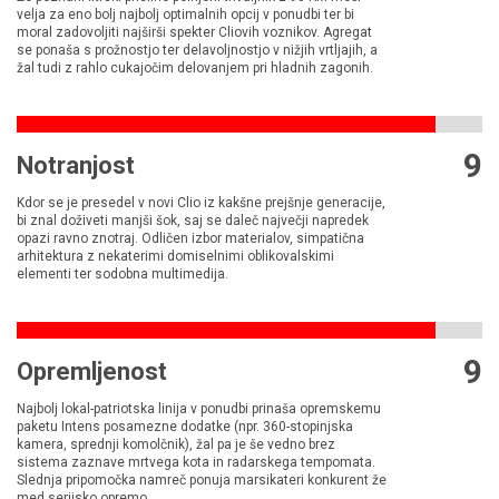
velja za eno bolj najbolj optimalnih opcij v ponudbi ter bi
moral zadovoljiti najširši spekter Cliovih voznikov. Agregat
se ponaša s prožnostjo ter delavoljnostjo v nižjih vrtljajih, a
žal tudi z rahlo cukajočim delovanjem pri hladnih zagonih.
9
Notranjost
Kdor se je presedel v novi Clio iz kakšne prejšnje generacije,
bi znal doživeti manjši šok, saj se daleč največji napredek
opazi ravno znotraj. Odličen izbor materialov, simpatična
arhitektura z nekaterimi domiselnimi oblikovalskimi
elementi ter sodobna multimedija.
9
Opremljenost
Najbolj lokal-patriotska linija v ponudbi prinaša opremskemu
paketu Intens posamezne dodatke (npr. 360-stopinjska
kamera, sprednji komolčnik), žal pa je še vedno brez
sistema zaznave mrtvega kota in radarskega tempomata.
Slednja pripomočka namreč ponuja marsikateri konkurent že
med serijsko opremo.