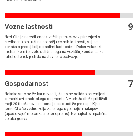
9
Vozne lastnosti
Novi Clio je naredil enega večjih preskokov v primerjavi s
predhodnikom tudi na področju voznih lastnosti, saj se
ponaša s precej bolj odraslimi lastnostmi. Dober volanski
mehanizem ter zelo solidna lega na vozišču, vendar pa za
rahel odtenek pretrdo nastavljeno podvozje.
7
Gospodarnost
Nekako smo se že kar navadili, da so se solidno opremljeni
primerki avtomobilskega segmenta B v teh časih že približali
meji 20 tisočakov - oziroma jo celo tudi že presegli. Kljub
temu Clio še vedno velja za enega ugodnejših nakupov
(upoštevajoč motorizacijo ter opremo). Ne najbolj simpatična
poraba goriva.