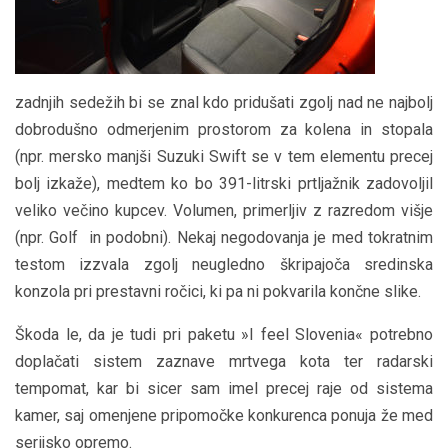
zadnjih sedežih bi se znal kdo pridušati zgolj nad ne najbolj
dobrodušno odmerjenim prostorom za kolena in stopala
(npr. mersko manjši Suzuki Swift se v tem elementu precej
bolj izkaže), medtem ko bo 391-litrski prtljažnik zadovoljil
veliko večino kupcev. Volumen, primerljiv z razredom višje
(npr. Golf in podobni). Nekaj negodovanja je med tokratnim
testom izzvala zgolj neugledno škripajoča sredinska
konzola pri prestavni ročici, ki pa ni pokvarila končne slike.
Škoda le, da je tudi pri paketu »I feel Slovenia« potrebno
doplačati sistem zaznave mrtvega kota ter radarski
tempomat, kar bi sicer sam imel precej raje od sistema
kamer, saj omenjene pripomočke konkurenca ponuja že med
serijsko opremo.