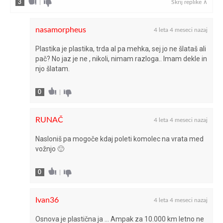
3
|
Skrij replike ∧
vrsta motorja
turbobencinski
vrtina × gib (mm)
nasamorpheus
72,2 x 81,3
4 leta 4 meseci nazaj
Plastika je plastika, trda al pa mehka, sej jo ne šlataš ali
zavore spredaj/zadaj
kolutne/kolutne
pač? No jaz je ne , nikoli, nimam razloga.. Imam dekle in
njo šlatam.
0
|
RUNAČ
4 leta 4 meseci nazaj
Nasloniš pa mogoče kdaj poleti komolec na vrata med
vožnjo 🙂
0
|
Ivan36
4 leta 4 meseci nazaj
Osnova je plastična ja … Ampak za 10.000 km letno ne