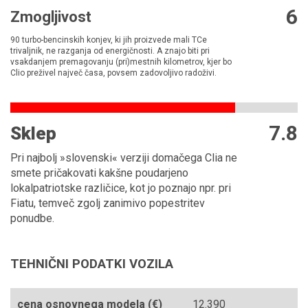
6
Zmogljivost
90 turbo-bencinskih konjev, ki jih proizvede mali TCe
trivaljnik, ne razganja od energičnosti. A znajo biti pri
vsakdanjem premagovanju (pri)mestnih kilometrov, kjer bo
Clio preživel največ časa, povsem zadovoljivo radoživi.
7.8
Sklep
Pri najbolj »slovenski« verziji domačega Clia ne
smete pričakovati kakšne poudarjeno
lokalpatriotske različice, kot jo poznajo npr. pri
Fiatu, temveč zgolj zanimivo popestritev
ponudbe.
TEHNIČNI PODATKI VOZILA
cena osnovnega modela (€)
12.390