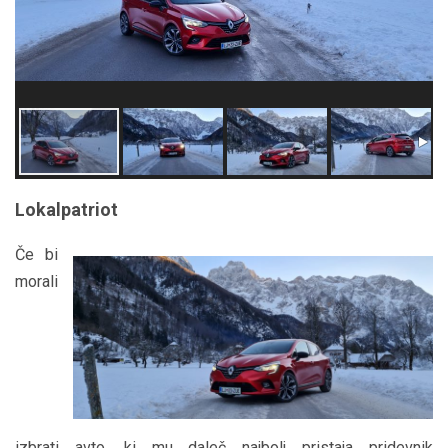
Lokalpatriot
Če bi
morali
izbrati avto, ki mu daleč najbolj pristaja pridevnik