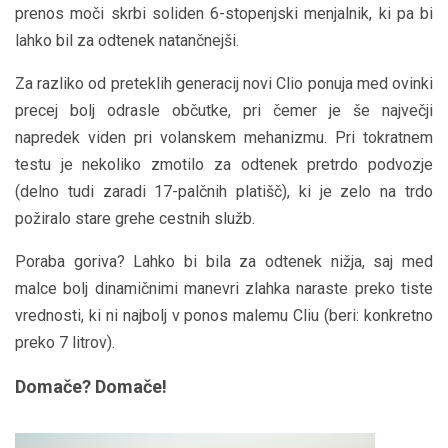
prenos moči skrbi soliden 6-stopenjski menjalnik, ki pa bi
lahko bil za odtenek natančnejši.
Za razliko od preteklih generacij novi Clio ponuja med ovinki
precej bolj odrasle občutke, pri čemer je še največji
napredek viden pri volanskem mehanizmu. Pri tokratnem
testu je nekoliko zmotilo za odtenek pretrdo podvozje
(delno tudi zaradi 17-palčnih platišč), ki je zelo na trdo
požiralo stare grehe cestnih služb.
Poraba goriva? Lahko bi bila za odtenek nižja, saj med
malce bolj dinamičnimi manevri zlahka naraste preko tiste
vrednosti, ki ni najbolj v ponos malemu Cliu (beri: konkretno
preko 7 litrov).
Domače? Domače!