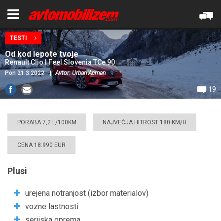
TESTI
Od kod lepote tvoje
Renault Clio I Feel Slovenia TCe 90
Pon 21.3.2022
|
Avtor: Urban Acman
19
PORABA 7,2 L/100KM
NAJVEČJA HITROST 180 KM/H
CENA 18.990 EUR
Plusi
urejena notranjost (izbor materialov)
vozne lastnosti
serijska oprema