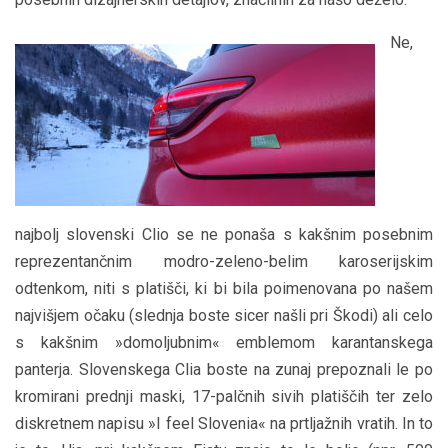
Ne,
najbolj slovenski Clio se ne ponaša s kakšnim posebnim
reprezentančnim modro-zeleno-belim karoserijskim
odtenkom, niti s platišči, ki bi bila poimenovana po našem
najvišjem očaku (slednja boste sicer našli pri Škodi) ali celo
s kakšnim »domoljubnim« emblemom karantanskega
panterja. Slovenskega Clia boste na zunaj prepoznali le po
kromirani prednji maski, 17-palčnih sivih platiščih ter zelo
diskretnem napisu »I feel Slovenia« na prtljažnih vratih. In to