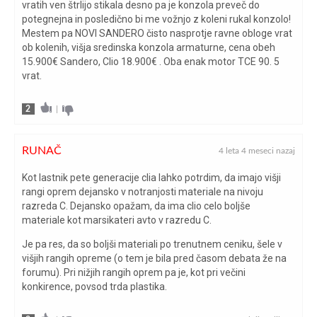
osnovna cena vozila (€)
16.990
vratih ven štrlijo stikala desno pa je konzola preveč do
potegnejna in posledično bi me vožnjo z koleni rukal konzolo!
Mestem pa NOVI SANDERO čisto nasprotje ravne obloge vrat
pnevmatike
205/45 R17
ob kolenih, višja sredinska konzola armaturne, cena obeh
15.900€ Sandero, Clio 18.900€ . Oba enak motor TCE 90. 5
poraba goriva na testu (l/100
vrat.
7,2
km)
2
|
poraba goriva po ECE (l/100
5,2 - 5,8 (WLTP)
km)
RUNAČ
4 leta 4 meseci nazaj
pospešek 0-100 km/h (s)
12,2
Kot lastnik pete generacije clia lahko potrdim, da imajo višji
rangi oprem dejansko v notranjosti materiale na nivoju
razreda C. Dejansko opažam, da ima clio celo boljše
prostornina posode za gorivo
42
materiale kot marsikateri avto v razredu C.
(l)
Je pa res, da so boljši materiali po trenutnem ceniku, šele v
višjih rangih opreme (o tem je bila pred časom debata že na
prostornina prtljažnika (l)
391-1.069
forumu). Pri nižjih rangih oprem pa je, kot pri večini
konkirence, povsod trda plastika.
število valjev/ventilov
3/12