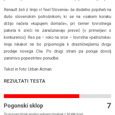
Renault želi z linijo »I feel Slovenia« še dodatno popihati na
dušo slovenskim potrošnikom, ki se na vsakem koraku
držijo načela »kupujem domače«, pri čemer tovrstnega
paketa k sreči ne zaračunavajo preveč (v primerjavi s
konkurenco). Res pa – roko na srce – tovrstna »patriotska«
linija nikakor ne bo pripomogla k drastičnejšemu dvigu
prodaje novega Clia. Po drugi strani pa ponuja dovolj
zanimivo popestritev ponudbe.
Tekst in foto: Urban Acman.
REZULTATI TESTA
7
Pogonski sklop
Že poznani litrski prisilno polnjeni trivaljnik z 90 KM moči