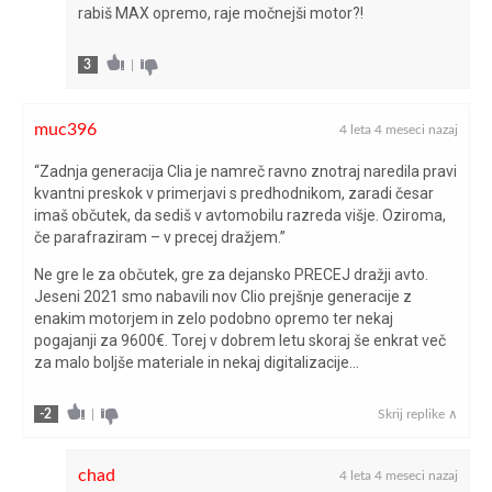
rabiš MAX opremo, raje močnejši motor?!
3
|
muc396
4 leta 4 meseci nazaj
“Zadnja generacija Clia je namreč ravno znotraj naredila pravi
kvantni preskok v primerjavi s predhodnikom, zaradi česar
imaš občutek, da sediš v avtomobilu razreda višje. Oziroma,
če parafraziram – v precej dražjem.”
Ne gre le za občutek, gre za dejansko PRECEJ dražji avto.
Jeseni 2021 smo nabavili nov Clio prejšnje generacije z
enakim motorjem in zelo podobno opremo ter nekaj
pogajanji za 9600€. Torej v dobrem letu skoraj še enkrat več
za malo boljše materiale in nekaj digitalizacije…
-2
|
Skrij replike ∧
chad
4 leta 4 meseci nazaj