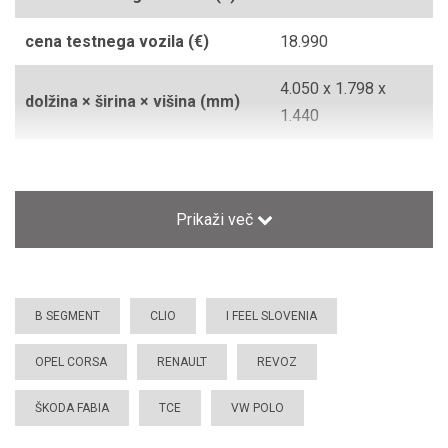
cena testnega vozila (€)
18.990
4.050 x 1.798 x
dolžina × širina × višina (mm)
1.440
dovoljena masa vozila (kg)
1.603
emisija CO2 (g/km)
117-132
Prikaži več
garancija
2/12/2
(splošna/prerjavanje/mobilna)
B SEGMENT
CLIO
I FEEL SLOVENIA
gibna prostornina (cm3)
999
OPEL CORSA
RENAULT
REVOZ
kompresija (1:)
10,5
ŠKODA FABIA
TCE
VW POLO
masa praznega vozila (kg)
1.157