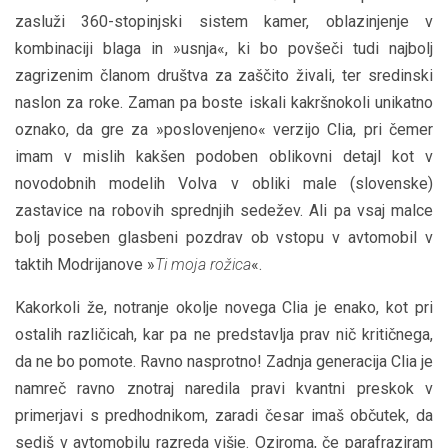
zasluži 360-stopinjski sistem kamer, oblazinjenje v
kombinaciji blaga in »usnja«, ki bo povšeči tudi najbolj
zagrizenim članom društva za zaščito živali, ter sredinski
naslon za roke. Zaman pa boste iskali kakršnokoli unikatno
oznako, da gre za »poslovenjeno« verzijo Clia, pri čemer
imam v mislih kakšen podoben oblikovni detajl kot v
novodobnih modelih Volva v obliki male (slovenske)
zastavice na robovih sprednjih sedežev. Ali pa vsaj malce
bolj poseben glasbeni pozdrav ob vstopu v avtomobil v
taktih Modrijanove »
Ti moja rožica
«.
Kakorkoli že, notranje okolje novega Clia je enako, kot pri
ostalih različicah, kar pa ne predstavlja prav nič kritičnega,
da ne bo pomote. Ravno nasprotno! Zadnja generacija Clia je
namreč ravno znotraj naredila pravi kvantni preskok v
primerjavi s predhodnikom, zaradi česar imaš občutek, da
sediš v avtomobilu razreda višje. Oziroma, če parafraziram