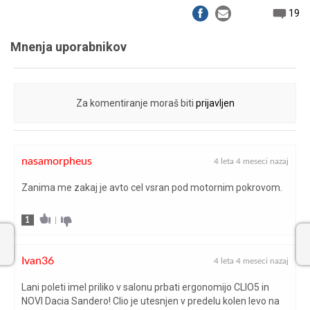
19
medosna razdalja (mm)
2.583
Mnenja uporabnikov
6-stopenjski
menjalnik/pogon
ročni/spredaj
največja hitrost (km/h)
180
Za komentiranje moraš biti
prijavljen
največja moč (kW/KM pri
67/91 pri 5.000
vrt/min)
nasamorpheus
4 leta 4 meseci nazaj
največji navor (Nm pri vrt/min)
160 pri 2.000
Zanima me zakaj je avto cel vsran pod motornim pokrovom.
namestitev motorja
spredaj prečno
1
|
napake med testom
brez napak
Ivan36
4 leta 4 meseci nazaj
obračalni krog (m)
10,42
Lani poleti imel priliko v salonu prbati ergonomijo CLIO5 in
NOVI Dacia Sandero! Clio je utesnjen v predelu kolen levo na