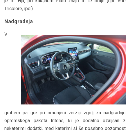
je to. Hja, pri kakšnem Fiatu znajo to le bolje (npr. 500
Tricolore, ipd.).
Nadgradnja
V
grobem pa gre pri omenjeni verziji zgolj za nadgradnjo
opremskega paketa Intens, ki je dodatno ozaljšan z
nekaterimi dodatki, med katerimi si še posebno pozornost