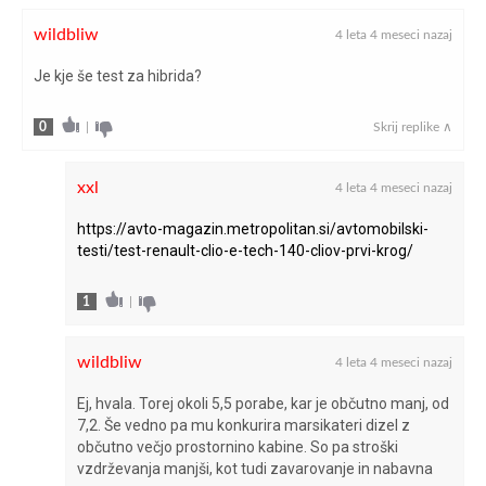
wildbliw
4 leta 4 meseci nazaj
Je kje še test za hibrida?
0
|
Skrij replike ∧
xxl
4 leta 4 meseci nazaj
https://avto-magazin.metropolitan.si/avtomobilski-
testi/test-renault-clio-e-tech-140-cliov-prvi-krog/
1
|
wildbliw
4 leta 4 meseci nazaj
Ej, hvala. Torej okoli 5,5 porabe, kar je občutno manj, od
7,2. Še vedno pa mu konkurira marsikateri dizel z
občutno večjo prostornino kabine. So pa stroški
vzdrževanja manjši, kot tudi zavarovanje in nabavna