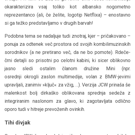
okarakterizira vsaj toliko kot albansko nogometno
reprezentanco (ali, če želite, logotip Netflixa) – enostavno
si ga težko predstavljamo v drugih barvah!
Podobna tema se nadaljuje tudi znotraj, kjer – pričakovano –
ponuja za odtenek več prostora od svojih kombilimuzinskih
sorodnikov (a ne pretirano več, da ne bo pomote). Rdeče-
črni detajli so prisotni po celotni kabini, ki sicer oblikovno
jasno sledi ostalim članom družine Mini (npr.
osrednji okrogli zaslon multimedije, volan z BMW-jevimi
upravljali, zanimiv »ključ« za vžig, …). Verzija JCW prinaša še
malenkost bolj dirkaško oblikovana sprednja sedeža z
integriranim naslonom za glavo, ki zagotavljata odlično
oporo tudi v hitreje prevoženih ovinkih.
Tihi divjak