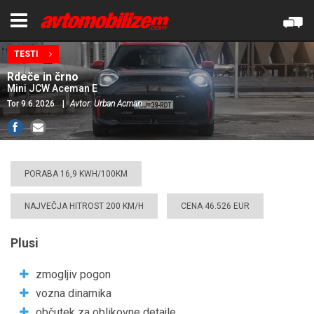
TESTI
Rdeče in črno
Mini JCW Aceman E
Tor 9.6.2026
|
Avtor: Urban Acman
PORABA 16,9 KWH/100KM
NAJVEČJA HITROST 200 KM/H
CENA 46.526 EUR
Plusi
zmogljiv pogon
vozna dinamika
občutek za oblikovne detajle