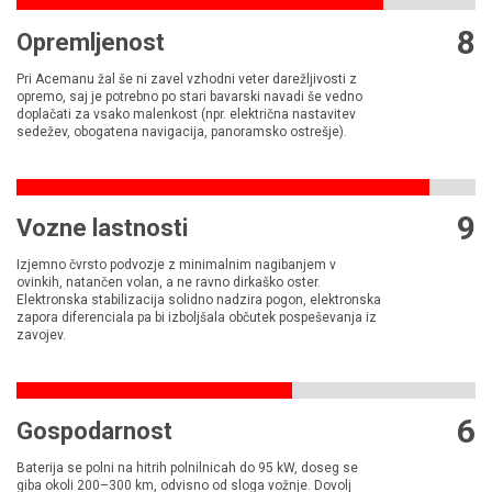
8
Opremljenost
Pri Acemanu žal še ni zavel vzhodni veter darežljivosti z
opremo, saj je potrebno po stari bavarski navadi še vedno
doplačati za vsako malenkost (npr. električna nastavitev
sedežev, obogatena navigacija, panoramsko ostrešje).
9
Vozne lastnosti
Izjemno čvrsto podvozje z minimalnim nagibanjem v
ovinkih, natančen volan, a ne ravno dirkaško oster.
Elektronska stabilizacija solidno nadzira pogon, elektronska
zapora diferenciala pa bi izboljšala občutek pospeševanja iz
zavojev.
6
Gospodarnost
Baterija se polni na hitrih polnilnicah do 95 kW, doseg se
giba okoli 200–300 km, odvisno od sloga vožnje. Dovolj