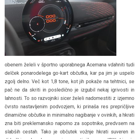
obenem želeli v športno uporabnega Acemana vdahniti tudi
delček ponarodelega go-kart občutka, kar pa jim je uspelo
zgolj delno. Več kot 1,8 tone, kot jih pokaže na tehtnici, se
pač ne da skriti in posledično je izgubil nekaj igrivosti in
lahnosti. To so razvojniki sicer želeli nadomestiti z izjemno
čvrsto nastavljenim podvozjem, ki prinaša res prepričljive
dinamične občutke in minimalno nagibanje v ovinkih, a hkrati
zna biti preklemansko naporno za sopotnike, predvsem na
slabših cestah. Tako je občutek vožnje hkrati suveren in