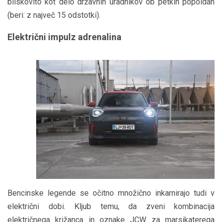
bliskovito kot delo državnih uradnikov ob petkih popoldan
(beri: z največ 15 odstotki).
Električni impulz adrenalina
Bencinske legende se očitno množično inkarnirajo tudi v
električni dobi. Kljub temu, da zveni kombinacija
električnega križanca in oznake JCW za marsikaterega