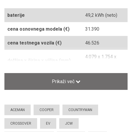
baterije
49,2 kWh (neto)
cena osnovnega modela (€)
31.390
cena testnega vozila (€)
46.526
4.079 x 1.754 x
dolžina × širina × višina (mm)
1.514
dovoljena masa vozila (kg)
2.280
Prikaži več
garancija
2/12/2
(splošna/prerjavanje/mobilna)
ACEMAN
COOPER
COUNTRYMAN
masa praznega vozila (kg)
1.825
CROSSOVER
EV
JCW
medosna razdalja (mm)
2.606