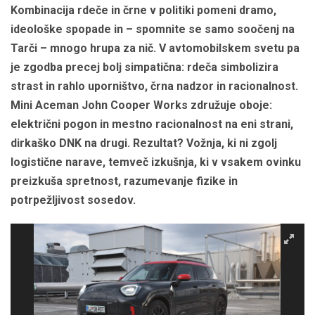
Kombinacija rdeče in črne v politiki pomeni dramo,
ideološke spopade in – spomnite se samo soočenj na
Tarči – mnogo hrupa za nič. V avtomobilskem svetu pa
je zgodba precej bolj simpatična: rdeča simbolizira
strast in rahlo uporništvo, črna nadzor in racionalnost.
Mini Aceman John Cooper Works združuje oboje:
električni pogon in mestno racionalnost na eni strani,
dirkaško DNK na drugi. Rezultat? Vožnja, ki ni zgolj
logistične narave, temveč izkušnja, ki v vsakem ovinku
preizkuša spretnost, razumevanje fizike in
potrpežljivost sosedov.