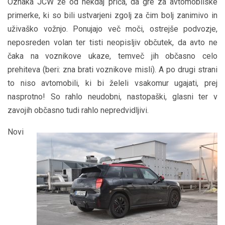
Oznaka JCW že od nekdaj priča, da gre za avtomobilske
primerke, ki so bili ustvarjeni zgolj za čim bolj zanimivo in
uživaško vožnjo. Ponujajo več moči, ostrejše podvozje,
neposreden volan ter tisti neopisljiv občutek, da avto ne
čaka na voznikove ukaze, temveč jih občasno celo
prehiteva (beri: zna brati voznikove misli). A po drugi strani
to niso avtomobili, ki bi želeli vsakomur ugajati, prej
nasprotno! So rahlo neudobni, nastopaški, glasni ter v
zavojih občasno tudi rahlo nepredvidljivi.
Novi