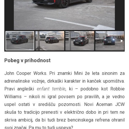
Pobeg v prihodnost
John Cooper Works. Pri znamki Mini že leta sinonim za
adrenalinske vožnje, dirkaški karakter in kanček uporništva.
Pravi angleški
enfant terrible
, ki – podobno kot Robbie
Williams – nikoli ni igral povsem po pravilih, a je vedno
uspel ostati v središču pozornosti. Novi Aceman JCW
skuša to tradicijo prenesti v električno dobo in pri tem ne
skriva ambicij, da bi tudi brez bencinskega refrena ohranil
svoj značaj. Pa mu to tudi uspeva?