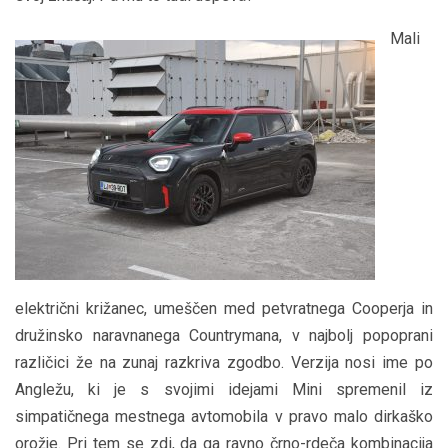
Mali
električni križanec, umeščen med petvratnega Cooperja in
družinsko naravnanega Countrymana, v najbolj popoprani
različici že na zunaj razkriva zgodbo. Verzija nosi ime po
Angležu, ki je s svojimi idejami Mini spremenil iz
simpatičnega mestnega avtomobila v pravo malo dirkaško
orožje. Pri tem se zdi, da ga ravno črno-rdeča kombinacija