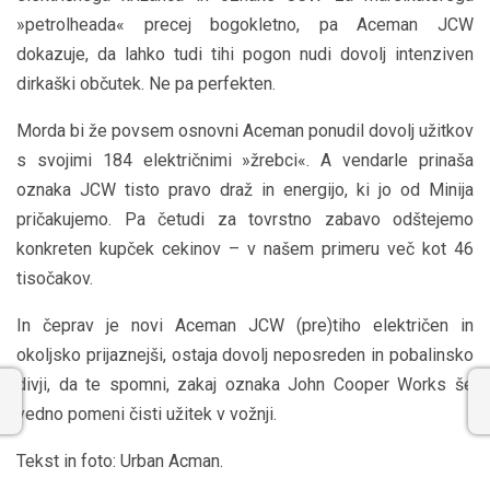
»petrolheada« precej bogokletno, pa Aceman JCW
dokazuje, da lahko tudi tihi pogon nudi dovolj intenziven
dirkaški občutek. Ne pa perfekten.
Morda bi že povsem osnovni Aceman ponudil dovolj užitkov
s svojimi 184 električnimi »žrebci«. A vendarle prinaša
oznaka JCW tisto pravo draž in energijo, ki jo od Minija
pričakujemo. Pa četudi za tovrstno zabavo odštejemo
konkreten kupček cekinov – v našem primeru več kot 46
tisočakov.
In čeprav je novi Aceman JCW (pre)tiho električen in
okoljsko prijaznejši, ostaja dovolj neposreden in pobalinsko
divji, da te spomni, zakaj oznaka John Cooper Works še
vedno pomeni čisti užitek v vožnji.
Tekst in foto: Urban Acman.