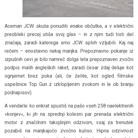
Aceman JCW skuša ponuditi enake občutke, a v električni
preobleki precej utiša svoj glas – in z njim tudi tisti del
značaja, zaradi katerega smo JCW sploh vzljubili. Kaj naj
rečem – enostavno nekaj manjka. Prepoznavno pokanje iz
izpušnih cevi je bilo namreč dolga leta prepoznaven zvočni
podpis malih angleških raket, zaradi česar zdaj deluje kot
ognjemet brez poka (ali, če želite, kot ogled filmske
uspešnice Top Gun z izklopljenim zvokom in le ob branju
podnapisov).
A vendarle: ko enkrat spustiš na pašo vseh 258 naelektrenih
»konjev«, ki jih na sprednji kolesni par prenaša električni
motor z značilnim takojšnjim odzivom, vsaj za trenutek
pozabiš na manjkajočo zvočno kuliso. Hipna odzivnost