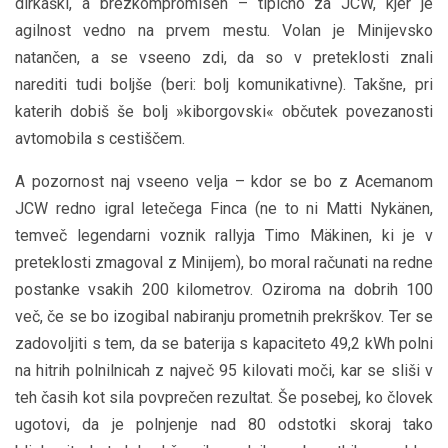
dirkaški, a brezkompromisen – tipično za JCW, kjer je
agilnost vedno na prvem mestu. Volan je Minijevsko
natančen, a se vseeno zdi, da so v preteklosti znali
narediti tudi boljše (beri: bolj komunikativne). Takšne, pri
katerih dobiš še bolj »kiborgovski« občutek povezanosti
avtomobila s cestiščem.
A pozornost naj vseeno velja – kdor se bo z Acemanom
JCW redno igral letečega Finca (ne to ni Matti Nykänen,
temveč legendarni voznik rallyja Timo Mäkinen, ki je v
preteklosti zmagoval z Minijem), bo moral računati na redne
postanke vsakih 200 kilometrov. Oziroma na dobrih 100
več, če se bo izogibal nabiranju prometnih prekrškov. Ter se
zadovoljiti s tem, da se baterija s kapaciteto 49,2 kWh polni
na hitrih polnilnicah z največ 95 kilovati moči, kar se sliši v
teh časih kot sila povprečen rezultat. Še posebej, ko človek
ugotovi, da je polnjenje nad 80 odstotki skoraj tako