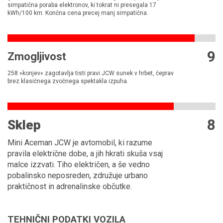
simpatična poraba elektronov, ki tokrat ni presegala 17
kWh/100 km. Končna cena precej manj simpatična.
9
Zmogljivost
258 »konjev« zagotavlja tisti pravi JCW sunek v hrbet, čeprav
brez klasičnega zvočnega spektakla izpuha.
8
Sklep
Mini Aceman JCW je avtomobil, ki razume
pravila električne dobe, a jih hkrati skuša vsaj
malce izzvati. Tiho električen, a še vedno
pobalinsko neposreden, združuje urbano
praktičnost in adrenalinske občutke.
TEHNIČNI PODATKI VOZILA