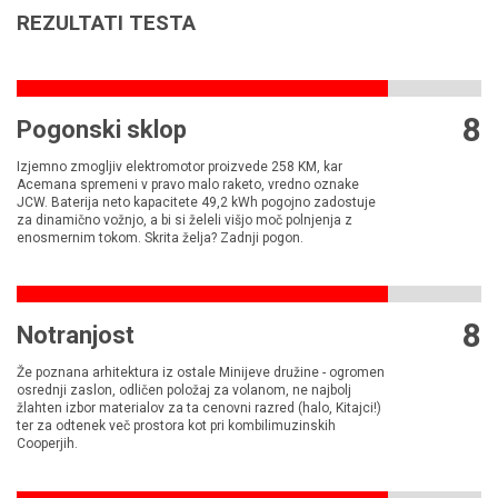
REZULTATI TESTA
8
Pogonski sklop
Izjemno zmogljiv elektromotor proizvede 258 KM, kar
Acemana spremeni v pravo malo raketo, vredno oznake
JCW. Baterija neto kapacitete 49,2 kWh pogojno zadostuje
za dinamično vožnjo, a bi si želeli višjo moč polnjenja z
enosmernim tokom. Skrita želja? Zadnji pogon.
8
Notranjost
Že poznana arhitektura iz ostale Minijeve družine - ogromen
osrednji zaslon, odličen položaj za volanom, ne najbolj
žlahten izbor materialov za ta cenovni razred (halo, Kitajci!)
ter za odtenek več prostora kot pri kombilimuzinskih
Cooperjih.