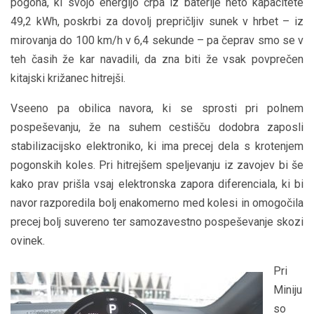
pogona, ki svojo energijo črpa iz baterije neto kapacitete
49,2 kWh, poskrbi za dovolj prepričljiv sunek v hrbet – iz
mirovanja do 100 km/h v 6,4 sekunde – pa čeprav smo se v
teh časih že kar navadili, da zna biti že vsak povprečen
kitajski križanec hitrejši.
Vseeno pa obilica navora, ki se sprosti pri polnem
pospeševanju, že na suhem cestišču dodobra zaposli
stabilizacijsko elektroniko, ki ima precej dela s krotenjem
pogonskih koles. Pri hitrejšem speljevanju iz zavojev bi še
kako prav prišla vsaj elektronska zapora diferenciala, ki bi
navor razporedila bolj enakomerno med kolesi in omogočila
precej bolj suvereno ter samozavestno pospeševanje skozi
ovinek.
Pri
Miniju
so