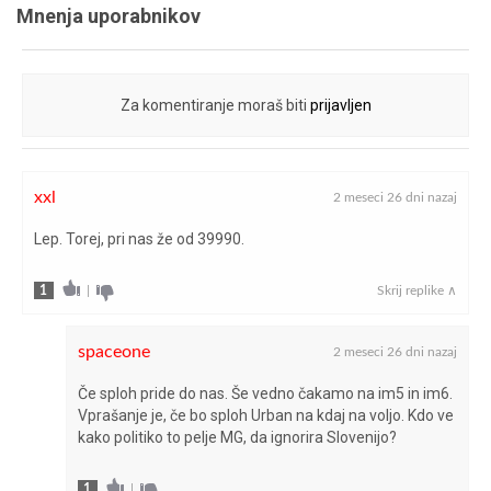
Mnenja uporabnikov
Za komentiranje moraš biti
prijavljen
xxl
2 meseci 26 dni nazaj
Lep. Torej, pri nas že od 39990.
1
|
Skrij replike ∧
spaceone
2 meseci 26 dni nazaj
Če sploh pride do nas. Še vedno čakamo na im5 in im6.
Vprašanje je, če bo sploh Urban na kdaj na voljo. Kdo ve
kako politiko to pelje MG, da ignorira Slovenijo?
1
|