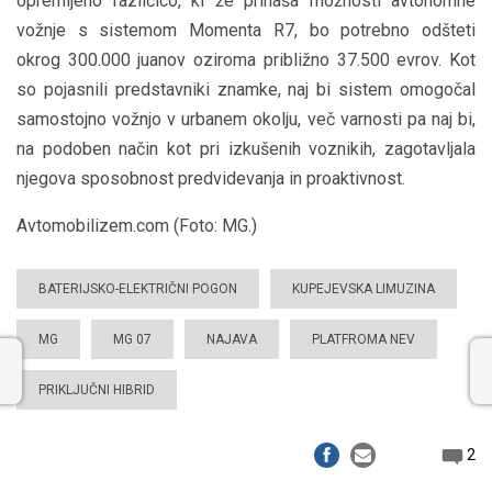
opremljeno različico, ki že prinaša možnosti avtonomne
vožnje s sistemom Momenta R7, bo potrebno odšteti
okrog 300.000 juanov oziroma približno 37.500 evrov. Kot
so pojasnili predstavniki znamke, naj bi sistem omogočal
samostojno vožnjo v urbanem okolju, več varnosti pa naj bi,
na podoben način kot pri izkušenih voznikih, zagotavljala
njegova sposobnost predvidevanja in proaktivnost.
Avtomobilizem.com (Foto: MG.)
BATERIJSKO-ELEKTRIČNI POGON
KUPEJEVSKA LIMUZINA
MG
MG 07
NAJAVA
PLATFROMA NEV
PRIKLJUČNI HIBRID
2