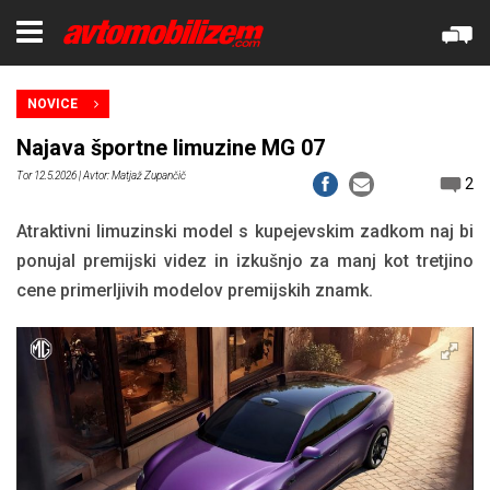
NOVICE
Najava športne limuzine MG 07
Tor 12.5.2026
| Avtor: Matjaž Zupančič
2
Atraktivni limuzinski model s kupejevskim zadkom naj bi
ponujal premijski videz in izkušnjo za manj kot tretjino
cene primerljivih modelov premijskih znamk.