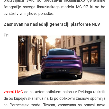
proizvajalca SAIC so predstavili računalniško generirane
fotografije novega limuzinskega modela MG 07, ki se bo
uvrščal v vrh njihove ponudbe.
Zasnovan na naslednji generaciji platforme NEV
Pri
znamki MG
so na avtomobilskem salonu v Pekingu razkrili,
da bo kupejevska limuzina, ki po oblikovni zasnovi spominja
na Porschejev model Taycan, zasnovana na osnovi nove