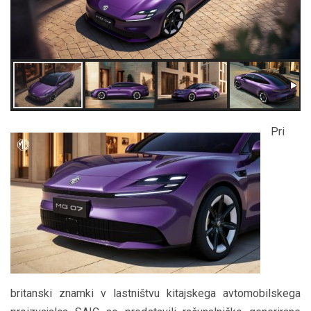
Pri
britanski znamki v lastništvu kitajskega avtomobilskega