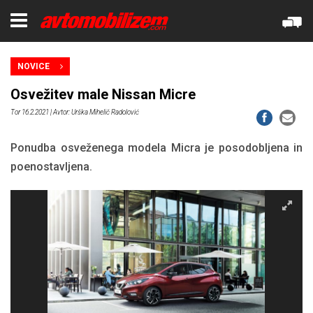
NOVICE
Osvežitev male Nissan Micre
Tor 16.2.2021
| Avtor: Urška Mihelič Radolović
Ponudba osveženega modela Micra je posodobljena in
poenostavljena.