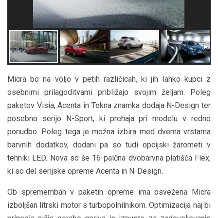
Micra bo na voljo v petih različicah, ki jih lahko kupci z
osebnimi prilagoditvami približajo svojim željam. Poleg
paketov Visia, Acenta in Tekna znamka dodaja N-Design ter
posebno serijo N-Sport, ki prehaja pri modelu v redno
ponudbo. Poleg tega je možna izbira med dvema vrstama
barvnih dodatkov, dodani pa so tudi opcijski žarometi v
tehniki LED. Nova so še 16-palčna dvobarvna platišča Flex,
ki so del serijske opreme Acenta in N-Design.
Ob spremembah v paketih opreme ima osvežena Micra
izboljšan litrski motor s turbopolnilnikom. Optimizacija naj bi