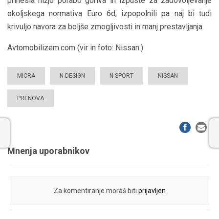
prinesla nižjo porabo goriva in izpuste za zadovoljevanje
okoljskega normativa Euro 6d, izpopolnili pa naj bi tudi
krivuljo navora za boljše zmogljivosti in manj prestavljanja.
Avtomobilizem.com (vir in foto: Nissan.)
MICRA
N-DESIGN
N-SPORT
NISSAN
PRENOVA
Mnenja uporabnikov
Za komentiranje moraš biti
prijavljen