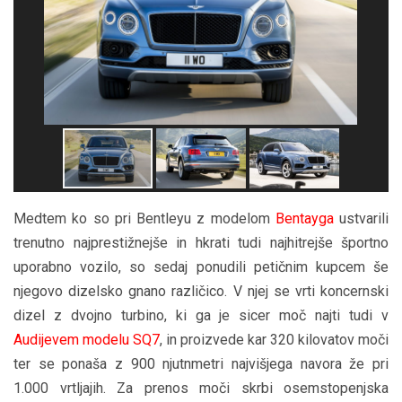
Medtem ko so pri Bentleyu z modelom
Bentayga
ustvarili
trenutno najprestižnejše in hkrati tudi najhitrejše športno
uporabno vozilo, so sedaj ponudili petičnim kupcem še
njegovo dizelsko gnano različico. V njej se vrti koncernski
dizel z dvojno turbino, ki ga je sicer moč najti tudi v
Audijevem modelu SQ7
, in proizvede kar 320 kilovatov moči
ter se ponaša z 900 njutnmetri najvišjega navora že pri
1.000 vrtljajih. Za prenos moči skrbi osemstopenjska