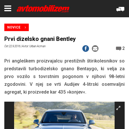
NOVICE
Prvi dizelsko gnani Bentley
Čet 22.9.2016
| Avtor: Urban Acman
2
Pri angleškem proizvajalcu prestižnih štirikolesnikov so
predstavili turbodizelsko gnano Bentaygo, ki velja za
prvo vozilo s tovrstnim pogonom v njihovi 98-letni
zgodovini. V njej se vrti Audijev 4-litrski osemvaljni
agregat, ki proizvede kar 435 »konjev«.