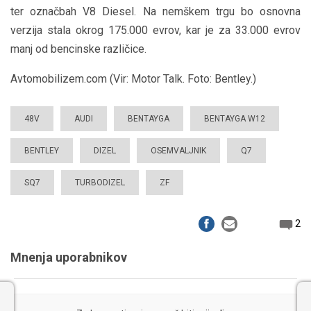
ter označbah V8 Diesel. Na nemškem trgu bo osnovna
verzija stala okrog 175.000 evrov, kar je za 33.000 evrov
manj od bencinske različice.
Avtomobilizem.com (Vir: Motor Talk. Foto: Bentley.)
48V
AUDI
BENTAYGA
BENTAYGA W12
BENTLEY
DIZEL
OSEMVALJNIK
Q7
SQ7
TURBODIZEL
ZF
2
Mnenja uporabnikov