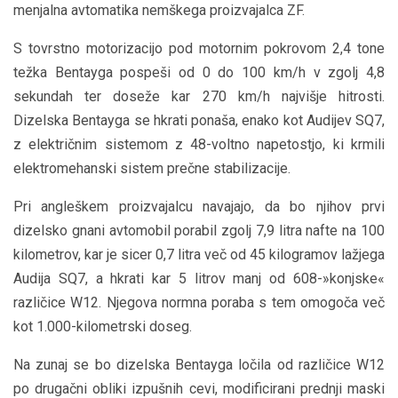
menjalna avtomatika nemškega proizvajalca ZF.
S tovrstno motorizacijo pod motornim pokrovom 2,4 tone
težka Bentayga pospeši od 0 do 100 km/h v zgolj 4,8
sekundah ter doseže kar 270 km/h najvišje hitrosti.
Dizelska Bentayga se hkrati ponaša, enako kot Audijev SQ7,
z električnim sistemom z 48-voltno napetostjo, ki krmili
elektromehanski sistem prečne stabilizacije.
Pri angleškem proizvajalcu navajajo, da bo njihov prvi
dizelsko gnani avtomobil porabil zgolj 7,9 litra nafte na 100
kilometrov, kar je sicer 0,7 litra več od 45 kilogramov lažjega
Audija SQ7, a hkrati kar 5 litrov manj od 608-»konjske«
različice W12. Njegova normna poraba s tem omogoča več
kot 1.000-kilometrski doseg.
Na zunaj se bo dizelska Bentayga ločila od različice W12
po drugačni obliki izpušnih cevi, modificirani prednji maski