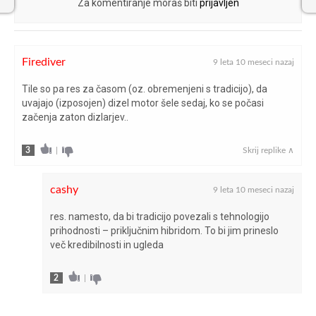
Za komentiranje moraš biti
prijavljen
Firediver
9 leta 10 meseci nazaj
Tile so pa res za časom (oz. obremenjeni s tradicijo), da
uvajajo (izposojen) dizel motor šele sedaj, ko se počasi
začenja zaton dizlarjev..
3
|
Skrij replike ∧
cashy
9 leta 10 meseci nazaj
res. namesto, da bi tradicijo povezali s tehnologijo
prihodnosti – priključnim hibridom. To bi jim prineslo
več kredibilnosti in ugleda
2
|