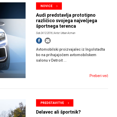
NOVICE
Audi predstavlja prototipno
različico svojega največjega
športnega terenca
Sob 24.12.2016
| Avtor: Urban Acman
Avtomobilski proizvajalec iz Ingolstadta
bo na prihajajočem avtomobilskem
salonu v Detroit ...
Preberi več
PREDSTAVITVE
Delavec ali športnik?