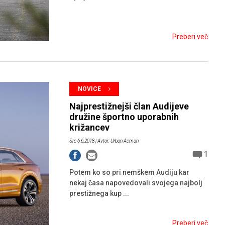
Preberi več
NOVICE
Najprestižnejši član Audijeve
družine športno uporabnih
križancev
Sre 6.6.2018
| Avtor: Urban Acman
1
Potem ko so pri nemškem Audiju kar
nekaj časa napovedovali svojega najbolj
prestižnega kup ...
Preberi več