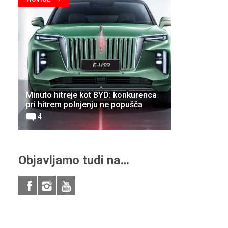
Minuto hitreje kot BYD: konkurenca
pri hitrem polnjenju ne popušča
4
Objavljamo tudi na…