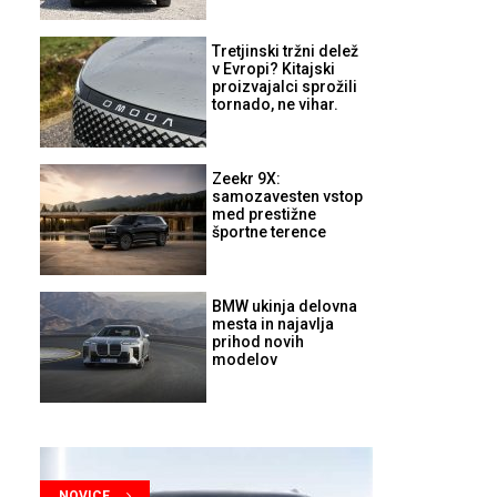
Tretjinski tržni delež
v Evropi? Kitajski
proizvajalci sprožili
tornado, ne vihar.
Zeekr 9X:
samozavesten vstop
med prestižne
športne terence
BMW ukinja delovna
mesta in najavlja
prihod novih
modelov
NOVICE