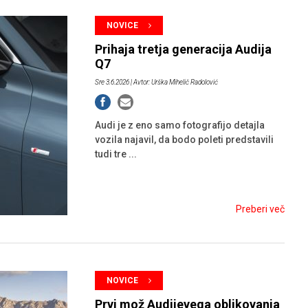
HIBRIDNA TEHNIKA
JERNEJ BOLKA
NOVICE
TEHNIČNA VPRAŠANJA
Prihaja tretja generacija Audija
ROK ČERNJAVSKI
Q7
Sre 3.6.2026
| Avtor: Urška Mihelič Radolović
AVTOPLIN
ŽIGA HABJAN
Audi je z eno samo fotografijo detajla
vozila najavil, da bodo poleti predstavili
tudi tre ...
Preberi več
NOVICE
Prvi mož Audijevega oblikovanja