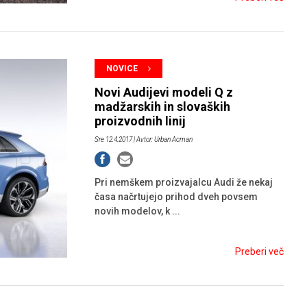
NOVICE
Novi Audijevi modeli Q z
madžarskih in slovaških
proizvodnih linij
Sre 12.4.2017
| Avtor: Urban Acman
Pri nemškem proizvajalcu Audi že nekaj
časa načrtujejo prihod dveh povsem
novih modelov, k ...
Preberi več