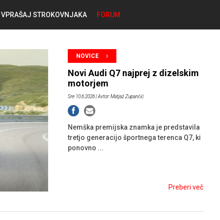
VPRAŠAJ STROKOVNJAKA
FORUM
RABLJENA VOZILA
KOSTJA PRIHODA
NOVICE
GORIVA
Novi Audi Q7 najprej z dizelskim
SILVAN SIMČIČ
motorjem
Sre 10.6.2026
| Avtor: Matjaž Zupančič
AVTOPLIN
TOMAŽ DEMŠAR
Nemška premijska znamka je predstavila
MAZIVA IN OLJA
tretjo generacijo športnega terenca Q7, ki
ALEŠ ARNŠEK
ponovno ...
PREDELAVE
ALEKS HUMAR IN FLORJAN RUS
Preberi več
PNEVMATIKE
TIHOMIR KACJAN