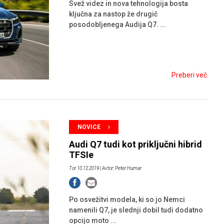
Svež videz in nova tehnologija bosta
ključna za nastop že drugič
posodobljenega Audija Q7. ...
Preberi več
NOVICE
Audi Q7 tudi kot priključni hibrid
TFSIe
Tor 10.12.2019
| Avtor: Peter Humar
Po osvežitvi modela, ki so jo Nemci
namenili Q7, je slednji dobil tudi dodatno
opcijo moto ...