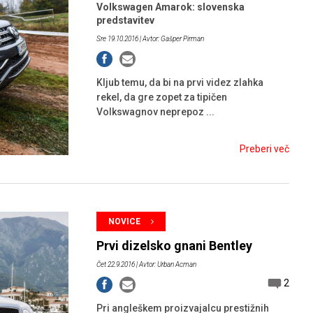
Volkswagen Amarok: slovenska
predstavitev
Sre 19.10.2016
| Avtor: Gašper Pirman
Kljub temu, da bi na prvi videz zlahka
rekel, da gre zopet za tipičen
Volkswagnov neprepoz ...
Preberi več
NOVICE
Prvi dizelsko gnani Bentley
Čet 22.9.2016
| Avtor: Urban Acman
2
Pri angleškem proizvajalcu prestižnih