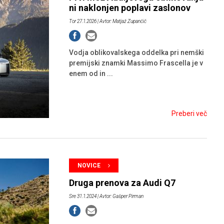
ni naklonjen poplavi zaslonov
Tor 27.1.2026
| Avtor: Matjaž Zupančič
Vodja oblikovalskega oddelka pri nemški
premijski znamki Massimo Frascella je v
enem od in ...
Preberi več
NOVICE
Druga prenova za Audi Q7
Sre 31.1.2024
| Avtor: Gašper Pirman