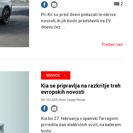
2
Pri Kii so pred dnevi pokazali le obrise
novosti, ki jih bodo predstavili na EV
dnevu čez ...
Preberi več
NOVICE
Kia se pripravlja na razkritje treh
evropskih novosti
Pet 14.2.2025
| Avtor: Gašper Pirman
Kia bo 27. februarja v španski Tarragoni
priredila dan električnih vozil, na katerem
bodo ...