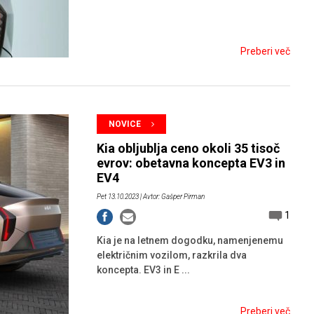
Preberi več
NOVICE
Kia obljublja ceno okoli 35 tisoč
evrov: obetavna koncepta EV3 in
EV4
Pet 13.10.2023
| Avtor: Gašper Pirman
1
Kia je na letnem dogodku, namenjenemu
električnim vozilom, razkrila dva
koncepta. EV3 in E ...
Preberi več