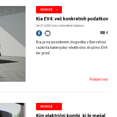
HIBRIDNA TEHNIKA
JERNEJ BOLKA
NOVICE
TEHNIČNA VPRAŠANJA
Kia EV4: več konkretnih podatkov
ROK ČERNJAVSKI
Čet 27.2.2025
| Avtor: Urška Mihelič Radolović
4
AVTOPLIN
ŽIGA HABJAN
Kia je na posebnem dogodku v Barceloni
razkrila baterijsko-električno družino EV4
ter pred ...
Preberi več
NOVICE
Kiin električni kombi, ki bi mešal