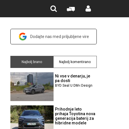
Dodajte nas med priljubljene vire
Najbolj brano
Najbolj komentirano
Ni vse v denarju, je
pa dosti
BYD Seal U DM-i Design
Prihodnje leto
prihaja Toyotina nova
generacija baterij za
hibridne modele