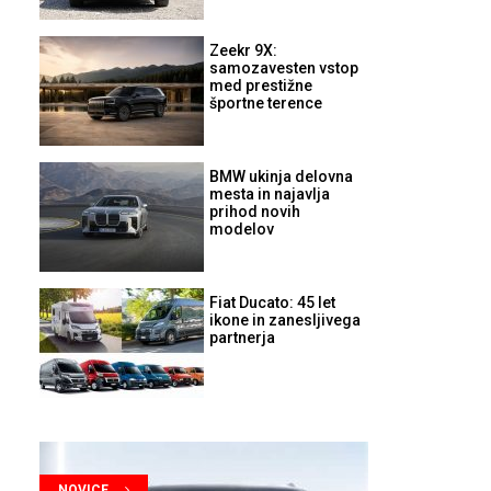
Zeekr 9X:
samozavesten vstop
med prestižne
športne terence
BMW ukinja delovna
mesta in najavlja
prihod novih
modelov
Fiat Ducato: 45 let
ikone in zanesljivega
partnerja
NOVICE