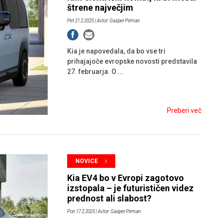
štrene največjim
Pet 21.2.2025
| Avtor: Gašper Pirman
Kia je napovedala, da bo vse tri
prihajajoče evropske novosti predstavila
27. februarja. O ...
Preberi več
NOVICE
Kia EV4 bo v Evropi zagotovo
izstopala – je futurističen videz
prednost ali slabost?
Pon 17.2.2025
| Avtor: Gašper Pirman