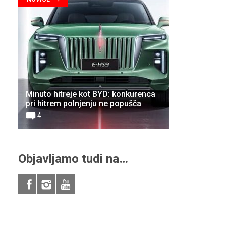
Minuto hitreje kot BYD: konkurenca
pri hitrem polnjenju ne popušča
4
Objavljamo tudi na…