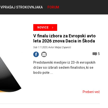
VPRAŠAJ STROKOVNJAKA
FORUM
RABLJENA VOZILA
KOSTJA PRIHODA
NOVICE
GORIVA
V finalu izbora za Evropski avto
SILVAN SIMČIČ
leta 2026 znova Dacia in Škoda
Sob 1.11.2025
| Avtor: Matjaž Zupančič
AVTOPLIN
5
TOMAŽ DEMŠAR
Predstavniki medijev iz 23-ih evropskih
MAZIVA IN OLJA
držav so izbrali sedem finalistov, ki se
ALEŠ ARNŠEK
bodo pote ...
PREDELAVE
ALEKS HUMAR IN FLORJAN RUS
Preberi več
PNEVMATIKE
TIHOMIR KACJAN