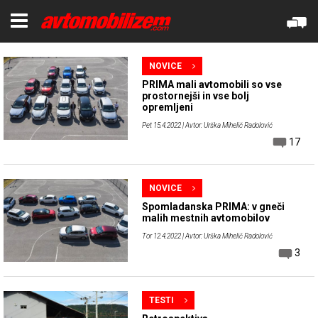
NOVICE
PRIMA mali avtomobili so vse
prostornejši in vse bolj
opremljeni
Pet 15.4.2022
| Avtor: Urška Mihelič Radolović
17
NOVICE
Spomladanska PRIMA: v gneči
malih mestnih avtomobilov
Tor 12.4.2022
| Avtor: Urška Mihelič Radolović
3
TESTI