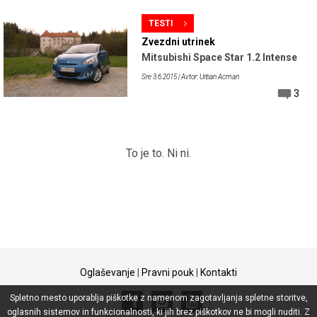
TESTI
Zvezdni utrinek
Mitsubishi Space Star 1.2 Intense
Sre 3.6.2015
| Avtor: Urban Acman
3
To je to. Ni ni.
Oglaševanje
|
Pravni pouk
|
Kontakti
Spletno mesto uporablja piškotke z namenom zagotavljanja spletne storitve,
oglasnih sistemov in funkcionalnosti, ki jih brez piškotkov ne bi mogli nuditi. Z