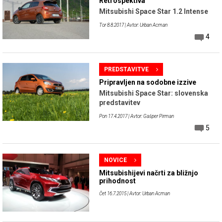
Retrospektiva
Mitsubishi Space Star 1.2 Intense
Tor 8.8.2017
| Avtor: Urban Acman
4
PREDSTAVITVE
Pripravljen na sodobne izzive
Mitsubishi Space Star: slovenska
predstavitev
Pon 17.4.2017
| Avtor: Gašper Pirman
5
NOVICE
Mitsubishijevi načrti za bližnjo
prihodnost
Čet 16.7.2015
| Avtor: Urban Acman