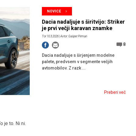
HIBRIDNA TEHNIKA
JERNEJ BOLKA
NOVICE
TEHNIČNA VPRAŠANJA
Dacia nadaljuje s širitvijo: Striker
ROK ČERNJAVSKI
je prvi večji karavan znamke
Tor 10.3.2026
| Avtor: Gašper Pirman
AVTOPLIN
8
ŽIGA HABJAN
Dacia nadaljuje s širjenjem modelne
palete, predvsem v segmente večjih
avtomobilov. Z razk ...
Preberi več
o je to. Ni ni.