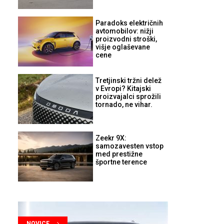
Paradoks električnih
avtomobilov: nižji
proizvodni stroški,
višje oglaševane
cene
Tretjinski tržni delež
v Evropi? Kitajski
proizvajalci sprožili
tornado, ne vihar.
Zeekr 9X:
samozavesten vstop
med prestižne
športne terence
NOVICE