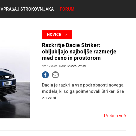
VPRAŠAJ STROKOVNJAKA
FORUM
RABLJENA VOZILA
KOSTJA PRIHODA
NOVICE
GORIVA
Razkritje Dacie Striker:
SILVAN SIMČIČ
obljubljajo najboljše razmerje
med ceno in prostorom
AVTOPLIN
Sre 8.7.2026
| Avtor: Gašper Pirman
TOMAŽ DEMŠAR
MAZIVA IN OLJA
Dacia je razkrila vse podrobnosti novega
ALEŠ ARNŠEK
modela, ki so ga poimenovali Striker. Gre
za zani ...
PREDELAVE
ALEKS HUMAR IN FLORJAN RUS
Preberi več
PNEVMATIKE
TIHOMIR KACJAN