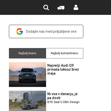
Dodajte nas med priljubljene vire
Najbolj brano
Najbolj komentirano
Največji Audi Q9
prinaša luksuz brez
meja
Ni vse v denarju, je
pa dosti
BYD Seal U DM-i Design