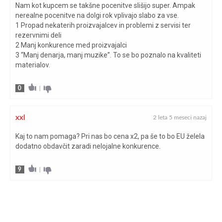
Nam kot kupcem se takšne pocenitve slišijo super. Ampak
nerealne pocenitve na dolgi rok vplivajo slabo za vse.
1 Propad nekaterih proizvajalcev in problemi z servisi ter
rezervnimi deli
2 Manj konkurence med proizvajalci
3 “Manj denarja, manj muzike”. To se bo poznalo na kvaliteti
materialov.
0
|
xxl
2 leta 5 meseci nazaj
Kaj to nam pomaga? Pri nas bo cena x2, pa še to bo EU želela
dodatno obdavčit zaradi nelojalne konkurence.
9
|