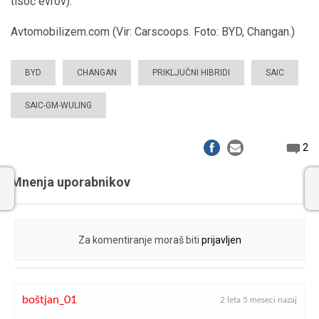
tisoč evrov).
Avtomobilizem.com (Vir: Carscoops. Foto: BYD, Changan.)
BYD
CHANGAN
PRIKLJUČNI HIBRIDI
SAIC
SAIC-GM-WULING
2
Mnenja uporabnikov
Za komentiranje moraš biti
prijavljen
boštjan_01
2 leta 5 meseci nazaj