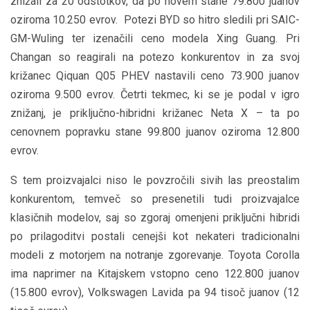
znižali za 20 odstotkov, da po novem stane 79.800 juanov
oziroma 10.250 evrov. Potezi BYD so hitro sledili pri SAIC-
GM-Wuling ter izenačili ceno modela Xing Guang. Pri
Changan so reagirali na potezo konkurentov in za svoj
križanec Qiquan Q05 PHEV nastavili ceno 73.900 juanov
oziroma 9.500 evrov. Četrti tekmec, ki se je podal v igro
znižanj, je priključno-hibridni križanec Neta X – ta po
cenovnem popravku stane 99.800 juanov oziroma 12.800
evrov.
S tem proizvajalci niso le povzročili sivih las preostalim
konkurentom, temveč so presenetili tudi proizvajalce
klasičnih modelov, saj so zgoraj omenjeni priključni hibridi
po prilagoditvi postali cenejši kot nekateri tradicionalni
modeli z motorjem na notranje zgorevanje. Toyota Corolla
ima naprimer na Kitajskem vstopno ceno 122.800 juanov
(15.800 evrov), Volkswagen Lavida pa 94 tisoč juanov (12