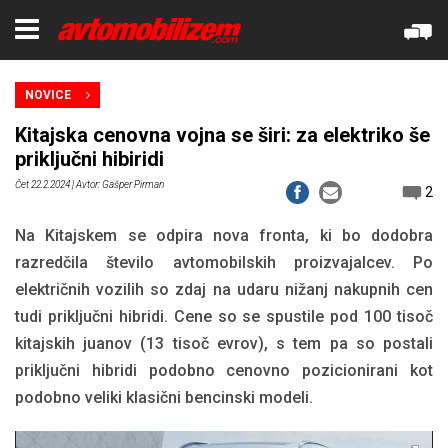
NOVICE
Kitajska cenovna vojna se širi: za elektriko še
priključni hibiridi
Čet 22.2.2024
| Avtor: Gašper Pirman
2
Na Kitajskem se odpira nova fronta, ki bo dodobra
razredčila število avtomobilskih proizvajalcev. Po
električnih vozilih so zdaj na udaru nižanj nakupnih cen
tudi priključni hibridi. Cene so se spustile pod 100 tisoč
kitajskih juanov (13 tisoč evrov), s tem pa so postali
priključni hibridi podobno cenovno pozicionirani kot
podobno veliki klasični bencinski modeli.