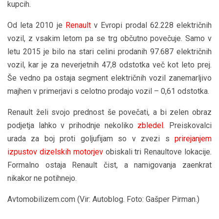
kupcih.
Od leta 2010 je
Renault
v Evropi prodal 62.228 električnih
vozil, z vsakim letom pa se trg občutno povečuje. Samo v
letu 2015 je bilo na stari celini prodanih 97.687 električnih
vozil, kar je za neverjetnih 47,8 odstotka več kot leto prej.
Še vedno pa ostaja segment električnih vozil zanemarljivo
majhen v primerjavi s celotno prodajo vozil – 0,61 odstotka.
Renault želi svojo prednost še povečati, a bi zelen obraz
podjetja lahko v prihodnje nekoliko
zbledel
. Preiskovalci
urada za boj proti goljufijam so v zvezi s
prirejanjem
izpustov dizelskih motorjev
obiskali tri Renaultove lokacije.
Formalno ostaja Renault čist, a namigovanja zaenkrat
nikakor ne potihnejo.
Avtomobilizem.com (Vir: Autoblog. Foto: Gašper Pirman.)