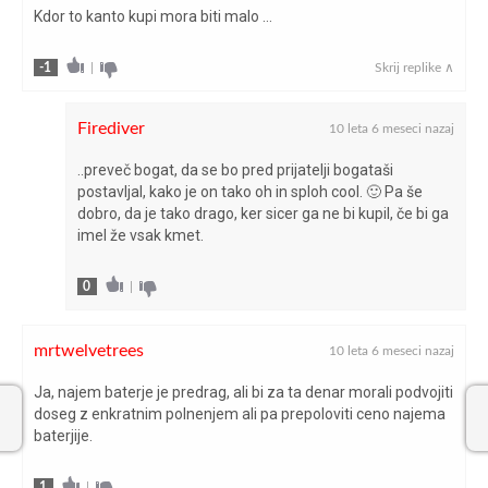
Kdor to kanto kupi mora biti malo …
-1
|
Skrij replike ∧
Firediver
10 leta 6 meseci nazaj
..preveč bogat, da se bo pred prijatelji bogataši
postavljal, kako je on tako oh in sploh cool. 🙂 Pa še
dobro, da je tako drago, ker sicer ga ne bi kupil, če bi ga
imel že vsak kmet.
0
|
mrtwelvetrees
10 leta 6 meseci nazaj
Ja, najem baterje je predrag, ali bi za ta denar morali podvojiti
doseg z enkratnim polnenjem ali pa prepoloviti ceno najema
baterjije.
1
|