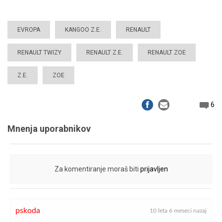
EVROPA
KANGOO Z.E.
RENAULT
RENAULT TWIZY
RENAULT Z.E.
RENAULT ZOE
Z.E.
ZOE
6
Mnenja uporabnikov
Za komentiranje moraš biti
prijavljen
pskoda
10 leta 6 meseci nazaj