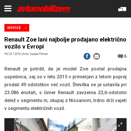
NOVICE
Renault Zoe lani najbolje prodajano električno
vozilo v Evropi
Pet 22.1.2016
| Avtor: Gašper Pirman
6
Renault je potrdil, da je model Zoe postal prodajna
uspešnica, saj so v letu 2015 v primerjavi z letom poprej
prodali 49 odstotkov več vozil. Številka se je ustavila pri
23.086 enotah, s čimer Renault zavzema 23,6-odstotni
delež v segmentu in, skupaj z Nissanom, trdno drži vajeti
v segmentu električnih vozil.