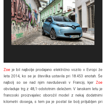
Zoe
je bil najbolje prodajano električno vozilo v Evropi že
leta 2014, ko se je številka ustavila pri 18.453 enotah. Še
najbolj so se nad njim navduševali v Franciji, kjer
Zoe
obvladuje trg z 48,1-odstotnim deležem. V lanskem letu je
francoski proizvajalec oborožil model z nekaj dodatnimi
kilometri dosega, s tem pa je postal še bolj priljubljen pri