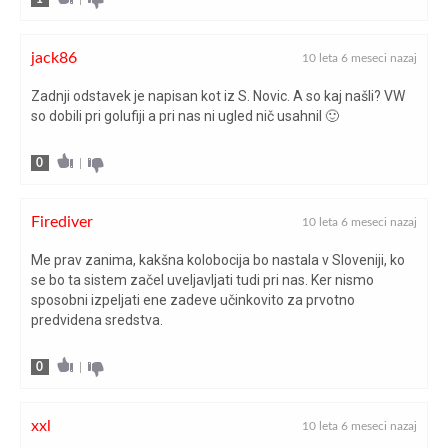
jack86
10 leta 6 meseci nazaj
Zadnji odstavek je napisan kot iz S. Novic. A so kaj našli? VW
so dobili pri golufiji a pri nas ni ugled nič usahnil 🙂
0
|
Firediver
10 leta 6 meseci nazaj
Me prav zanima, kakšna kolobocija bo nastala v Sloveniji, ko
se bo ta sistem začel uveljavljati tudi pri nas. Ker nismo
sposobni izpeljati ene zadeve učinkovito za prvotno
predvidena sredstva.
0
|
xxl
10 leta 6 meseci nazaj