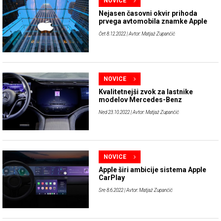
NOVICE
Nejasen časovni okvir prihoda
prvega avtomobila znamke Apple
Čet 8.12.2022
| Avtor: Matjaž Zupančič
NOVICE
Kvalitetnejši zvok za lastnike
modelov Mercedes-Benz
Ned 23.10.2022
| Avtor: Matjaž Zupančič
NOVICE
Apple širi ambicije sistema Apple
CarPlay
Sre 8.6.2022
| Avtor: Matjaž Zupančič