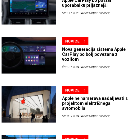
Apple CarPlay bo postal
uporabniku prijaznejši
Sre 11.6.2025
| Avtor: Matjaž Zupančič
NOVICE
Nova generacija sistema Apple
CarPlay bo bolj povezana z
vozilom
Čet 13.6.2024
| Avtor: Matjaž Zupančič
NOVICE
Apple ne namerava nadaljevati s
projektom električnega
avtomobila
Sre 28.2.2024
| Avtor: Matjaž Zupančič