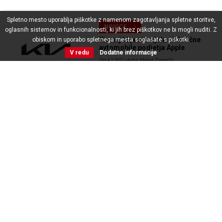
Spletno mesto uporablja piškotke z namenom zagotavljanja spletne storitve,
NOVICE
oglasnih sistemov in funkcionalnosti, ki jih brez piškotkov ne bi mogli nuditi. Z
Kia naj bi proizvajala električne
obiskom in uporabo spletnega mesta soglašate s piškotki.
avtomobile podjetja Apple
V redu
Dodatne informacije
Čet 4.2.2021
| Avtor: Matjaž Zupančič
NOVICE
Hyundai dviguje prah z izjavo o
morebitnem sodelovanju s
podjetjem Apple
Pon 11.1.2021
| Avtor: Matjaž Zupančič
NOVICE
Apple ponovno odpira poglavje
električnega avtomobila
Čet 24.12.2020
| Avtor: Matjaž Zupančič