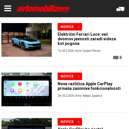
NOVICE
Električni Ferrari Luce: več
dvomov javnosti zaradi videza
kot pogona
Tor 26.5.2026
| Avtor: Gašper Pirman
8
NOVICE
Nova različica Apple CarPlay
prinaša zanimive funkcionalnosti
Sre 25.2.2026
| Avtor: Matjaž Zupančič
NOVICE