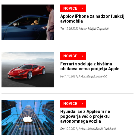
NOVICE
Applov iPhone za nadzor funkcij
avtomobila
Tor 12.10.2021
| Avtor: Matjaž Zupančič
NOVICE
Ferrari sodeluje z bivšima
oblikovalcema podjetja Apple
Pet 1.10.2021
| Avtor: Matjaž Zupančič
NOVICE
Hyundai se z Appleom ne
pogovarja več o projektu
avtonomnega vozila
Sre 10.2.2021
| Avtor: Urška Mihelič Radolović