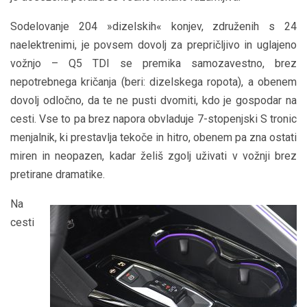
Sodelovanje 204 »dizelskih« konjev, združenih s 24
naelektrenimi, je povsem dovolj za prepričljivo in uglajeno
vožnjo – Q5 TDI se premika samozavestno, brez
nepotrebnega kričanja (beri: dizelskega ropota), a obenem
dovolj odločno, da te ne pusti dvomiti, kdo je gospodar na
cesti. Vse to pa brez napora obvladuje 7-stopenjski S tronic
menjalnik, ki prestavlja tekoče in hitro, obenem pa zna ostati
miren in neopazen, kadar želiš zgolj uživati v vožnji brez
pretirane dramatike.
Na
cesti