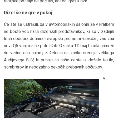
radijske postaje ne počutiš, kot da igraš klavir.
Dizel še ne gre v pokoj
Če ste se ustrašili, da v avtomobilskih salonih že v kratkem
ne boste več našli dizelskih predstavnikov, ki so v zadnjih
letih dodobra definirali evropski prometni vsakdan, vas zna
novi Q5 vsaj malce potolažiti. Oznaka TDI naj bi bila namreč
še vedno ena najbolj zaželenih na zadku srednje velikega
Audijevega SUV, ki prihaja na naše ceste iz dežele tekile,
sombrerov in nepozabno pekočih prebavnih občutkov.
V