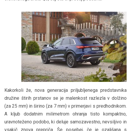
Kakorkoli že, nova generacija priljubljenega predstavnika
družine štirih prstanov se je malenkost razlezla v dolžino
(za 25 mm) in širino (za 7 mm) v primerjavi s predhodnikom.
A kljub dodatnim milimetrom ohranja tisto kompaktno,
uravnoteženo podobo, ki deluje samozavestno, nevsiljivo in
vsakič znova prepriča. Še posebej, če je ozaljšana s