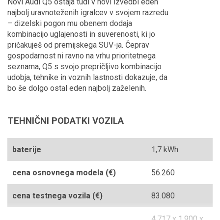
Novi Audi Q5 ostaja tudi v novi izvedbi eden
najbolj uravnoteženih igralcev v svojem razredu
– dizelski pogon mu obenem dodaja
kombinacijo uglajenosti in suverenosti, ki jo
pričakuješ od premijskega SUV-ja. Čeprav
gospodarnost ni ravno na vrhu prioritetnega
seznama, Q5 s svojo prepričljivo kombinacijo
udobja, tehnike in voznih lastnosti dokazuje, da
bo še dolgo ostal eden najbolj zaželenih.
TEHNIČNI PODATKI VOZILA
baterije
1,7 kWh
cena osnovnega modela (€)
56.260
cena testnega vozila (€)
83.080
4.717 x 1.900 x