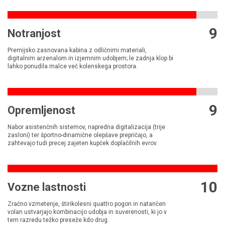
9
Notranjost
Premijsko zasnovana kabina z odličnimi materiali,
digitalnim arzenalom in izjemnim udobjem; le zadnja klop bi
lahko ponudila malce več kolenskega prostora.
9
Opremljenost
Nabor asistenčnih sistemov, napredna digitalizacija (trije
zasloni) ter športno-dinamične olepšave prepričajo, a
zahtevajo tudi precej zajeten kupček doplačilnih evrov.
10
Vozne lastnosti
Zračno vzmetenje, štirikolesni quattro pogon in natančen
volan ustvarjajo kombinacijo udobja in suverenosti, ki jo v
tem razredu težko preseže kdo drug.