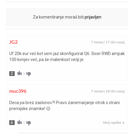
štirikolesni
največja hitrost (km/h)
222
Za komentiranje moraš biti
prijavljen
150/204 pri
največja moč (kW/KM pri vrt/min)
3800-4200
JG2
7 meseci 17 dni nazaj
največja moč elektromotorja
Uf 20k eur več kot sem jaz skonfiguriral Q6. Sicer RWD ampak
24
100 konjev več, pa še malenkost večji je.
(kW/KM pri vrt/min)
400 pri 1750-
2
|
največji navor (Nm pri vrt/min)
3250
muc396
7 meseci 18 dni nazaj
največji navor elektromotorja (Nm
230
Deca pa brez zaslonov?! Pravo zanemarjanje otrok s strani
pri vrt/min)
premijske znamke! 😉
napake med testom
brez napak
6
|
Skrij replike ∧
obračalni krog (m)
11,9