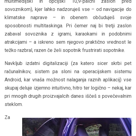
multimedijski in opcijski 10,9-palčni zaslon pred
sovoznikom), kjer lahko nadzoruješ vse – od navigacije do
klimatske naprave – in obenem občuduješ svoje
sposobnosti multitaskinga. Pri čemer naj bi tretji zaslon
zabaval sovoznika z igrami, karaokami in podobnimi
atrakcijami – a iskreno sem njegovo praktično vrednost le
težko razbral, razen če želi sopotnik frustrirati sopotnike.
Navkljub izdatni digitalizaciji (za katero sicer skrbi pet
računalnikov, sistem pa sloni na operacijskem sistemu
Android, kar vnaša možnost nalaganja raznih aplikacij) vse
skupaj deluje izjemno intuitivno, hitro ter logično – nekaj, kar
pri mnogih drugih proizvajalcih danes iščeš s povečevalnim
steklom.
Za