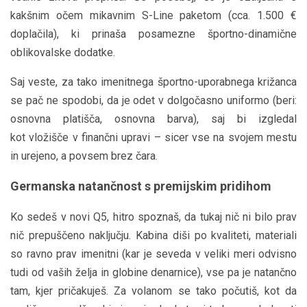
kakšnim očem mikavnim S-Line paketom (cca. 1.500 €
doplačila), ki prinaša posamezne športno-dinamične
oblikovalske dodatke.
Saj veste, za tako imenitnega športno-uporabnega križanca
se pač ne spodobi, da je odet v dolgočasno uniformo (beri:
osnovna platišča, osnovna barva), saj bi izgledal
kot vložišče v finančni upravi – sicer vse na svojem mestu
in urejeno, a povsem brez čara.
Germanska natančnost s premijskim pridihom
Ko sedeš v novi Q5, hitro spoznaš, da tukaj nič ni bilo prav
nič prepuščeno naključju. Kabina diši po kvaliteti, materiali
so ravno prav imenitni (kar je seveda v veliki meri odvisno
tudi od vaših želja in globine denarnice), vse pa je natančno
tam, kjer pričakuješ. Za volanom se tako počutiš, kot da