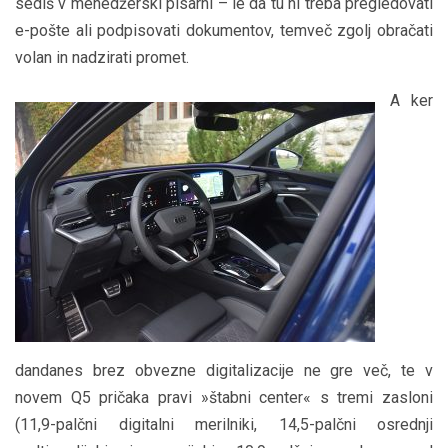
sediš v menedžerski pisarni – le da tu ni treba pregledovati
e-pošte ali podpisovati dokumentov, temveč zgolj obračati
volan in nadzirati promet.
A ker
dandanes brez obvezne digitalizacije ne gre več, te v
novem Q5 pričaka pravi »štabni center« s tremi zasloni
(11,9-palčni digitalni merilniki, 14,5-palčni osrednji