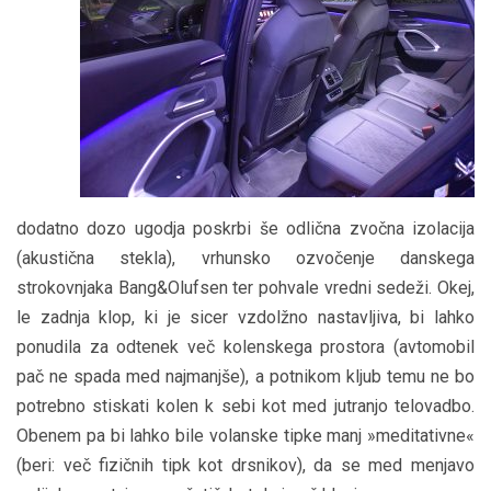
dodatno dozo ugodja poskrbi še odlična zvočna izolacija
(akustična stekla), vrhunsko ozvočenje danskega
strokovnjaka Bang&Olufsen ter pohvale vredni sedeži. Okej,
le zadnja klop, ki je sicer vzdolžno nastavljiva, bi lahko
ponudila za odtenek več kolenskega prostora (avtomobil
pač ne spada med najmanjše), a potnikom kljub temu ne bo
potrebno stiskati kolen k sebi kot med jutranjo telovadbo.
Obenem pa bi lahko bile volanske tipke manj »meditativne«
(beri: več fizičnih tipk kot drsnikov), da se med menjavo