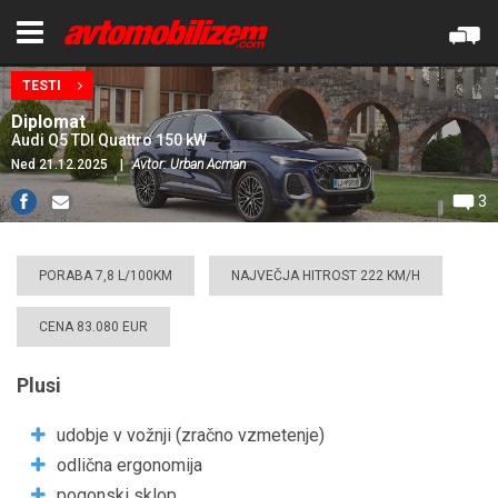
TESTI
Diplomat
Audi Q5 TDI Quattro 150 kW
Ned 21.12.2025
|
Avtor: Urban Acman
3
PORABA 7,8 L/100KM
NAJVEČJA HITROST 222 KM/H
CENA 83.080 EUR
Plusi
udobje v vožnji (zračno vzmetenje)
odlična ergonomija
pogonski sklop