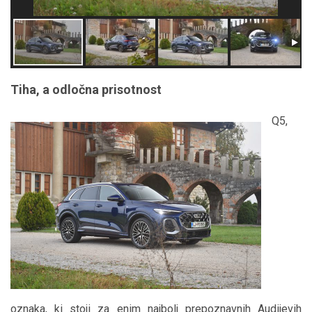
Tiha, a odločna prisotnost
Q5,
oznaka, ki stoji za enim najbolj prepoznavnih Audijevih