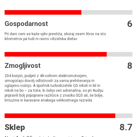
6
Gospodarnost
Pri dani ceni se kaže vpliv prestiža, skoraj osem litrov na sto
kilometrov pa tudi ni ravno »dizelska dieta«.
8
Zmogljivost
204 konjiči, podprti z 48-voltnim elektromotorjem,
omogočajo dovolj odločnosti za varna prehitevanja in
uglajeno vožnjo. A športnik turbodizelski Q5 nikoli ni bil in
nikoli ne bo – za tiste, ki želijo več adrenalina, so pri Audiju
pripravili bolj popoprane različice z značko SQ5 ali, še bolje,
limuzine in karavane enakega velikostnega razreda.
8.7
Sklep