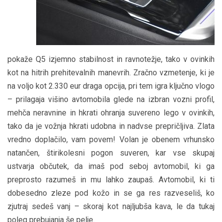
pokaže Q5 izjemno stabilnost in ravnotežje, tako v ovinkih
kot na hitrih prehitevalnih manevrih. Zračno vzmetenje, ki je
na voljo kot 2.330 eur draga opcija, pri tem igra ključno vlogo
– prilagaja višino avtomobila glede na izbran vozni profil,
mehča neravnine in hkrati ohranja suvereno lego v ovinkih,
tako da je vožnja hkrati udobna in nadvse prepričljiva. Zlata
vredno doplačilo, vam povem! Volan je obenem vrhunsko
natančen, štirikolesni pogon suveren, kar vse skupaj
ustvarja občutek, da imaš pod seboj avtomobil, ki ga
preprosto razumeš in mu lahko zaupaš. Avtomobil, ki ti
dobesedno zleze pod kožo in se ga res razveseliš, ko
zjutraj sedeš vanj – skoraj kot najljubša kava, le da tukaj
poleg prebujanja še pelje.