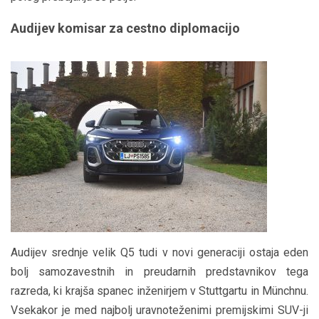
Audijev komisar za cestno diplomacijo
Audijev srednje velik Q5 tudi v novi generaciji ostaja eden
bolj samozavestnih in preudarnih predstavnikov tega
razreda, ki krajša spanec inženirjem v Stuttgartu in Münchnu.
Vsekakor je med najbolj uravnoteženimi premijskimi SUV-ji