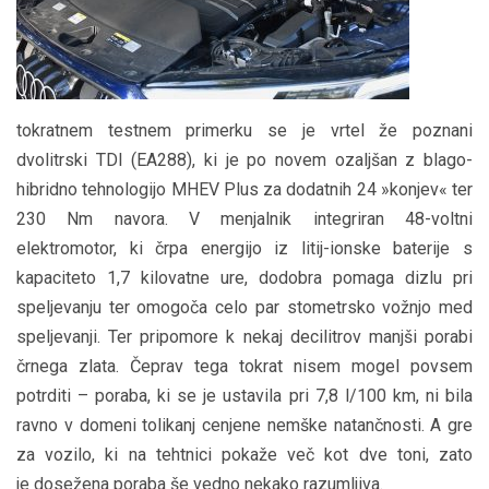
tokratnem testnem primerku se je vrtel že poznani
dvolitrski TDI (EA288), ki je po novem ozaljšan z blago-
hibridno tehnologijo MHEV Plus za dodatnih 24 »konjev« ter
230 Nm navora. V menjalnik integriran 48-voltni
elektromotor, ki črpa energijo iz litij-ionske baterije s
kapaciteto 1,7 kilovatne ure, dodobra pomaga dizlu pri
speljevanju ter omogoča celo par stometrsko vožnjo med
speljevanji. Ter pripomore k nekaj decilitrov manjši porabi
črnega zlata. Čeprav tega tokrat nisem mogel povsem
potrditi – poraba, ki se je ustavila pri 7,8 l/100 km, ni bila
ravno v domeni tolikanj cenjene nemške natančnosti. A gre
za vozilo, ki na tehtnici pokaže več kot dve toni, zato
je dosežena poraba še vedno nekako razumljiva.