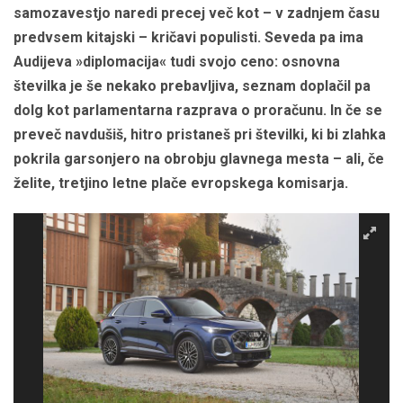
samozavestjo naredi precej več kot – v zadnjem času
predvsem kitajski – kričavi populisti. Seveda pa ima
Audijeva »diplomacija« tudi svojo ceno: osnovna
številka je še nekako prebavljiva, seznam doplačil pa
dolg kot parlamentarna razprava o proračunu. In če se
preveč navdušiš, hitro pristaneš pri številki, ki bi zlahka
pokrila garsonjero na obrobju glavnega mesta – ali, če
želite, tretjino letne plače evropskega komisarja.