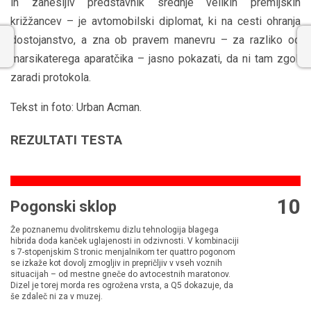
in zanesljiv predstavnik srednje velikih premijskih
križžancev – je avtomobilski diplomat, ki na cesti ohranja
dostojanstvo, a zna ob pravem manevru – za razliko od
marsikaterega aparatčika – jasno pokazati, da ni tam zgolj
zaradi protokola.
Tekst in foto: Urban Acman.
REZULTATI TESTA
10
Pogonski sklop
Že poznanemu dvolitrskemu dizlu tehnologija blagega
hibrida doda kanček uglajenosti in odzivnosti. V kombinaciji
s 7-stopenjskim S tronic menjalnikom ter quattro pogonom
se izkaže kot dovolj zmogljiv in prepričljiv v vseh voznih
situacijah – od mestne gneče do avtocestnih maratonov.
Dizel je torej morda res ogrožena vrsta, a Q5 dokazuje, da
še zdaleč ni za v muzej.