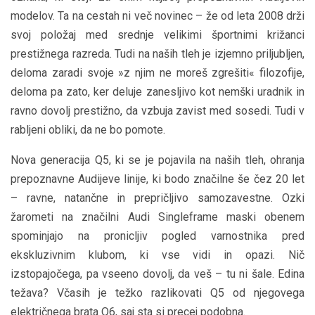
modelov. Ta na cestah ni več novinec – že od leta 2008 drži
svoj položaj med srednje velikimi športnimi križanci
prestižnega razreda. Tudi na naših tleh je izjemno priljubljen,
deloma zaradi svoje »z njim ne moreš zgrešiti« filozofije,
deloma pa zato, ker deluje zanesljivo kot nemški uradnik in
ravno dovolj prestižno, da vzbuja zavist med sosedi. Tudi v
rabljeni obliki, da ne bo pomote.
Nova generacija Q5, ki se je pojavila na naših tleh, ohranja
prepoznavne Audijeve linije, ki bodo značilne še čez 20 let
– ravne, natančne in prepričljivo samozavestne. Ozki
žarometi na značilni Audi Singleframe maski obenem
spominjajo na pronicljiv pogled varnostnika pred
ekskluzivnim klubom, ki vse vidi in opazi. Nič
izstopajočega, pa vseeno dovolj, da veš – tu ni šale. Edina
težava? Včasih je težko razlikovati Q5 od njegovega
električnega brata Q6, saj sta si precej podobna.