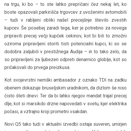
na trgu, ki bo – to ste lahko prepričani čez nekaj let, ko
boste opazovali parkirišča trgovcev z uvoženimi avtomobili
– tudi v rabljeni obliki našel precejšnje število zvestih
kupcev. Še posebej zaradi tega, ker je potrebno za novega
pripraviti precej večji kupček cekinov, kot bi bili to zmožni
oziroma pripravljeni storiti tisti potencialni kupci, ki so se
dodobra zaljubili v prestižnega Audija – in to tako zelo, da
so pripravljeni za ljubezen odpreti denarnico globlje, kot so
pričakovali do prvega preizkusa.
Kot svojevrstni nemški ambasador z oznako TDI na zadku
obenem dokazuje bruseljskim uradnikom, da dizlom še niso
čisto šteti dnevi. Ter da bi lahko njegov mandat trajal precej
dlje, kot si marsikdo drzne napovedati v svetu, kjer elektrika
počasi, a vztrajno kroji prometni vsakdan.
Novi Q5 tako tudi v aktualni izvedbi ostaja suveren, umirjen