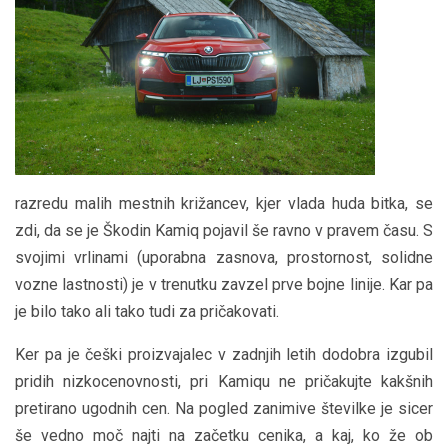
razredu malih mestnih križancev, kjer vlada huda bitka, se
zdi, da se je Škodin Kamiq pojavil še ravno v pravem času. S
svojimi vrlinami (uporabna zasnova, prostornost, solidne
vozne lastnosti) je v trenutku zavzel prve bojne linije. Kar pa
je bilo tako ali tako tudi za pričakovati.
Ker pa je češki proizvajalec v zadnjih letih dodobra izgubil
pridih nizkocenovnosti, pri Kamiqu ne pričakujte kakšnih
pretirano ugodnih cen. Na pogled zanimive številke je sicer
še vedno moč najti na začetku cenika, a kaj, ko že ob