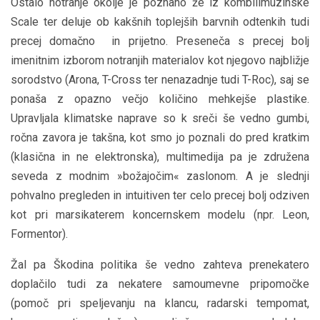
Ostalo notranje okolje je poznano že iz kombilimuzinske
Scale ter deluje ob kakšnih toplejših barvnih odtenkih tudi
precej domačno in prijetno. Preseneča s precej bolj
imenitnim izborom notranjih materialov kot njegovo najbližje
sorodstvo (Arona, T-Cross ter nenazadnje tudi T-Roc), saj se
ponaša z opazno večjo količino mehkejše plastike.
Upravljala klimatske naprave so k sreči še vedno gumbi,
ročna zavora je takšna, kot smo jo poznali do pred kratkim
(klasična in ne elektronska), multimedija pa je združena
seveda z modnim »božajočim« zaslonom. A je slednji
pohvalno pregleden in intuitiven ter celo precej bolj odziven
kot pri marsikaterem koncernskem modelu (npr. Leon,
Formentor).
Žal pa Škodina politika še vedno zahteva prenekatero
doplačilo tudi za nekatere samoumevne pripomočke
(pomoč pri speljevanju na klancu, radarski tempomat,