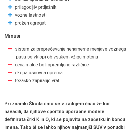
prilagodljiv prtljažnik
vozne lastnosti
prožen agregat
Minusi
sistem za preprečevanje nenamerne menjave voznega
pasu se vklopi ob vsakem vžigu motorja
cena malce bolj opremljene različice
skopa osnovna oprema
težaško zapiranje vrat
Pri znamki Škoda smo se v zadnjem času že kar
navadili, da njihove športno uporabne modele
definirata črki K in Q, ki se pojavita na začetku in koncu
imena. Tako bi se lahko njihov najmanjši SUV v ponudbi