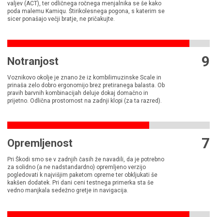
valjev (ACT), ter odličnega ročnega menjalnika se še kako
poda malemu Kamiqu. Štirikolesnega pogona, s katerim se
sicer ponašajo večji bratje, ne pričakujte.
9
Notranjost
Voznikovo okolje je znano že iz kombilimuzinske Scale in
prinaša zelo dobro ergonomijo brez pretiranega balasta. Ob
pravih barvnih kombinacijah deluje dokaj domačno in
prijetno. Odlična prostornost na zadnji klopi (za ta razred).
7
Opremljenost
Pri Škodi smo se v zadnjih časih že navadili, da je potrebno
za solidno (a ne nadstandardno) opremljeno verzijo
pogledovati k najvišjim paketom opreme ter obkljukati še
kakšen dodatek. Pri dani ceni testnega primerka sta še
vedno manjkala sedežno gretje in navigacija.