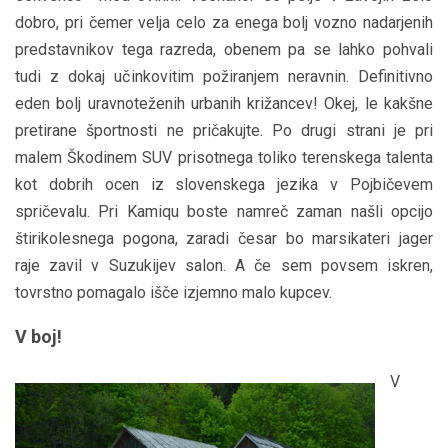
dobro, pri čemer velja celo za enega bolj vozno nadarjenih
predstavnikov tega razreda, obenem pa se lahko pohvali
tudi z dokaj učinkovitim požiranjem neravnin. Definitivno
eden bolj uravnoteženih urbanih križancev! Okej, le kakšne
pretirane športnosti ne pričakujte. Po drugi strani je pri
malem Škodinem SUV prisotnega toliko terenskega talenta
kot dobrih ocen iz slovenskega jezika v Pojbičevem
spričevalu. Pri Kamiqu boste namreč zaman našli opcijo
štirikolesnega pogona, zaradi česar bo marsikateri jager
raje zavil v Suzukijev salon. A če sem povsem iskren,
tovrstno pomagalo išče izjemno malo kupcev.
V boj!
V