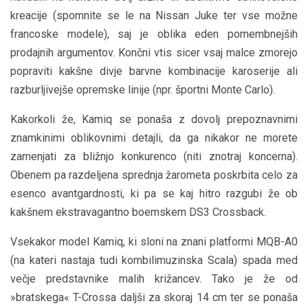
kreacije (spomnite se le na Nissan Juke ter vse možne
francoske modele), saj je oblika eden pomembnejših
prodajnih argumentov. Končni vtis sicer vsaj malce zmorejo
popraviti kakšne divje barvne kombinacije karoserije ali
razburljivejše opremske linije (npr. športni Monte Carlo).
Kakorkoli že, Kamiq se ponaša z dovolj prepoznavnimi
znamkinimi oblikovnimi detajli, da ga nikakor ne morete
zamenjati za bližnjo konkurenco (niti znotraj koncerna).
Obenem pa razdeljena sprednja žarometa poskrbita celo za
esenco avantgardnosti, ki pa se kaj hitro razgubi že ob
kakšnem ekstravagantno boemskem DS3 Crossback.
Vsekakor model Kamiq, ki sloni na znani platformi MQB-A0
(na kateri nastaja tudi kombilimuzinska Scala) spada med
večje predstavnike malih križancev. Tako je že od
»bratskega« T-Crossa daljši za skoraj 14 cm ter se ponaša