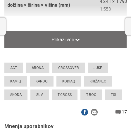
4.241 x 1.793 x
dolžina × širina × višina (mm)
1.553
dovoljena masa vozila (kg)
1.751
emisija CO2 (g/km)
113
Prikaži več
garancija
2/2/12/4
(splošna/jamstvo/prerjavenje/mobilna)
ACT
ARONA
CROSSOVER
JUKE
gibna prostornina (cm3)
1.498
KAMIQ
KAROQ
KODIAQ
KRIŽANEC
kompresija (1:)
10,5
ŠKODA
SUV
T-CROSS
T-ROC
TSI
masa praznega vozila (kg)
1.265
17
medosna razdalja (mm)
2.651
Mnenja uporabnikov
6-stopenjski
menjalnik/pogon