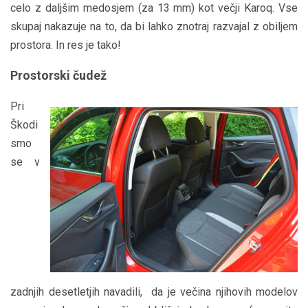
celo z daljšim medosjem (za 13 mm) kot večji Karoq. Vse
skupaj nakazuje na to, da bi lahko znotraj razvajal z obiljem
prostora. In res je tako!
Prostorski čudež
Pri
Škodi
smo
se v
zadnjih desetletjih navadili, da je večina njihovih modelov