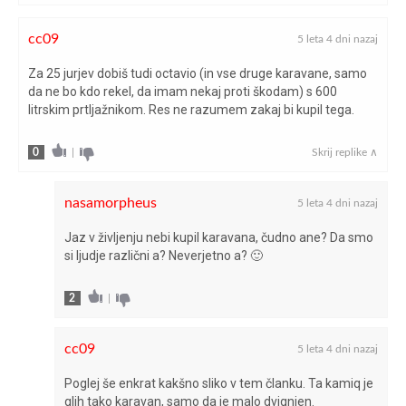
cc09
5 leta 4 dni nazaj
Za 25 jurjev dobiš tudi octavio (in vse druge karavane, samo
da ne bo kdo rekel, da imam nekaj proti škodam) s 600
litrskim prtljažnikom. Res ne razumem zakaj bi kupil tega.
0
|
Skrij replike ∧
nasamorpheus
5 leta 4 dni nazaj
Jaz v življenju nebi kupil karavana, čudno ane? Da smo
si ljudje različni a? Neverjetno a? 🙂
2
|
cc09
5 leta 4 dni nazaj
Poglej še enkrat kakšno sliko v tem članku. Ta kamiq je
glih tako karavan, samo da je malo dvignjen.