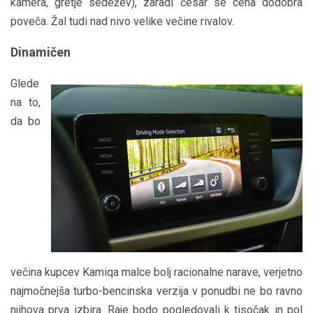
kamera, gretje sedežev), zaradi česar se cena dodobra
poveča. Žal tudi nad nivo velike večine rivalov.
Dinamičen
Glede
na to,
da bo
večina kupcev Kamiqa malce bolj racionalne narave, verjetno
najmočnejša turbo-bencinska verzija v ponudbi ne bo ravno
njihova prva izbira. Raje bodo pogledovali k tisočak in pol