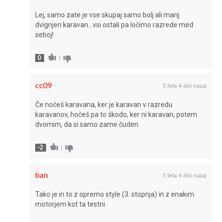
Lej, samo zate je vse skupaj samo bolj ali manj
dvignjen karavan…vsi ostali pa ločimo razrede med
seboj!
0
|
cc09
5 leta 4 dni nazaj
Če nočeš karavana, ker je karavan v razredu
karavanov, hočeš pa to škodo, ker ni karavan, potem
dvomim, da si samo zame čuden.
-2
|
ban
5 leta 4 dni nazaj
Tako je in to z opremo style (3. stopnja) in z enakim
motorjem kot ta testni.