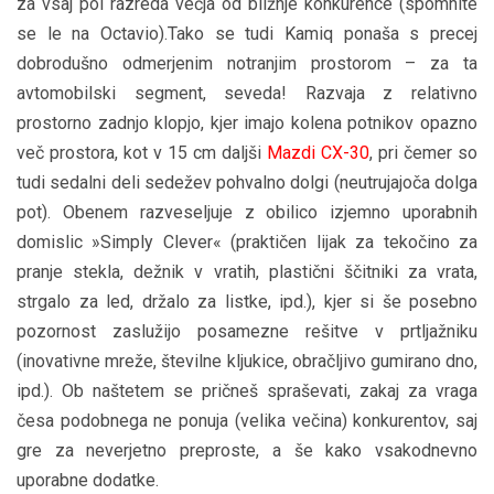
za vsaj pol razreda večja od bližnje konkurence (spomnite
se le na Octavio).Tako se tudi Kamiq ponaša s precej
dobrodušno odmerjenim notranjim prostorom – za ta
avtomobilski segment, seveda! Razvaja z relativno
prostorno zadnjo klopjo, kjer imajo kolena potnikov opazno
več prostora, kot v 15 cm daljši
Mazdi CX-30
, pri čemer so
tudi sedalni deli sedežev pohvalno dolgi (neutrujajoča dolga
pot). Obenem razveseljuje z obilico izjemno uporabnih
domislic »Simply Clever« (praktičen lijak za tekočino za
pranje stekla, dežnik v vratih, plastični ščitniki za vrata,
strgalo za led, držalo za listke, ipd.), kjer si še posebno
pozornost zaslužijo posamezne rešitve v prtljažniku
(inovativne mreže, številne kljukice, obračljivo gumirano dno,
ipd.). Ob naštetem se pričneš spraševati, zakaj za vraga
česa podobnega ne ponuja (velika večina) konkurentov, saj
gre za neverjetno preproste, a še kako vsakodnevno
uporabne dodatke.