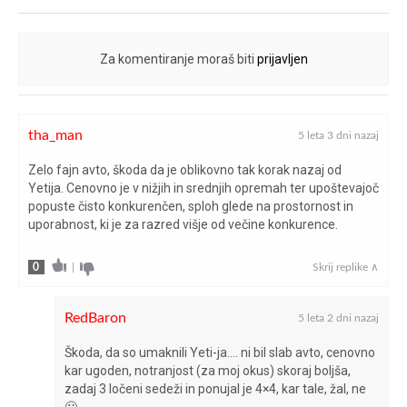
ročni/spredaj
največja hitrost (km/h)
213
Za komentiranje moraš biti
prijavljen
110/150 pri
največja moč (kW/KM pri vrt/min)
5.000-6.000
tha_man
5 leta 3 dni nazaj
250 pri 1.500-
Zelo fajn avto, škoda da je oblikovno tak korak nazaj od
največji navor (Nm pri vrt/min)
Yetija. Cenovno je v nižjih in srednjih opremah ter upoštevajoč
3.500
popuste čisto konkurenčen, sploh glede na prostornost in
uporabnost, ki je za razred višje od večine konkurence.
namestitev motorja
spredaj prečno
0
|
Skrij replike ∧
napake med testom
brez napak
obračalni krog (m)
10,8
RedBaron
5 leta 2 dni nazaj
Škoda, da so umaknili Yeti-ja…. ni bil slab avto, cenovno
osnovna cena vozila (€)
21.818
kar ugoden, notranjost (za moj okus) skoraj boljša,
zadaj 3 ločeni sedeži in ponujal je 4×4, kar tale, žal, ne
pnevmatike
205/55 R17
🙁