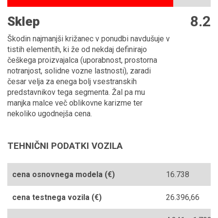
8.2
Sklep
Škodin najmanjši križanec v ponudbi navdušuje v
tistih elementih, ki že od nekdaj definirajo
češkega proizvajalca (uporabnost, prostorna
notranjost, solidne vozne lastnosti), zaradi
česar velja za enega bolj vsestranskih
predstavnikov tega segmenta. Žal pa mu
manjka malce več oblikovne karizme ter
nekoliko ugodnejša cena.
TEHNIČNI PODATKI VOZILA
cena osnovnega modela (€)
16.738
cena testnega vozila (€)
26.396,66