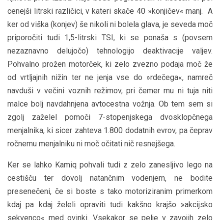
cenejši litrski različici, v kateri skače 40 »konjičev« manj. A
ker od viška (konjev) še nikoli ni bolela glava, je seveda moč
priporočiti tudi 1,5-litrski TSI, ki se ponaša s (povsem
nezaznavno delujočo) tehnologijo deaktivacije valjev.
Pohvalno prožen motorček, ki zelo zvezno podaja moč že
od vrtljajnih nižin ter ne jenja vse do »rdečega«, namreč
navduši v večini voznih režimov, pri čemer mu ni tuja niti
malce bolj navdahnjena avtocestna vožnja. Ob tem sem si
zgolj zaželel pomoči 7-stopenjskega dvosklopčnega
menjalnika, ki sicer zahteva 1.800 dodatnih evrov, pa čeprav
ročnemu menjalniku ni moč očitati nič resnejšega.
Ker se lahko Kamiq pohvali tudi z zelo zanesljivo lego na
cestišču ter dovolj natančnim vodenjem, ne bodite
presenečeni, če si boste s tako motoriziranim primerkom
kdaj pa kdaj želeli opraviti tudi kakšno krajšo »akcijsko
sekvenco« med ovinki. Vsekakor se pelje v zavojih zelo