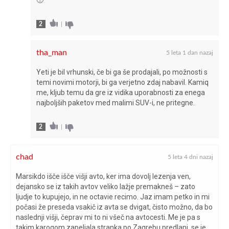
poraba goriva na testu (l/100 km)
6,5
2
|
poraba goriva po ECE (l/100 km)
4,9
tha_man
5 leta 1 dan nazaj
pospešek 0-100 km/h (s)
8,3
Yeti je bil vrhunski, če bi ga še prodajali, po možnosti s
temi novimi motorji, bi ga verjetno zdaj nabavil. Kamiq
me, kljub temu da gre iz vidika uporabnosti za enega
prostornina posode za gorivo (l)
50
najboljših paketov med malimi SUV-i, ne pritegne.
prostornina prtljažnika (l)
400-1.395
2
|
število valjev/ventilov
4/16
chad
5 leta 4 dni nazaj
vrsta motorja
turbobencinski
Marsikdo išče išče višji avto, ker ima dovolj lezenja ven,
dejansko se iz takih avtov veliko lažje premakneš – zato
vrtina × gib (mm)
74,5x85,9
ljudje to kupujejo, in ne octavie recimo. Jaz imam petko in mi
počasi že preseda vsakič iz avta se dvigat, čisto možno, da bo
zavore spredaj/zadaj
kolutne/kolutn
naslednji višji, čeprav mi to ni všeč na avtocesti. Me je pa s
takim karoqom zapeljala stranka po Zagrebu predlani, se je