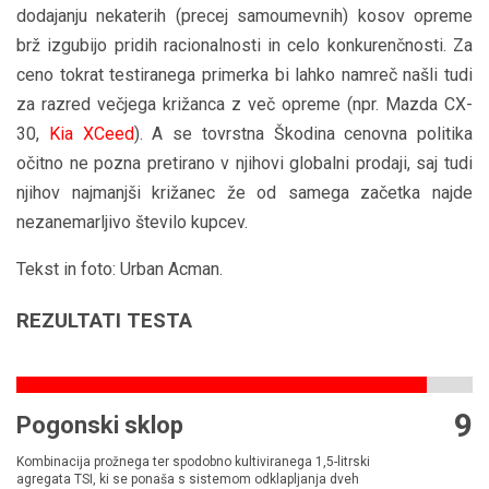
dodajanju nekaterih (precej samoumevnih) kosov opreme
brž izgubijo pridih racionalnosti in celo konkurenčnosti. Za
ceno tokrat testiranega primerka bi lahko namreč našli tudi
za razred večjega križanca z več opreme (npr. Mazda CX-
30,
Kia XCeed
). A se tovrstna Škodina cenovna politika
očitno ne pozna pretirano v njihovi globalni prodaji, saj tudi
njihov najmanjši križanec že od samega začetka najde
nezanemarljivo število kupcev.
Tekst in foto: Urban Acman.
REZULTATI TESTA
9
Pogonski sklop
Kombinacija prožnega ter spodobno kultiviranega 1,5-litrski
agregata TSI, ki se ponaša s sistemom odklapljanja dveh