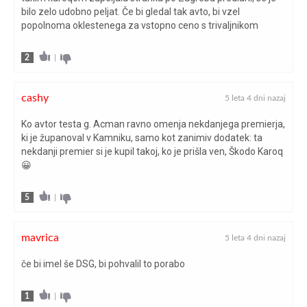
bilo zelo udobno peljat. Če bi gledal tak avto, bi vzel
popolnoma oklestenega za vstopno ceno s trivaljnikom
2
|
cashy
5 leta 4 dni nazaj
Ko avtor testa g. Acman ravno omenja nekdanjega premierja,
ki je županoval v Kamniku, samo kot zanimiv dodatek: ta
nekdanji premier si je kupil takoj, ko je prišla ven, Škodo Karoq
😀
5
|
mavrica
5 leta 4 dni nazaj
če bi imel še DSG, bi pohvalil to porabo
1
|