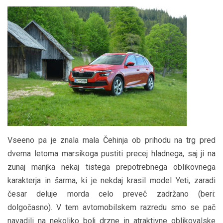
Vseeno pa je znala mala Čehinja ob prihodu na trg pred
dvema letoma marsikoga pustiti precej hladnega, saj ji na
zunaj manjka nekaj tistega prepotrebnega oblikovnega
karakterja in šarma, ki je nekdaj krasil model Yeti, zaradi
česar deluje morda celo preveč zadržano (beri:
dolgočasno). V tem avtomobilskem razredu smo se pač
navadili na nekoliko bolj drzne in atraktivne oblikovalske