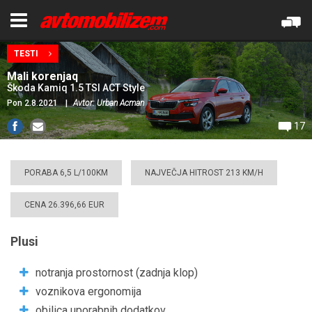
TESTI
Mali korenjaq
Škoda Kamiq 1.5 TSI ACT Style
Pon 2.8.2021
|
Avtor: Urban Acman
17
PORABA 6,5 L/100KM
NAJVEČJA HITROST 213 KM/H
CENA 26.396,66 EUR
Plusi
notranja prostornost (zadnja klop)
voznikova ergonomija
obilica uporabnih dodatkov