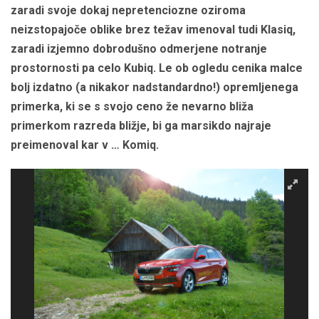
zaradi svoje dokaj nepretenciozne oziroma
neizstopajoče oblike brez težav imenoval tudi Klasiq,
zaradi izjemno dobrodušno odmerjene notranje
prostornosti pa celo Kubiq. Le ob ogledu cenika malce
bolj izdatno (a nikakor nadstandardno!) opremljenega
primerka, ki se s svojo ceno že nevarno bliža
primerkom razreda bližje, bi ga marsikdo najraje
preimenoval kar v … Komiq.