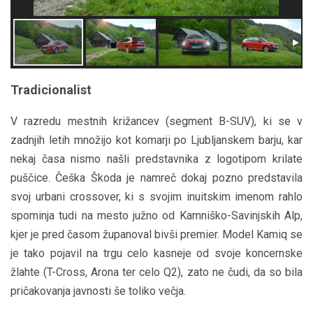
Tradicionalist
V razredu mestnih križancev (segment B-SUV), ki se v
zadnjih letih množijo kot komarji po Ljubljanskem barju, kar
nekaj časa nismo našli predstavnika z logotipom krilate
puščice. Češka Škoda je namreč dokaj pozno predstavila
svoj urbani crossover, ki s svojim inuitskim imenom rahlo
spominja tudi na mesto južno od Kamniško-Savinjskih Alp,
kjer je pred časom županoval bivši premier. Model Kamiq se
je tako pojavil na trgu celo kasneje od svoje koncernske
žlahte (T-Cross, Arona ter celo Q2), zato ne čudi, da so bila
pričakovanja javnosti še toliko večja.