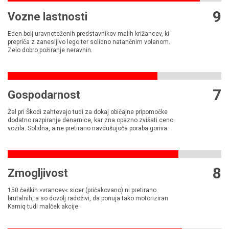
9
Vozne lastnosti
Eden bolj uravnoteženih predstavnikov malih križancev, ki
prepriča z zanesljivo lego ter solidno natančnim volanom.
Zelo dobro požiranje neravnin.
7
Gospodarnost
Žal pri Škodi zahtevajo tudi za dokaj običajne pripomočke
dodatno razpiranje denarnice, kar zna opazno zvišati ceno
vozila. Solidna, a ne pretirano navdušujoča poraba goriva.
8
Zmogljivost
150 čeških »vrancev« sicer (pričakovano) ni pretirano
brutalnih, a so dovolj radoživi, da ponuja tako motoriziran
Kamiq tudi malček akcije.