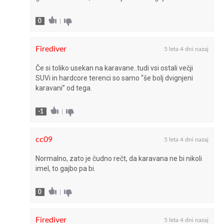
0
|
Firediver
5 leta 4 dni nazaj
Če si toliko usekan na karavane..tudi vsi ostali večji
SUVi in hardcore terenci so samo “še bolj dvignjeni
karavani” od tega.
-1
|
cc09
5 leta 4 dni nazaj
Normalno, zato je čudno rečt, da karavana ne bi nikoli
imel, to gajbo pa bi.
0
|
Firediver
5 leta 4 dni nazaj