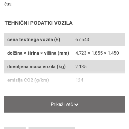
čas.
TEHNIČNI PODATKI VOZILA
cena testnega vozila (€)
67.543
dolžina × širina × višina (mm)
4.723 × 1.855 × 1.450
dovoljena masa vozila (kg)
2.135
emisija CO2 (g/km)
124
gibna prostornina (cm3)
1.499
Prikaži več
masa praznega vozila (kg)
1.630
medosna razdalja (mm)
2.790