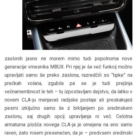
zaslonih jasno ne morem mimo tudi popolnoma nove
generacije vmesnika MBUX. Pri njej je še več funkcij možno
upravljati samo še preko zaslona, razredčili so “tipke” na
prečkah volana, zgubila pa se je tudi prejšnja
večnamembnost le teh – tu izpostavljam dejstvo, da lahko v
novem CLA-ju menjavaš radijske postaje ali preskakuješ
pesmi izključno samo še z brkljanjem po sredinskem
zaslonu, saj drugih opcij upravljanja ni več. Celotna
armaturna plošča novega CLA-ja je omejena na eno samo
raven, zato nisem presenečen, da je – predvsem sredinski