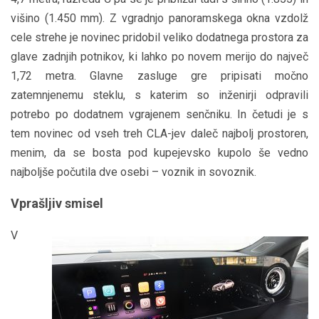
višino (1.450 mm). Z vgradnjo panoramskega okna vzdolž
cele strehe je novinec pridobil veliko dodatnega prostora za
glave zadnjih potnikov, ki lahko po novem merijo do največ
1,72 metra. Glavne zasluge gre pripisati močno
zatemnjenemu steklu, s katerim so inženirji odpravili
potrebo po dodatnem vgrajenem senčniku. In četudi je s
tem novinec od vseh treh CLA-jev daleč najbolj prostoren,
menim, da se bosta pod kupejevsko kupolo še vedno
najboljše počutila dve osebi – voznik in sovoznik.
Vprašljiv smisel
V