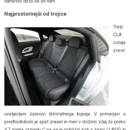
namesto da bi se on nam.
Najprostornejši od trojice
Tretji
CLA
ostaja
zvest
uveljavljeni zasnovi štirivratnega kupeja. V primerjavi s
predhodnikom je spet zrasel in meri v dolžino zdaj že preko
4,7 metra, razredu C pa se je približal tudi s širino (1.855) in