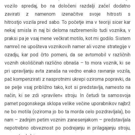
vozilo spredaj, bo na določeni razdalji začel dodatno
zavirati z namenom izenačitve svoje hitrosti s
hitrostjo vozila pred sabo. To početje ima v teoriji sicer kar
nekaj smisla in naj bi deloma razbremenilo tudi voznika, v
praksi pa je vsaj mene večkrat motilo, kot mi godilo. Sistem
namreč ne upošteva voznikovih namer ali vozne strategije v
ozadju, kar pod črto pomeni, da se avtomobil v različnih
voznih okoliščinah različno obnaša – to mora voznik, ki se
pri upravljanju avta zanaša na vedno enako ravnanje vozila,
pač kompenzirati z nasprotnimi ukrepi oziroma popravki, da
se pelje vsaj približno tako, kot si predstavlja, namesto na
način, ki se zdi »pravilen« stroju. In četudi ta samosvoja
pamet pogonskega sklopa velike večine uporabnikov najbrž
ne bo motila (oziroma jo bo ta morda celo pozdravljala), bo
nam – zadnjim petim voznim zanesenjakom – predstavljala
nepotrebno obveznost po podrejanju in prilagajanju stroju,