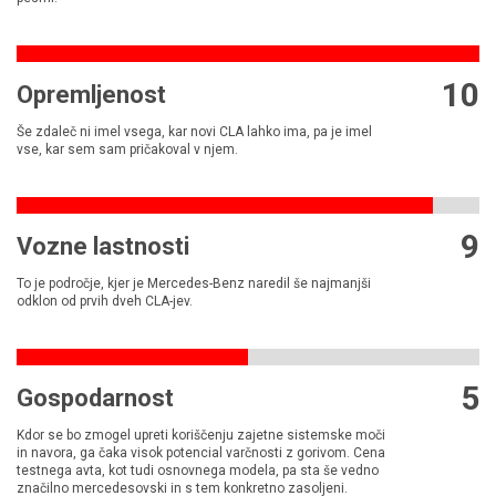
10
Opremljenost
Še zdaleč ni imel vsega, kar novi CLA lahko ima, pa je imel
vse, kar sem sam pričakoval v njem.
9
Vozne lastnosti
To je področje, kjer je Mercedes-Benz naredil še najmanjši
odklon od prvih dveh CLA-jev.
5
Gospodarnost
Kdor se bo zmogel upreti koriščenju zajetne sistemske moči
in navora, ga čaka visok potencial varčnosti z gorivom. Cena
testnega avta, kot tudi osnovnega modela, pa sta še vedno
značilno mercedesovski in s tem konkretno zasoljeni.