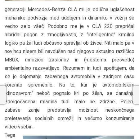
generaciji Mercedes-Benza CLA mi je odlična uglašenost
mehanike podvozja med udobjem in dinamiko v vožnji še
vedno zelo všeč. Podobno me je v CLA 220 prepričal
hibridni pogon z zmogljivostjo, z “inteligentno” krmilno
logiko pa žal tudi občasno spravljal ob živce. Niti malo pa v
novincu nisem bil navdušen nad njegovo aktualno različico
MBUX, množico zaslonov in (mestoma presvetlo)
ambientalno razsvetljavo. Razumem in tudi spoštujem, da
se je dojemanje zabavnega avtomobila v zadnjem času
korenito spremenilo. Na to, kar je avtomobilskim
“dinozavrom” nekoč pognalo kri po žilah, se današnja
zdolgočasena mladina tudi malo ne zdrzne. Pojem
zabave zanje predstavlja možnost neskončnega
preletavanja socialnih omrežij in večurno konzumiranje
video vsebin.
Tega