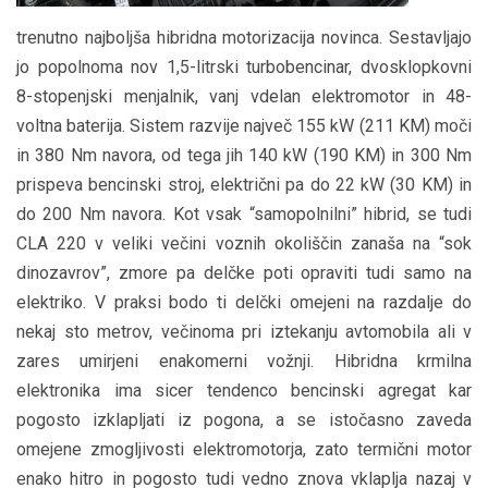
trenutno najboljša hibridna motorizacija novinca. Sestavljajo
jo popolnoma nov 1,5-litrski turbobencinar, dvosklopkovni
8-stopenjski menjalnik, vanj vdelan elektromotor in 48-
voltna baterija. Sistem razvije največ 155 kW (211 KM) moči
in 380 Nm navora, od tega jih 140 kW (190 KM) in 300 Nm
prispeva bencinski stroj, električni pa do 22 kW (30 KM) in
do 200 Nm navora. Kot vsak “samopolnilni” hibrid, se tudi
CLA 220 v veliki večini voznih okoliščin zanaša na “sok
dinozavrov”, zmore pa delčke poti opraviti tudi samo na
elektriko. V praksi bodo ti delčki omejeni na razdalje do
nekaj sto metrov, večinoma pri iztekanju avtomobila ali v
zares umirjeni enakomerni vožnji. Hibridna krmilna
elektronika ima sicer tendenco bencinski agregat kar
pogosto izklapljati iz pogona, a se istočasno zaveda
omejene zmogljivosti elektromotorja, zato termični motor
enako hitro in pogosto tudi vedno znova vklaplja nazaj v