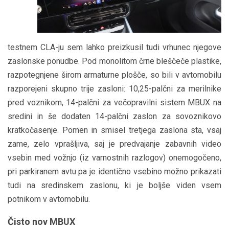
testnem CLA-ju sem lahko preizkusil tudi vrhunec njegove
zaslonske ponudbe. Pod monolitom črne bleščeče plastike,
razpotegnjene širom armaturne plošče, so bili v avtomobilu
razporejeni skupno trije zasloni: 10,25-palčni za merilnike
pred voznikom, 14-palčni za večopravilni sistem MBUX na
sredini in še dodaten 14-palčni zaslon za sovoznikovo
kratkočasenje. Pomen in smisel tretjega zaslona sta, vsaj
zame, zelo vprašljiva, saj je predvajanje zabavnih video
vsebin med vožnjo (iz varnostnih razlogov) onemogočeno,
pri parkiranem avtu pa je identično vsebino možno prikazati
tudi na sredinskem zaslonu, ki je boljše viden vsem
potnikom v avtomobilu.
Čisto nov MBUX