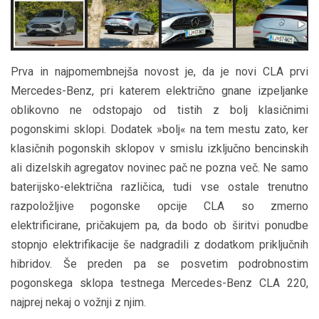
Prva in najpomembnejša novost je, da je novi CLA prvi
Mercedes-Benz, pri katerem električno gnane izpeljanke
oblikovno ne odstopajo od tistih z bolj klasičnimi
pogonskimi sklopi. Dodatek »bolj« na tem mestu zato, ker
klasičnih pogonskih sklopov v smislu izključno bencinskih
ali dizelskih agregatov novinec pač ne pozna več. Ne samo
baterijsko-električna različica, tudi vse ostale trenutno
razpoložljive pogonske opcije CLA so zmerno
elektrificirane, pričakujem pa, da bodo ob širitvi ponudbe
stopnjo elektrifikacije še nadgradili z dodatkom priključnih
hibridov. Še preden pa se posvetim podrobnostim
pogonskega sklopa testnega Mercedes-Benz CLA 220,
najprej nekaj o vožnji z njim.