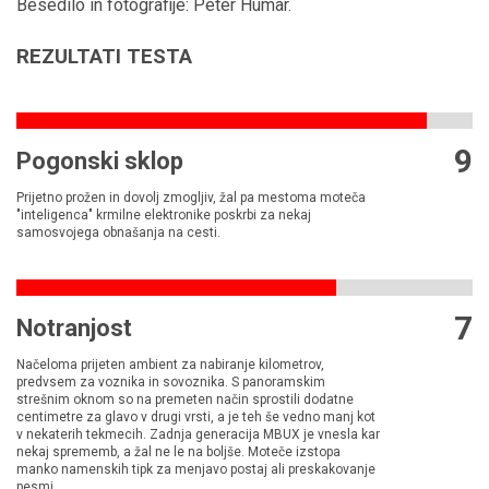
Besedilo in fotografije: Peter Humar.
REZULTATI TESTA
9
Pogonski sklop
Prijetno prožen in dovolj zmogljiv, žal pa mestoma moteča
"inteligenca" krmilne elektronike poskrbi za nekaj
samosvojega obnašanja na cesti.
7
Notranjost
Načeloma prijeten ambient za nabiranje kilometrov,
predvsem za voznika in sovoznika. S panoramskim
strešnim oknom so na premeten način sprostili dodatne
centimetre za glavo v drugi vrsti, a je teh še vedno manj kot
v nekaterih tekmecih. Zadnja generacija MBUX je vnesla kar
nekaj sprememb, a žal ne le na boljše. Moteče izstopa
manko namenskih tipk za menjavo postaj ali preskakovanje
pesmi.