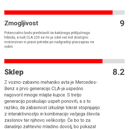
9
Zmogljivost
Potencialno bodo predstavili še kakšnega priključnega
hibrida, a tudi CLA 220 se mi je zdel več kot dostojno
motoriziran in prave potrebe po nadgradnji pravzaprav ne
vidim.
8.2
Sklep
Z vozno-zabavno mehaniko avta je Mercedes-
Benz s prvo generacijo CLA-ja uspešno
nagovoril mnoge mlajše kupce. S tretjo
generacijo poskušajo uspeh ponoviti, a s to
razliko, da zabavnost izkušnje tokrat stopnjujejo
z interaktivnostjo in kombinacijo večjega števila
zaslonov ter njihovo velikostjo. Če bo to za
današnjo zahtevno mladino dovolj, bo pokazal