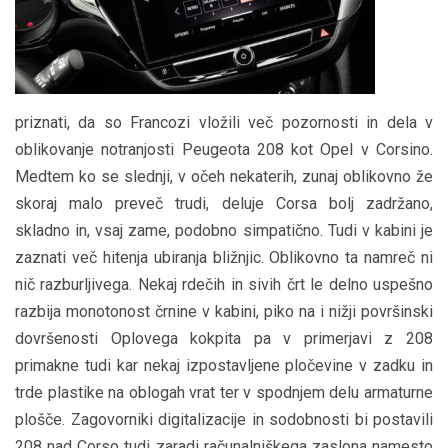
priznati, da so Francozi vložili več pozornosti in dela v
oblikovanje notranjosti Peugeota 208 kot Opel v Corsino.
Medtem ko se slednji, v očeh nekaterih, zunaj oblikovno že
skoraj malo preveč trudi, deluje Corsa bolj zadržano,
skladno in, vsaj zame, podobno simpatično. Tudi v kabini je
zaznati več hitenja ubiranja bližnjic. Oblikovno ta namreč ni
nič razburljivega. Nekaj rdečih in sivih črt le delno uspešno
razbija monotonost črnine v kabini, piko na i nižji površinski
dovršenosti Oplovega kokpita pa v primerjavi z 208
primakne tudi kar nekaj izpostavljene pločevine v zadku in
trde plastike na oblogah vrat ter v spodnjem delu armaturne
plošče. Zagovorniki digitalizacije in sodobnosti bi postavili
208 nad Corso tudi zaradi računalniškega zaslona namesto