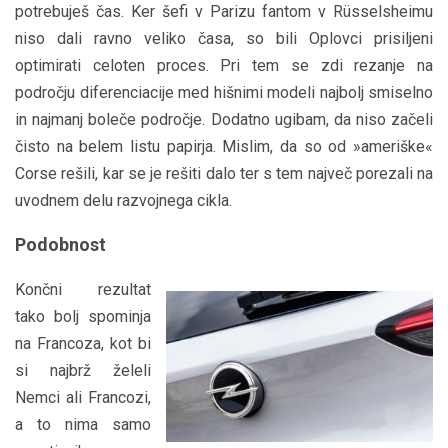
potrebuješ čas. Ker šefi v Parizu fantom v R
ü
sselsheimu
niso dali ravno veliko časa, so bili Oplovci prisiljeni
optimirati celoten proces. Pri tem se zdi rezanje na
področju diferenciacije med hišnimi modeli najbolj smiselno
in najmanj boleče področje. Dodatno ugibam, da niso začeli
čisto na belem listu papirja. Mislim, da so od »ameriške«
Corse rešili, kar se je rešiti dalo ter s tem največ porezali na
uvodnem delu razvojnega cikla.
Podobnost
Končni rezultat
tako bolj spominja
na Francoza, kot bi
si najbrž želeli
Nemci ali Francozi,
a to nima samo