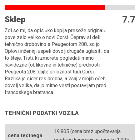
7.7
Sklep
Zdi se mi, da opis »ko kopija preseže original«
pove zelo veliko o novi Corsi. Čeprav si deli
tehnično drobovino s Peugeotom 208, so jo
Oplovi inženirji uspeli dovolj drugače uglasiti, da
to šteje. Tisti, ki zmorete pogledati mimo
navidezne (oblikovne in tehnične) prednosti
Peugeota 208, dajte priložnost tudi Corsi.
Razlika je sicer res drobna, a vsaj v mojih očeh
dovolj velika, da jo mirne vesti postavljam pred
francoskega bratranca.
TEHNIČNI PODATKI VOZILA
19.805 (cena brez upoštevanja
cena testnega
prodajne kampanje v znesku 1.995