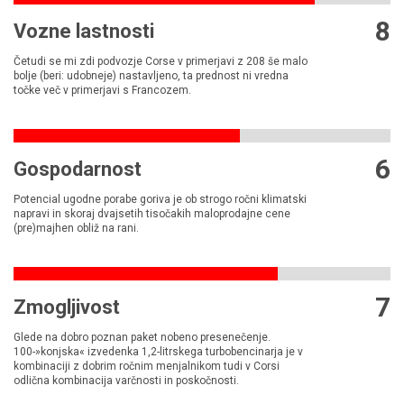
8
Vozne lastnosti
Četudi se mi zdi podvozje Corse v primerjavi z 208 še malo
bolje (beri: udobneje) nastavljeno, ta prednost ni vredna
točke več v primerjavi s Francozem.
6
Gospodarnost
Potencial ugodne porabe goriva je ob strogo ročni klimatski
napravi in skoraj dvajsetih tisočakih maloprodajne cene
(pre)majhen obliž na rani.
7
Zmogljivost
Glede na dobro poznan paket nobeno presenečenje.
100-»konjska« izvedenka 1,2-litrskega turbobencinarja je v
kombinaciji z dobrim ročnim menjalnikom tudi v Corsi
odlična kombinacija varčnosti in poskočnosti.