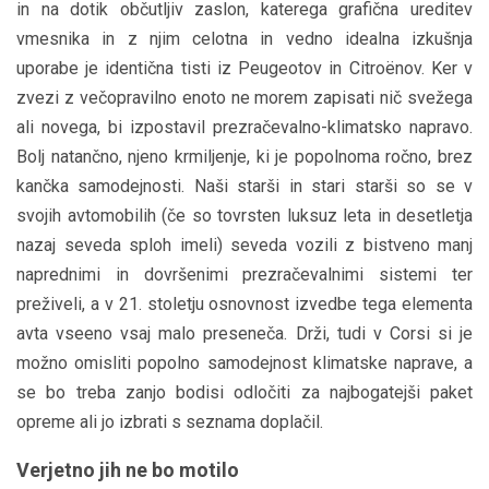
in na dotik občutljiv zaslon, katerega grafična ureditev
vmesnika in z njim celotna in vedno idealna izkušnja
uporabe je identična tisti iz Peugeotov in Citroënov. Ker v
zvezi z večopravilno enoto ne morem zapisati nič svežega
ali novega, bi izpostavil prezračevalno-klimatsko napravo.
Bolj natančno, njeno krmiljenje, ki je popolnoma ročno, brez
kančka samodejnosti. Naši starši in stari starši so se v
svojih avtomobilih (če so tovrsten luksuz leta in desetletja
nazaj seveda sploh imeli) seveda vozili z bistveno manj
naprednimi in dovršenimi prezračevalnimi sistemi ter
preživeli, a v 21. stoletju osnovnost izvedbe tega elementa
avta vseeno vsaj malo preseneča. Drži, tudi v Corsi si je
možno omisliti popolno samodejnost klimatske naprave, a
se bo treba zanjo bodisi odločiti za najbogatejši paket
opreme ali jo izbrati s seznama doplačil.
Verjetno jih ne bo motilo