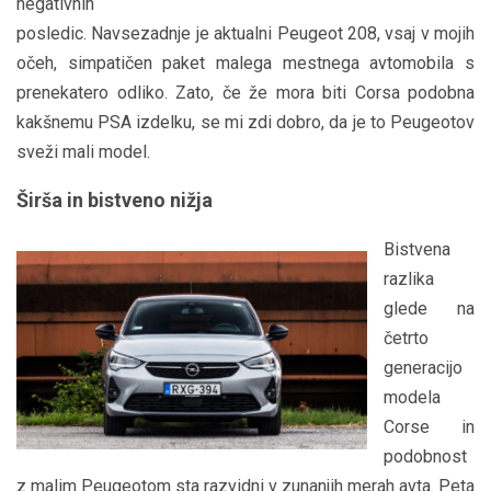
negativnih
posledic. Navsezadnje je aktualni Peugeot 208, vsaj v mojih
očeh, simpatičen paket malega mestnega avtomobila s
prenekatero odliko. Zato, če že mora biti Corsa podobna
kakšnemu PSA izdelku, se mi zdi dobro, da je to Peugeotov
sveži mali model.
Širša in bistveno nižja
Bistvena
razlika
glede na
četrto
generacijo
modela
Corse in
podobnost
z malim Peugeotom sta razvidni v zunanjih merah avta. Peta