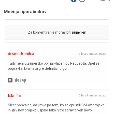
2.538
razdalja (mm)
Mnenja uporabnikov
menjalnik/pogon
6-stopenjski ročni/spredaj
največja hitrost
Za komentiranje moraš biti
prijavljen
188
(km/h)
največja moč
desmodromica
5 leta 9 meseci nazaj
(kW/KM pri
74 (101) pri 5.500
vrt/min)
Tudi meni dizajnersko bolj privlačen od Peugeota. Opel se
popravlja, kvaliteta gre definitivno gor.
največji navor
205 pri 1.750
(Nm pri vrt/min)
0
|
namestitev
IcEm4n
spredaj prečno
5 leta 9 meseci nazaj
motorja
Sicer pohvalno, da jim je po tem, ko so opustili GM-ov projekt
in šli v nov projekt, uspelo tako hitro spraviti ven novo
napake med