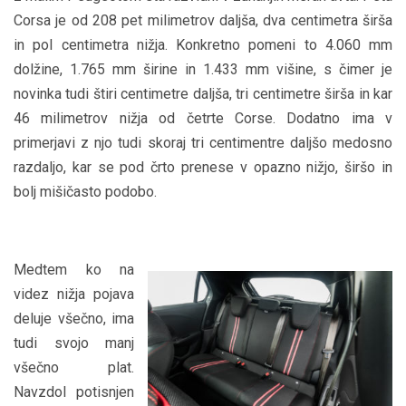
Corsa je od 208 pet milimetrov daljša, dva centimetra širša
in pol centimetra nižja. Konkretno pomeni to 4.060 mm
dolžine, 1.765 mm širine in 1.433 mm višine, s čimer je
novinka tudi štiri centimetre daljša, tri centimetre širša in kar
46 milimetrov nižja od četrte Corse. Dodatno ima v
primerjavi z njo tudi skoraj tri centimentre daljšo medosno
razdaljo, kar se pod črto prenese v opazno nižjo, širšo in
bolj mišičasto podobo.
Medtem ko na
videz nižja pojava
deluje všečno, ima
tudi svojo manj
všečno plat.
Navzdol potisnjen