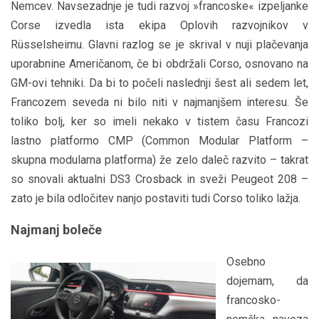
Nemcev. Navsezadnje je tudi razvoj »francoske« izpeljanke
Corse izvedla ista ekipa Oplovih razvojnikov v
R
ü
sselsheimu. Glavni razlog se je skrival v nuji plačevanja
uporabnine Američanom, če bi obdržali Corso, osnovano na
GM-ovi tehniki. Da bi to počeli naslednji šest ali sedem let,
Francozem seveda ni bilo niti v najmanjšem interesu. Še
toliko bolj, ker so imeli nekako v tistem času Francozi
lastno platformo CMP (Common Modular Platform –
skupna modularna platforma) že zelo daleč razvito – takrat
so snovali aktualni DS3 Crosback in sveži Peugeot 208 –
zato je bila odločitev nanjo postaviti tudi Corso toliko lažja.
Najmanj boleče
Osebno
dojemam, da
francosko-