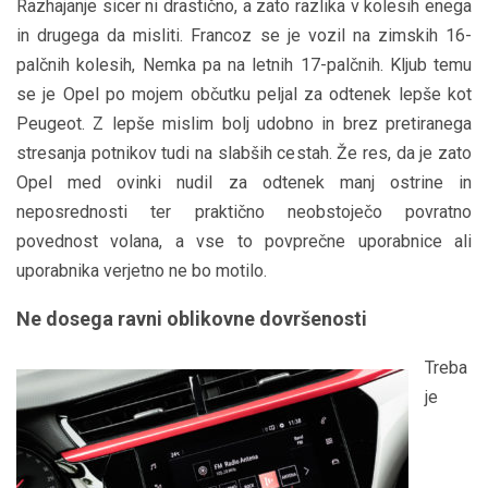
Razhajanje sicer ni drastično, a zato razlika v kolesih enega
in drugega da misliti. Francoz se je vozil na zimskih 16-
palčnih kolesih, Nemka pa na letnih 17-palčnih. Kljub temu
se je Opel po mojem občutku peljal za odtenek lepše kot
Peugeot. Z lepše mislim bolj udobno in brez pretiranega
stresanja potnikov tudi na slabših cestah. Že res, da je zato
Opel med ovinki nudil za odtenek manj ostrine in
neposrednosti ter praktično neobstoječo povratno
povednost volana, a vse to povprečne uporabnice ali
uporabnika verjetno ne bo motilo.
Ne dosega ravni oblikovne dovršenosti
Treba
je