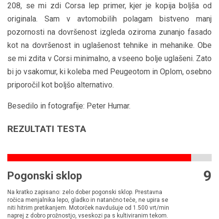
208, se mi zdi Corsa lep primer, kjer je kopija boljša od
originala. Sam v avtomobilih polagam bistveno manj
pozornosti na dovršenost izgleda oziroma zunanjo fasado
kot na dovršenost in uglašenost tehnike in mehanike. Obe
se mi zdita v Corsi minimalno, a vseeno bolje uglašeni. Zato
bi jo vsakomur, ki koleba med Peugeotom in Oplom, osebno
priporočil kot boljšo alternativo.
Besedilo in fotografije: Peter Humar.
REZULTATI TESTA
9
Pogonski sklop
Na kratko zapisano: zelo dober pogonski sklop. Prestavna
ročica menjalnika lepo, gladko in natančno teče, ne upira se
niti hitrim pretikanjem. Motorček navdušuje od 1.500 vrt/min
naprej z dobro prožnostjo, vseskozi pa s kultiviranim tekom.