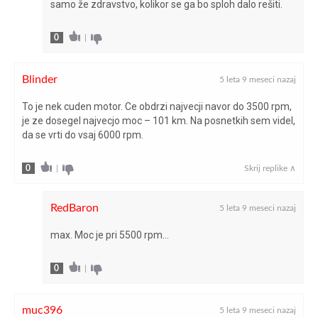
samo že zdravstvo, kolikor se ga bo sploh dalo rešiti.
posode za
44
gorivo (l)
0
|
prostornina
309-1.081
Blinder
prtljažnika (l)
5 leta 9 meseci nazaj
To je nek cuden motor. Ce obdrzi najvecji navor do 3500 rpm,
število
je ze dosegel najvecjo moc – 101 km. Na posnetkih sem videl,
3/12
valjev/ventilov
da se vrti do vsaj 6000 rpm.
vrsta motorja
turbobencinski
0
|
Skrij replike ∧
vrtina × gib (mm)
75,0 × 90,5
RedBaron
5 leta 9 meseci nazaj
zavore
max. Moc je pri 5500 rpm…
kolutni (hlajeni)/kolutni
spredaj/zadaj
0
|
muc396
5 leta 9 meseci nazaj