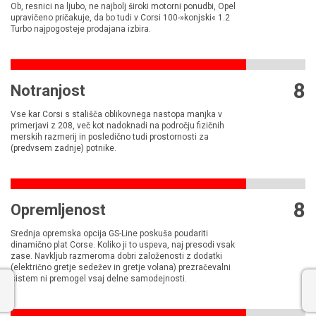
Ob, resnici na ljubo, ne najbolj široki motorni ponudbi, Opel
upravičeno pričakuje, da bo tudi v Corsi 100-»konjski« 1.2
Turbo najpogosteje prodajana izbira.
8
Notranjost
Vse kar Corsi s stališča oblikovnega nastopa manjka v
primerjavi z 208, več kot nadoknadi na področju fizičnih
merskih razmerij in posledično tudi prostornosti za
(predvsem zadnje) potnike.
8
Opremljenost
Srednja opremska opcija GS-Line poskuša poudariti
dinamično plat Corse. Koliko ji to uspeva, naj presodi vsak
zase. Navkljub razmeroma dobri založenosti z dodatki
(električno gretje sedežev in gretje volana) prezračevalni
sistem ni premogel vsaj delne samodejnosti.