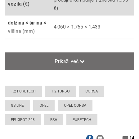
vozila (€)
€)
dolžina × širina ×
4.060 × 1.765 × 1.433
višina (mm)
emisija CO2
98
(g/km)
Prikaži več
gibna
prostornina
1.199
(cm3)
1.2 PURETECH
1.2 TURBO
CORSA
kompresija (1:)
11,0
GS LINE
OPEL
OPEL CORSA
masa praznega
1.090
PEUGEOT 208
PSA
PURETECH
vozila (kg)
medosna
14