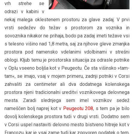
vrh strehe se
odrazi v kabini v
nekaj malega oklestenem prostoru za glave zadaj. V prvi
vrsti sedežev do težav s prostorom za voznika in
sovoznika nikakor ne prihaja, bodo pa zadaj imeti težave vsi
s telesno višino nad 1,8 metra, saj za njihove gleve zmanjka
prostora pod namensko vdelanimi vdolbinami v strešni
oblogi. Kljub temu je prostorska situacija za odrasle potnike
v Oplu vseeno boljša kot v Peugeotu. Če sta višinsko »tam-
tam«, se imajo, vsaj v mojem primeru, zadnji potniki v Corsi
zahvaliti za centimeter ali dva dodatnega kolenskega
prostora njeni tradicionalni ureditvi voznikovega delovnega
mesta. Zaradi slednjega sem imel voznikov sedež
nameščen bolj naprej kot v
Peugeotu 208
, s tem pa je bilo
dovolj kolenskega prostora tudi v drugi vrsti. Dodatno sem
v Corsi uspel nastaviti delovno mesto bistveno hitreje kot v
Francozu, kar je vsaj zame tudi kar zgovoren podatek o tem,