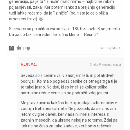
brez napak
generacijo, pa je ta “iz ničle” malo mimo – najbrž ne rabim
testom
pojasnjevati, zakaj. Ker potem lahko za prejšnjo generacijo
tudi lahko rečemo, da je “iz ničle” (bo, tista je celo bližja
osnovna cena
omenjeni frazi). 🙂
15.990
vozila (€)
S cenami so pa očitno vsi podivjali. 18k € za avto B segmenta.
Da pa ob taki ceni vidim še ročno klimo….. Resno?
pnevmatike
205/45 R 17
0
|
Skrij replike ∧
poraba goriva na
3,8/9,1/6,1
testu (l/100 km)
RUNAČ
5 leta 9 meseci nazaj
poraba goriva
Seveda so s cenimi vsi v zadnjem letu in pol ali dveh
podivjali. Ko malo pogledaš cenike celotnega trga ti je
po ECE (l/100
5,3/3,7/4,3
to takoj jasno. No tisti, ki so imeli še kolikor toliko
km)
normalne redne cene, so pa podražili zdaj jeseni.
Me prav zanima kakšna bo kaj prodaja avtomobilov v
pospešek 0-100
9,9
zadnjih treh mesecih leta. Ne pozabiti, da se z novim
km/h (s)
letom dvigne davek, ker vlada ni imela interesa z
zadnjih mesecih, da ukrene nekaj na to temo. Zdaj pa
prostornina
itak ne bo časa za take zadeve, ker bomo reševali