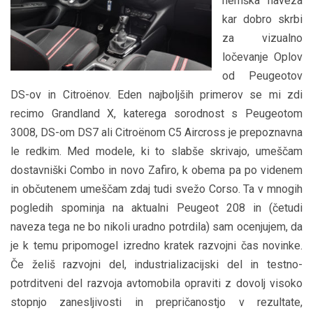
nemška naveza
kar dobro skrbi
za vizualno
ločevanje Oplov
od Peugeotov
DS-ov in Citroënov. Eden najboljših primerov se mi zdi
recimo Grandland X, katerega sorodnost s Peugeotom
3008, DS-om DS7 ali Citroënom C5 Aircross je prepoznavna
le redkim. Med modele, ki to slabše skrivajo, umeščam
dostavniški Combo in novo Zafiro, k obema pa po videnem
in občutenem umeščam zdaj tudi svežo Corso. Ta v mnogih
pogledih spominja na aktualni Peugeot 208 in (četudi
naveza tega ne bo nikoli uradno potrdila) sam ocenjujem, da
je k temu pripomogel izredno kratek razvojni čas novinke.
Če želiš razvojni del, industrializacijski del in testno-
potrditveni del razvoja avtomobila opraviti z dovolj visoko
stopnjo zanesljivosti in prepričanostjo v rezultate,