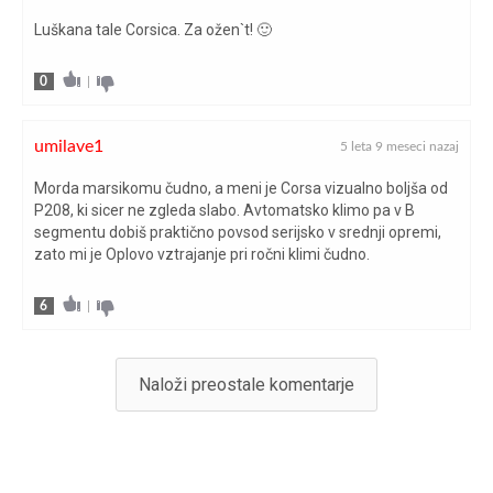
Luškana tale Corsica. Za ožen`t! 🙂
0
|
umilave1
5 leta 9 meseci nazaj
Morda marsikomu čudno, a meni je Corsa vizualno boljša od
P208, ki sicer ne zgleda slabo. Avtomatsko klimo pa v B
segmentu dobiš praktično povsod serijsko v srednji opremi,
zato mi je Oplovo vztrajanje pri ročni klimi čudno.
6
|
Naloži preostale komentarje