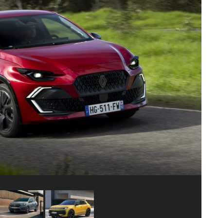
HIBRIDNA TEHNIKA
JERNEJ BOLKA
TEHNIČNA VPRAŠANJA
ROK ČERNJAVSKI
AVTOPLIN
ŽIGA HABJAN