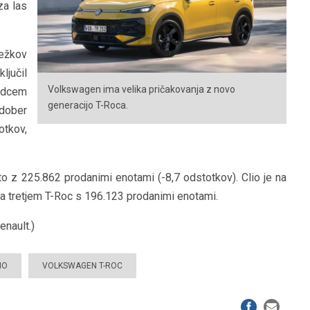
za las
sežkov
ljučil
Volkswagen ima velika pričakovanja z novo
adcem
generacijo T-Roca.
dober
otkov,
 z 225.862 prodanimi enotami (-8,7 odstotkov). Clio je na
a tretjem T-Roc s 196.123 prodanimi enotami.
nault.)
IO
VOLKSWAGEN T-ROC