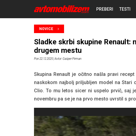
PREBERI
TESTI
NOVICE
NOVICE
Sladke skrbi skupine Renault:
REPORTAŽE
drugem mestu
Pon 22.12.2025
| Avtor: Gašper Pirman
PREDSTAVITVE
Skupina Renault je očitno našla pravi recept
naskokom najbolj priljubljen model na Stari 
Clio. To mu letos sicer ni uspelo prvič, saj je
novembru pa se je na prvo mesto uvrstil s pro