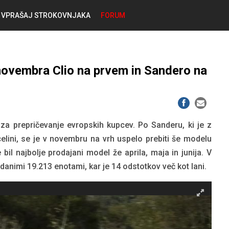
VPRAŠAJ STROKOVNJAKA
FORUM
RABLJENA VOZILA
KOSTJA PRIHODA
 novembra Clio na prvem in Sandero na
GORIVA
SILVAN SIMČIČ
AVTOPLIN
TOMAŽ DEMŠAR
 za prepričevanje evropskih kupcev. Po Sanderu, ki je z
MAZIVA IN OLJA
celini, se je v novembru na vrh uspelo prebiti še modelu
ALEŠ ARNŠEK
 bil najbolje prodajani model že aprila, maja in junija. V
danimi 19.213 enotami, kar je 14 odstotkov več kot lani.
PREDELAVE
ALEKS HUMAR IN FLORJAN RUS
PNEVMATIKE
TIHOMIR KACJAN