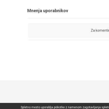
Mnenja uporabnikov
Za komentir
Spletno mesto uporablja piškotke z namenom zagotavljanja spletne 