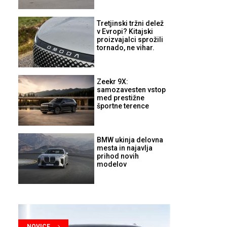
Tretjinski tržni delež
v Evropi? Kitajski
proizvajalci sprožili
tornado, ne vihar.
Zeekr 9X:
samozavesten vstop
med prestižne
športne terence
BMW ukinja delovna
mesta in najavlja
prihod novih
modelov
NOVICE