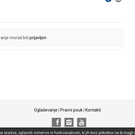
anje moraš biti
prijavljen
Oglaševanje
|
Pravni pouk
|
Kontakti
storitve, oglasnih sistemov in funkcionalnosti, ki jih brez piškotkov ne bi mogli 