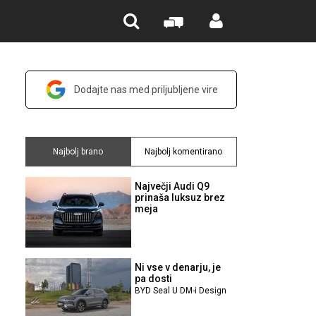
Dodajte nas med priljubljene vire
Najbolj brano
Najbolj komentirano
Največji Audi Q9
prinaša luksuz brez
meja
Ni vse v denarju, je
pa dosti
BYD Seal U DM-i Design