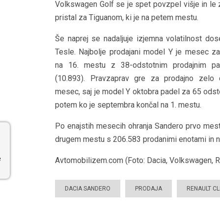
Volkswagen Golf se je spet povzpel višje in le 
pristal za Tiguanom, ki je na petem mestu.
Še naprej se nadaljuje izjemna volatilnost do
Tesle. Najbolje prodajani model Y je mesec zak
na 16. mestu z 38-odstotnim prodajnim p
(10.893). Pravzaprav gre za prodajno zelo 
mesec, saj je model Y oktobra padel za 65 odst
potem ko je septembra končal na 1. mestu.
Po enajstih mesecih ohranja Sandero prvo mesto
drugem mestu s 206.583 prodanimi enotami in n
e
Avtomobilizem.com (Foto: Dacia, Volkswagen, Re
DACIA SANDERO
PRODAJA
RENAULT CL