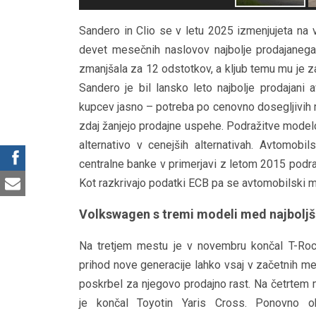
Sandero in Clio se v letu 2025 izmenjujeta na v
devet mesečnih naslovov najbolje prodajaneg
zmanjšala za 12 odstotkov, a kljub temu mu je z
Sandero je bil lansko leto najbolje prodajani 
kupcev jasno – potreba po cenovno dosegljivih mo
zdaj žanjejo prodajne uspehe. Podražitve modelo
alternativo v cenejših alternativah. Avtomob
centralne banke v primerjavi z letom 2015 podra
Kot razkrivajo podatki ECB pa se avtomobilski mod
Volkswagen s tremi modeli med najboljš
Na tretjem mestu je v novembru končal T-Roc
prihod nove generacije lahko vsaj v začetnih m
poskrbel za njegovo prodajno rast. Na četrtem
je končal Toyotin Yaris Cross. Ponovno ob