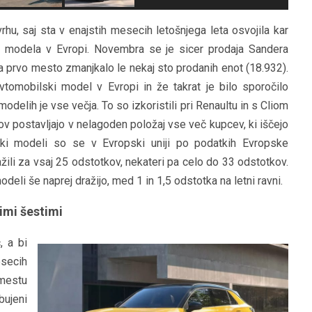
rhu, saj sta v enajstih mesecih letošnjega leta osvojila kar
a modela v Evropi. Novembra se je sicer prodaja Sandera
a prvo mesto zmanjkalo le nekaj sto prodanih enot (18.932).
avtomobilski model v Evropi in že takrat je bilo sporočilo
delih je vse večja. To so izkoristili pri Renaultu in s Cliom
v postavljajo v nelagoden položaj vse več kupcev, ki iščejo
ilski modeli so se v Evropski uniji po podatkih Evropske
žili za vsaj 25 odstotkov, nekateri pa celo do 33 odstotkov.
eli še naprej dražijo, med 1 in 1,5 odstotka na letni ravni.
imi šestimi
, a bi
esecih
 mestu
ujeni