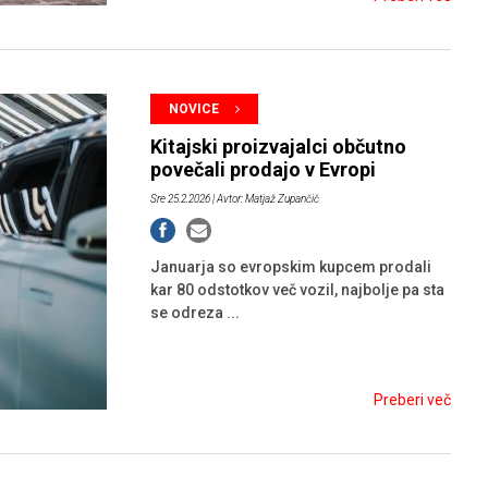
NOVICE
Kitajski proizvajalci občutno
povečali prodajo v Evropi
Sre 25.2.2026
| Avtor: Matjaž Zupančič
Januarja so evropskim kupcem prodali
kar 80 odstotkov več vozil, najbolje pa sta
se odreza ...
Preberi več