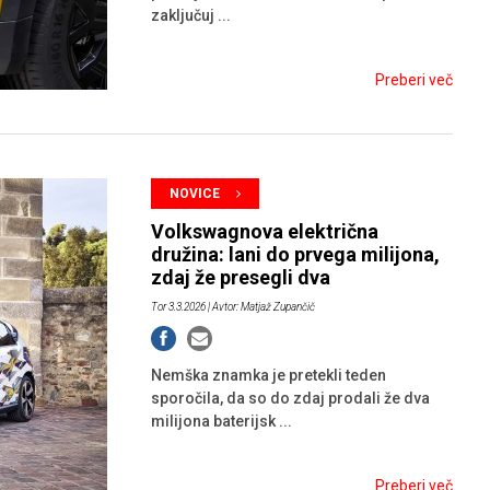
zaključuj ...
Preberi več
NOVICE
Volkswagnova električna
družina: lani do prvega milijona,
zdaj že presegli dva
Tor 3.3.2026
| Avtor: Matjaž Zupančič
Nemška znamka je pretekli teden
sporočila, da so do zdaj prodali že dva
milijona baterijsk ...
Preberi več