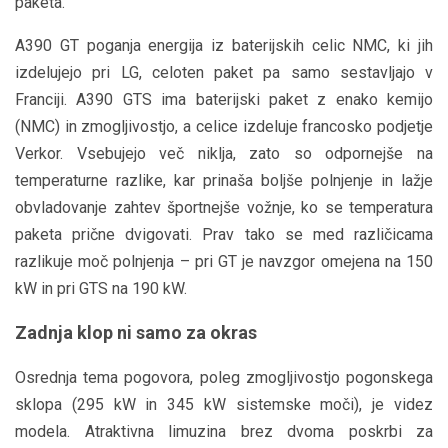
paketa.
A390 GT poganja energija iz baterijskih celic NMC, ki jih
izdelujejo pri LG, celoten paket pa samo sestavljajo v
Franciji. A390 GTS ima baterijski paket z enako kemijo
(NMC) in zmogljivostjo, a celice izdeluje francosko podjetje
Verkor. Vsebujejo več niklja, zato so odpornejše na
temperaturne razlike, kar prinaša boljše polnjenje in lažje
obvladovanje zahtev športnejše vožnje, ko se temperatura
paketa prične dvigovati. Prav tako se med različicama
razlikuje moč polnjenja – pri GT je navzgor omejena na 150
kW in pri GTS na 190 kW.
Zadnja klop ni samo za okras
Osrednja tema pogovora, poleg zmogljivostjo pogonskega
sklopa (295 kW in 345 kW sistemske moči), je videz
modela. Atraktivna limuzina brez dvoma poskrbi za