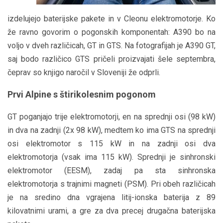
izdelujejo baterijske pakete in v Cleonu elektromotorje. Ko
že ravno govorim o pogonskih komponentah: A390 bo na
voljo v dveh različicah, GT in GTS. Na fotografijah je A390 GT,
saj bodo različico GTS pričeli proizvajati šele septembra,
čeprav so knjigo naročil v Sloveniji že odprli.
Prvi Alpine s štirikolesnim pogonom
GT poganjajo trije elektromotorji, en na sprednji osi (98 kW)
in dva na zadnji (2x 98 kW), medtem ko ima GTS na sprednji
osi elektromotor s 115 kW in na zadnji osi dva
elektromotorja (vsak ima 115 kW). Sprednji je sinhronski
elektromotor (EESM), zadaj pa sta sinhronska
elektromotorja s trajnimi magneti (PSM). Pri obeh različicah
je na sredino dna vgrajena litij-ionska baterija z 89
kilovatnimi urami, a gre za dva precej drugačna baterijska