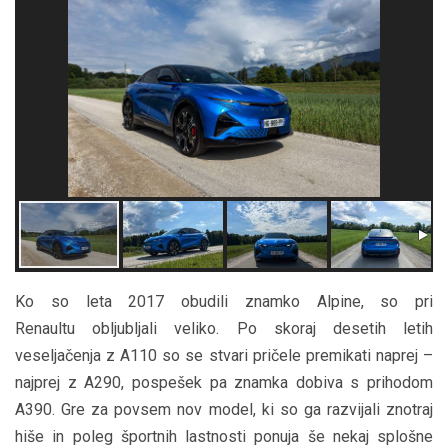
Ko so leta 2017 obudili znamko Alpine, so pri
Renaultu obljubljali veliko. Po skoraj desetih letih
veseljačenja z A110 so se stvari pričele premikati naprej –
najprej z A290, pospešek pa znamka dobiva s prihodom
A390. Gre za povsem nov model, ki so ga razvijali znotraj
hiše in poleg športnih lastnosti ponuja še nekaj splošne