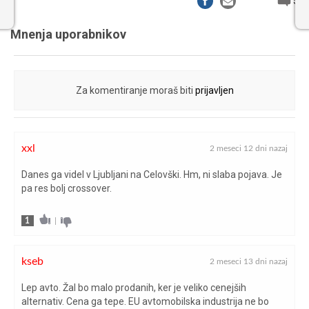
5
Mnenja uporabnikov
Za komentiranje moraš biti
prijavljen
xxl
2 meseci 12 dni nazaj
Danes ga videl v Ljubljani na Celovški. Hm, ni slaba pojava. Je
pa res bolj crossover.
1
|
kseb
2 meseci 13 dni nazaj
Lep avto. Žal bo malo prodanih, ker je veliko cenejših
alternativ. Cena ga tepe. EU avtomobilska industrija ne bo