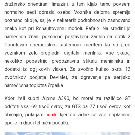
družinsko orientirani limuzini, a tam kljub temu povsem
normalno sedi odrasla oseba. Voznika deloma spremlja
poznano okolje, saj je v nekaterih podrobnostih zasnovano
enako kot pri Renaultovemu modelu Rafale. Na sredini je
nameščen znani pokončno postavljeni zaslon na dotik z
Googlovim operacijskim sistemom, medtem ko so pred
voznikom zelo pregledni digitalni merilniki. Vse skupaj
nekoliko popestrijo prepoznavna stikala menjalnika in
dodatki iz ogljikovih vlaken. Za zvočno kuliso skrbi 12
zvočnikov podjetja Devialet, za ogrevanje pa serijsko
nameščena toplotna črpalka.
Kdor želi kupiti Alpine A390, bo moral za različico GT
odšteti vsaj 69 tisoč evrov, za GTS pa 77 tisoč evrov. Kot
običajno, prilagam
cenik
, kjer so vidne še vse doplačilne
opcije in drugi tehnični podatki.