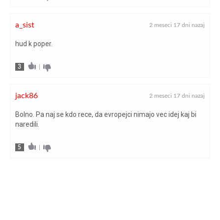
a_sist
2 meseci 17 dni nazaj
hud k poper.
3
|
jack86
2 meseci 17 dni nazaj
Bolno. Pa naj se kdo rece, da evropejci nimajo vec idej kaj bi
naredili.
5
|