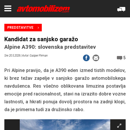
PREDSTAVITVE
Kandidat za sanjsko garažo
Alpine A390: slovenska predstavitev
Sre 20.5.2026
| Avtor: Gašper Pirman
5
Pri Alpine pravijo, da je A390 eden izmed tistih modelov,
ki brez težav zapelje v sanjsko garažo avtomobilskega
navdušenca. Res všečno oblikovana limuzina postavlja
emocije pred racionalnost, stavi na izrazito dobre vozne
lastnosti, a hkrati ponuja dovolj prostora na zadnji klopi,
da je primerna tudi za družinsko rabo.