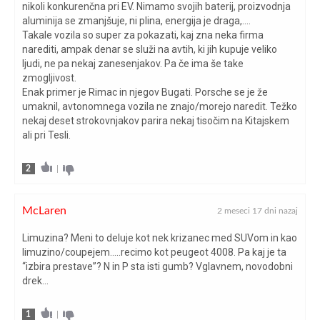
nikoli konkurenčna pri EV. Nimamo svojih baterij, proizvodnja
aluminija se zmanjšuje, ni plina, energija je draga,….
Takale vozila so super za pokazati, kaj zna neka firma
narediti, ampak denar se služi na avtih, ki jih kupuje veliko
ljudi, ne pa nekaj zanesenjakov. Pa če ima še take
zmogljivost.
Enak primer je Rimac in njegov Bugati. Porsche se je že
umaknil, avtonomnega vozila ne znajo/morejo naredit. Težko
nekaj deset strokovnjakov parira nekaj tisočim na Kitajskem
ali pri Tesli.
2
|
McLaren
2 meseci 17 dni nazaj
Limuzina? Meni to deluje kot nek krizanec med SUVom in kao
limuzino/coupejem…..recimo kot peugeot 4008. Pa kaj je ta
“izbira prestave”? N in P sta isti gumb? Vglavnem, novodobni
drek…
1
|