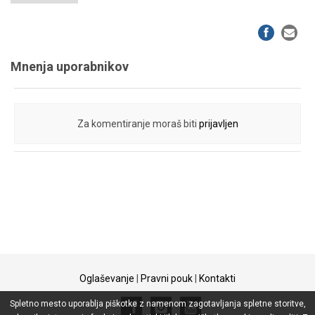
Mnenja uporabnikov
Za komentiranje moraš biti
prijavljen
Oglaševanje
|
Pravni pouk
|
Kontakti
Spletno mesto uporablja piškotke z namenom zagotavljanja spletne storitve,