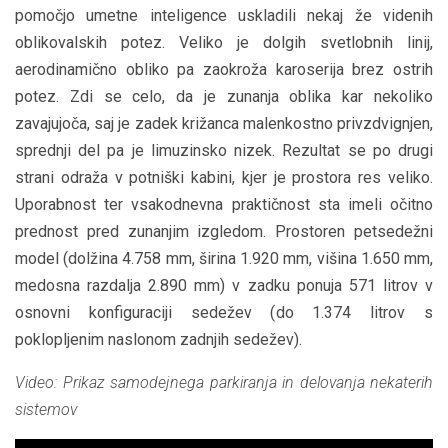
pomočjo umetne inteligence uskladili nekaj že videnih
oblikovalskih potez. Veliko je dolgih svetlobnih linij,
aerodinamično obliko pa zaokroža karoserija brez ostrih
potez. Zdi se celo, da je zunanja oblika kar nekoliko
zavajujoča, saj je zadek križanca malenkostno privzdvignjen,
sprednji del pa je limuzinsko nizek. Rezultat se po drugi
strani odraža v potniški kabini, kjer je prostora res veliko.
Uporabnost ter vsakodnevna praktičnost sta imeli očitno
prednost pred zunanjim izgledom. Prostoren petsedežni
model (dolžina 4.758 mm, širina 1.920 mm, višina 1.650 mm,
medosna razdalja 2.890 mm) v zadku ponuja 571 litrov v
osnovni konfiguraciji sedežev (do 1.374 litrov s
poklopljenim naslonom zadnjih sedežev).
Video: Prikaz samodejnega parkiranja in delovanja nekaterih
sistemov