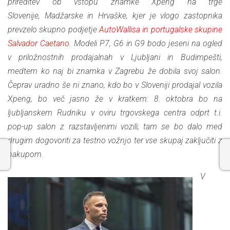
prireditev ob vstopu znamke Xpeng na trge
Slovenije, Madžarske in Hrvaške, kjer je vlogo zastopnika
prevzelo skupno podjetje
AutoWallisa in portugalske skupine
Salvador Caetano
. Modeli P7, G6 in G9 bodo jeseni na ogled
v priložnostnih prodajalnah v Ljubljani in Budimpešti,
medtem ko naj bi znamka v Zagrebu že dobila svoj salon.
Čeprav uradno še ni znano, kdo bo v Sloveniji prodajal vozila
Xpeng, bo več jasno že v kratkem: 8. oktobra bo na
ljubljanskem Rudniku v oviru trgovskega centra odprt t.i.
pop-up salon z razstavljenimi vozili; tam se bo dalo med
drugim dogovoriti za testno vožnjo ter vse skupaj zaključiti z
nakupom.
V