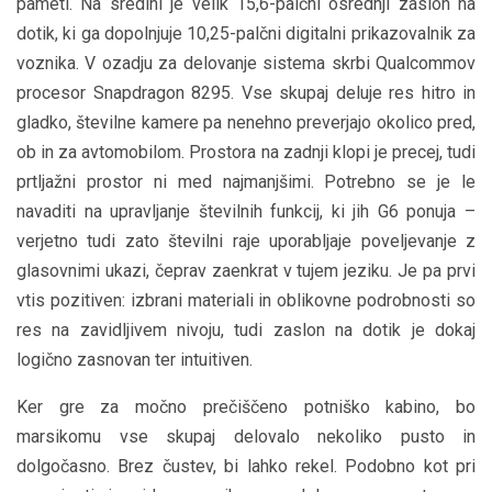
pameti. Na sredini je velik 15,6-palčni osrednji zaslon na
dotik, ki ga dopolnjuje 10,25-palčni digitalni prikazovalnik za
voznika. V ozadju za delovanje sistema skrbi Qualcommov
procesor Snapdragon 8295. Vse skupaj deluje res hitro in
gladko, številne kamere pa nenehno preverjajo okolico pred,
ob in za avtomobilom. Prostora na zadnji klopi je precej, tudi
prtljažni prostor ni med najmanjšimi. Potrebno se je le
navaditi na upravljanje številnih funkcij, ki jih G6 ponuja –
verjetno tudi zato številni raje uporabljaje poveljevanje z
glasovnimi ukazi, čeprav zaenkrat v tujem jeziku. Je pa prvi
vtis pozitiven: izbrani materiali in oblikovne podrobnosti so
res na zavidljivem nivoju, tudi zaslon na dotik je dokaj
logično zasnovan ter intuitiven.
Ker gre za močno prečiščeno potniško kabino, bo
marsikomu vse skupaj delovalo nekoliko pusto in
dolgočasno. Brez čustev, bi lahko rekel. Podobno kot pri