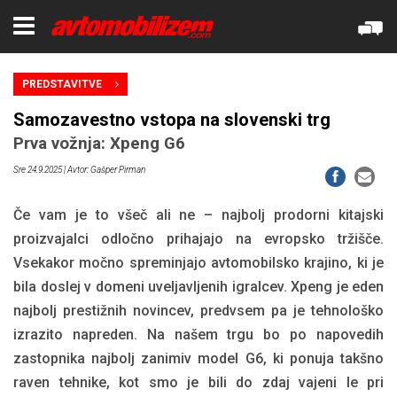
PREDSTAVITVE
Samozavestno vstopa na slovenski trg
Prva vožnja: Xpeng G6
Sre 24.9.2025
| Avtor: Gašper Pirman
Če vam je to všeč ali ne – najbolj prodorni kitajski
proizvajalci odločno prihajajo na evropsko tržišče.
Vsekakor močno spreminjajo avtomobilsko krajino, ki je
bila doslej v domeni uveljavljenih igralcev. Xpeng je eden
najbolj prestižnih novincev, predvsem pa je tehnološko
izrazito napreden. Na našem trgu bo po napovedih
zastopnika najbolj zanimiv model G6, ki ponuja takšno
raven tehnike, kot smo je bili do zdaj vajeni le pri