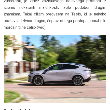
zunanjosti, je videz voznikovega delovnega prostora, z
izjemo nekaterih malenkosti, zelo podoben drugim
znamkam. Tukaj ciljam predvsem na Teslo, ki je nekako
postavila letvico drugim, čeprav si tega pristopa uporabniki
morda niti ne želijo (več).