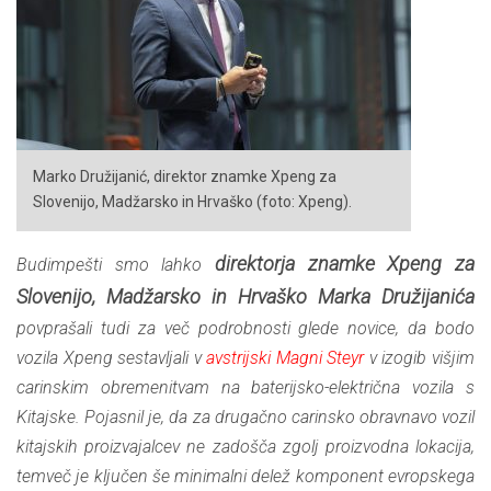
Marko Družijanić, direktor znamke Xpeng za
Slovenijo, Madžarsko in Hrvaško (foto: Xpeng).
direktorja znamke Xpeng za
Budimpešti smo lahko
Slovenijo, Madžarsko in Hrvaško Marka Družijanića
povprašali tudi za več podrobnosti glede novice, da bodo
vozila Xpeng sestavljali v
avstrijski Magni Steyr
v izogib višjim
carinskim obremenitvam na baterijsko-električna vozila s
Kitajske. Pojasnil je, da za drugačno carinsko obravnavo vozil
kitajskih proizvajalcev ne zadošča zgolj proizvodna lokacija,
temveč je ključen še minimalni delež komponent evropskega