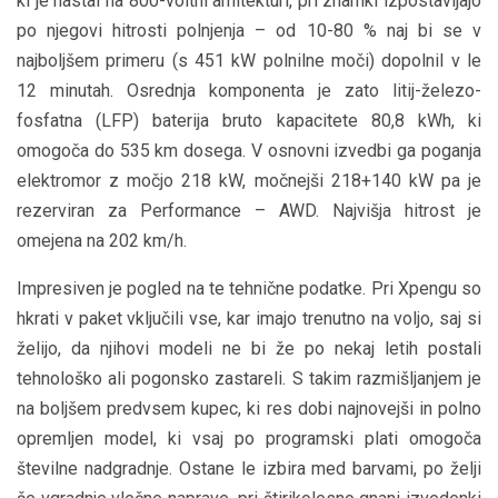
ki je nastal na 800-voltni arhitekturi, pri znamki izpostavljajo
po njegovi hitrosti polnjenja – od 10-80 % naj bi se v
najboljšem primeru (s 451 kW polnilne moči) dopolnil v le
12 minutah. Osrednja komponenta je zato litij-železo-
fosfatna (LFP) baterija bruto kapacitete 80,8 kWh, ki
omogoča do 535 km dosega. V osnovni izvedbi ga poganja
elektromor z močjo 218 kW, močnejši 218+140 kW pa je
rezerviran za Performance – AWD. Najvišja hitrost je
omejena na 202 km/h.
Impresiven je pogled na te tehnične podatke. Pri Xpengu so
hkrati v paket vključili vse, kar imajo trenutno na voljo, saj si
želijo, da njihovi modeli ne bi že po nekaj letih postali
tehnološko ali pogonsko zastareli. S takim razmišljanjem je
na boljšem predvsem kupec, ki res dobi najnovejši in polno
opremljen model, ki vsaj po programski plati omogoča
številne nadgradnje. Ostane le izbira med barvami, po želji