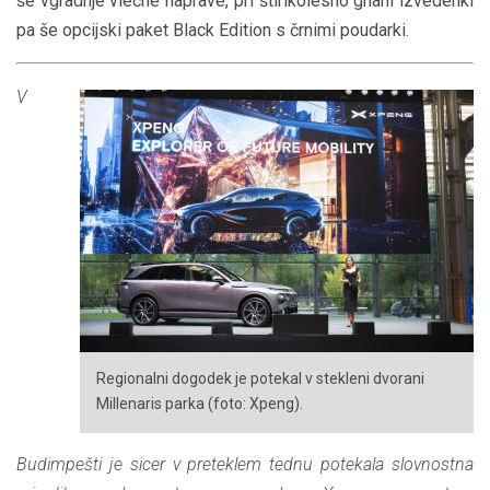
še vgradnje vlečne naprave, pri štirikolesno gnani izvedenki
pa še opcijski paket Black Edition s črnimi poudarki.
V
Regionalni dogodek je potekal v stekleni dvorani
Millenaris parka (foto: Xpeng).
Budimpešti je sicer v preteklem tednu potekala slovnostna