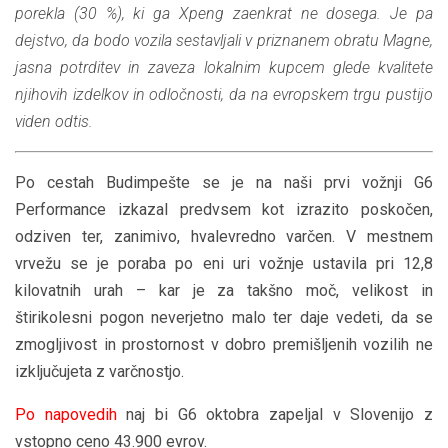
porekla (30 %), ki ga Xpeng zaenkrat ne dosega. Je pa
dejstvo, da bodo vozila sestavljali v priznanem obratu Magne,
jasna potrditev in zaveza lokalnim kupcem glede kvalitete
njihovih izdelkov in odločnosti, da na evropskem trgu pustijo
viden odtis.
Po cestah Budimpešte se je na naši prvi vožnji G6
Performance izkazal predvsem kot izrazito poskočen,
odziven ter, zanimivo, hvalevredno varčen. V mestnem
vrvežu se je poraba po eni uri vožnje ustavila pri 12,8
kilovatnih urah – kar je za takšno moč, velikost in
štirikolesni pogon neverjetno malo ter daje vedeti, da se
zmogljivost in prostornost v dobro premišljenih vozilih ne
izključujeta z varčnostjo.
Po napovedih
naj bi G6 oktobra zapeljal v Slovenijo z
vstopno ceno 43.900 evrov.