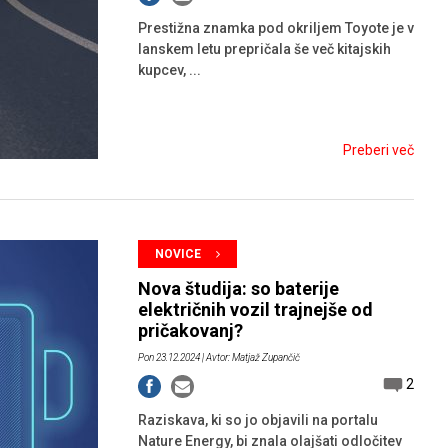
Prestižna znamka pod okriljem Toyote je v
lanskem letu prepričala še več kitajskih
kupcev, ...
Preberi več
NOVICE
Nova študija: so baterije
električnih vozil trajnejše od
pričakovanj?
Pon 23.12.2024
| Avtor: Matjaž Zupančič
2
Raziskava, ki so jo objavili na portalu
Nature Energy, bi znala olajšati odločitev