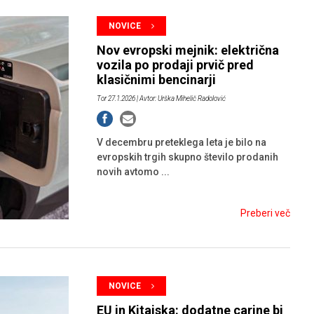
HIBRIDNA TEHNIKA
JERNEJ BOLKA
NOVICE
TEHNIČNA VPRAŠANJA
Nov evropski mejnik: električna
ROK ČERNJAVSKI
vozila po prodaji prvič pred
klasičnimi bencinarji
AVTOPLIN
Tor 27.1.2026
| Avtor: Urška Mihelič Radolović
ŽIGA HABJAN
V decembru preteklega leta je bilo na
evropskih trgih skupno število prodanih
novih avtomo ...
Preberi več
NOVICE
EU in Kitajska: dodatne carine bi