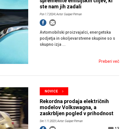
spremenite emisijskih ciljev, ki
ste nam jih zadali
Pon 1.7.2024
| Avtor: Gašper Pirman
Avtomobilski proizvajalci, energetska
podjetja in okoljevarstvene skupine so s
skupno izja ...
Preberi več
NOVICE
Rekordna prodaja električnih
modelov Volkswagna, a
zaskrbljen pogled v prihodnost
Sre 1.11.2023
| Avtor: Gašper Pirman
13