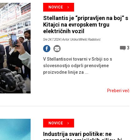
NOVICE
Stellantis je “pripravljen na boj” s
Kitajci na evropskem trgu
električnih vozil
Sre 24.7.2024
| Avtor: Urška Mihelič Radolović
3
V Stellantisovi tovarni v Srbiji so s
slovesnostjo odprli prenovljene
proizvodne linije za ...
Preberi več
NOVICE
Industrija svari politike: ne