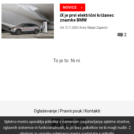
NOVICE
iX je prvi električni križanec
znamke BMW
Čet 12.11.2020
| Avtor: Matjaž Zupančič
2
To je to. Ni ni.
Oglaševanje
|
Pravni pouk
|
Kontakti
Spletno mesto uporablja piškotke z namenom zagotavljanja spletne storitve,
oglasnih sistemov in funkcionalnosti, ki jih brez piškotkov ne bi mogli nuditi. Z
obiskom in uporabo spletnega mesta soglašate s piškotki.