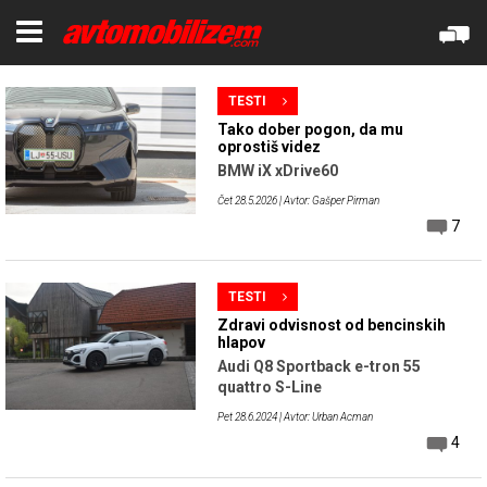
TESTI
Tako dober pogon, da mu
oprostiš videz
BMW iX xDrive60
Čet 28.5.2026
| Avtor: Gašper Pirman
7
TESTI
Zdravi odvisnost od bencinskih
hlapov
Audi Q8 Sportback e-tron 55
quattro S-Line
Pet 28.6.2024
| Avtor: Urban Acman
4