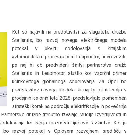
Kot so najavili na predstavitvi za vlagatelje družbe
Stellantis, bo razvoj novega električnega modela
potekal v okviru sodelovanja s kitajskim
avtomobilskim proizvajalcem Leapmotor, novo vozilo
pa naj bi ob predvideni širitvi partnerstva družb
Stellantis in Leapmotor služilo kot vzorčni primer
učinkovitega globalnega sodelovanja. Za Opel bo
predstavitev novega modela, ki naj bi bil na voljo v
prodajnih salonih leta 2028, predstavljalo pomemben
strateški korak na področju elektrifikacije in povečanja
rtnerske družbe trenutno izvajajo študije izvedljivosti in
odelovanja ter iščejo možnosti njegove razširitve. Kot je
, bo razvoj potekal v Oplovem razvojnem središču v