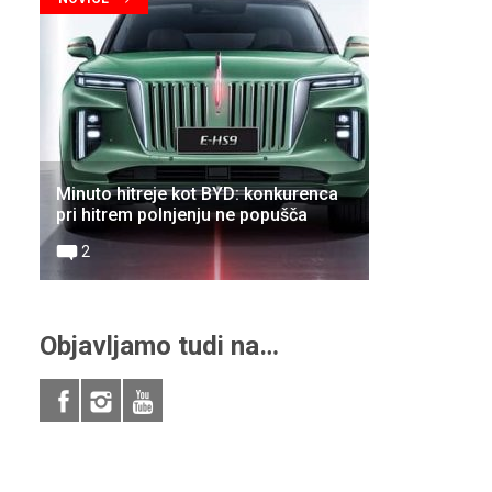
Minuto hitreje kot BYD: konkurenca
pri hitrem polnjenju ne popušča
2
Objavljamo tudi na…