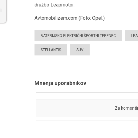
družbo Leapmotor.
i
Avtomobilizem.com (Foto: Opel.)
BATERIJSKO-ELEKTRIČNI ŠPORTNI TERENEC
LE
STELLANTIS
SUV
Mnenja uporabnikov
Za komentir