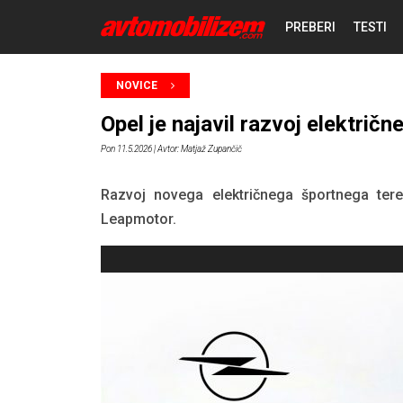
PREBERI
TESTI
NOVICE
NOVICE
Opel je najavil razvoj elektri
REPORTAŽE
Pon 11.5.2026
| Avtor: Matjaž Zupančič
PREDSTAVITVE
Razvoj novega električnega športnega ter
Leapmotor.