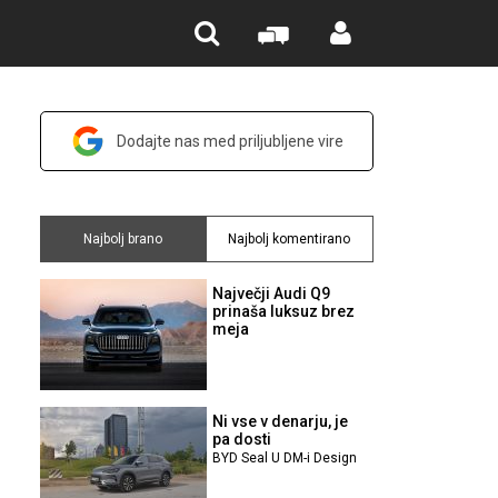
Dodajte nas med priljubljene vire
Najbolj brano
Najbolj komentirano
Največji Audi Q9
prinaša luksuz brez
meja
Ni vse v denarju, je
pa dosti
BYD Seal U DM-i Design