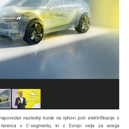
HIBRIDNA TEHNIKA
JERNEJ BOLKA
TEHNIČNA VPRAŠANJA
ROK ČERNJAVSKI
AVTOPLIN
ŽIGA HABJAN
ovedali naslednji korak na njihovi poti elektrifikacije s
ga terenca v C-segmentu, ki v Evropi velja za enega