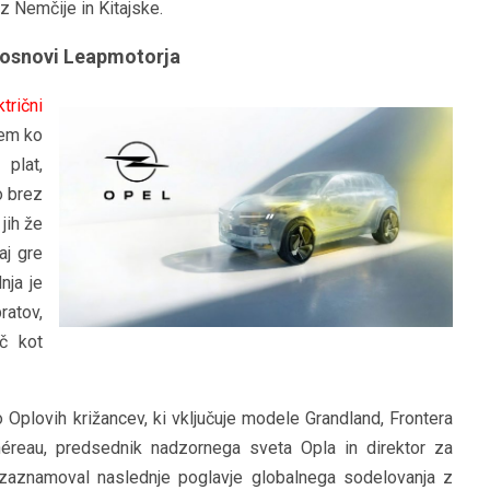
 Nemčije in Kitajske.
i osnovi Leapmotorja
ktrični
em ko
plat,
o brez
jih že
aj gre
nja je
ratov,
eč kot
 Oplovih križancev, ki vključuje modele Grandland, Frontera
Chéreau, predsednik nadzornega sveta Opla in direktor za
, zaznamoval naslednje poglavje globalnega sodelovanja z