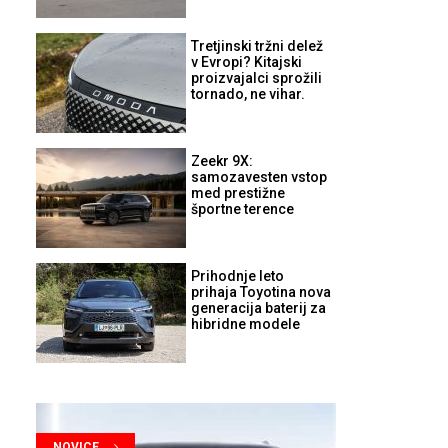
Tretjinski tržni delež
v Evropi? Kitajski
proizvajalci sprožili
tornado, ne vihar.
Zeekr 9X:
samozavesten vstop
med prestižne
športne terence
Prihodnje leto
prihaja Toyotina nova
generacija baterij za
hibridne modele
NOVICE