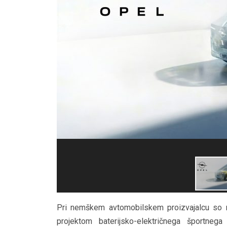
Pri nemškem avtomobilskem proizvajalcu so nap
projektom baterijsko-električnega športne