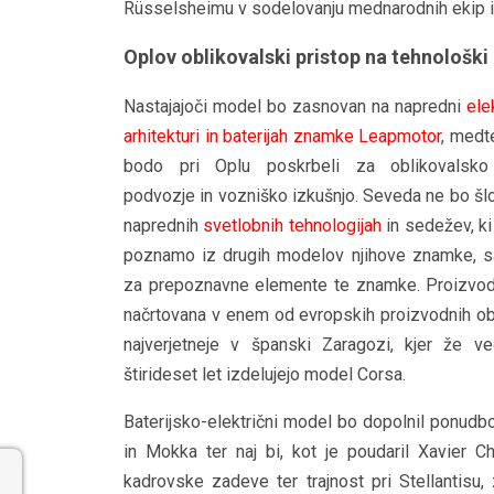
Rüsselsheimu v sodelovanju mednarodnih ekip iz
Oplov oblikovalski pristop na tehnološk
Nastajajoči model bo zasnovan na napredni
ele
arhitekturi in baterijah znamke Leapmotor
, medt
bodo pri Oplu poskrbeli za oblikovalsko 
podvozje in vozniško izkušnjo. Seveda ne bo šl
naprednih
svetlobnih tehnologijah
in sedežev, ki 
poznamo iz drugih modelov njihove znamke, s
za prepoznavne elemente te znamke. Proizvod
načrtovana v enem od evropskih proizvodnih ob
najverjetneje v španski Zaragozi, kjer že v
štirideset let izdelujejo model Corsa.
Baterijsko-električni model bo dopolnil ponudbo
in Mokka ter naj bi, kot je poudaril Xavier 
kadrovske zadeve ter trajnost pri Stellantisu