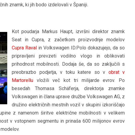
čnih znamk, ki jih bodo izdelovali v Španiji.
Kot poudarja Markus Haupt, izvršni direktor znamk
Seat in Cupra, z začetkom proizvodnje modelov
Cupra Raval
in Volkswagen ID.Polo dokazujejo, da so
pripravljeni prevzeti vodilno vlogo in oblikovati
prihodnost mobilnosti. Dodaja še, da so zaključili s
preobrazbo podjetja, v toku katere so v
obrat v
Martorellu
vložili več kot tri milijarde evrov. Po
besedah Thomasa Schäferja, direktorja znamke
Volkswagen in člana uprave družbe Volkswagen AG, z
družino električnih mestnih vozil v skupini izkoriščajo
kupine z namenom širitve električne mobilnosti v velikem
nost v vstopnem segmentu in prinaša 600 milijonov evrov
h modelov.