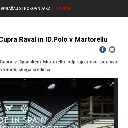
VPRAŠAJ STROKOVNJAKA
FORUM
RABLJENA VOZILA
KOSTJA PRIHODA
upra Raval in ID.Polo v Martorellu
GORIVA
SILVAN SIMČIČ
AVTOPLIN
 Cupra v španskem Martorellu odpirajo novo poglavje
TOMAŽ DEMŠAR
 avtomobilskega središča.
MAZIVA IN OLJA
ALEŠ ARNŠEK
PREDELAVE
ALEKS HUMAR IN FLORJAN RUS
PNEVMATIKE
TIHOMIR KACJAN