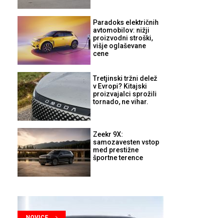
Paradoks električnih
avtomobilov: nižji
proizvodni stroški,
višje oglaševane
cene
Tretjinski tržni delež
v Evropi? Kitajski
proizvajalci sprožili
tornado, ne vihar.
Zeekr 9X:
samozavesten vstop
med prestižne
športne terence
NOVICE