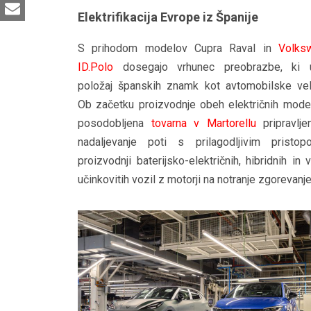
Elektrifikacija Evrope iz Španije
S prihodom modelov Cupra Raval in
Volks
ID.Polo
dosegajo vrhunec preobrazbe, ki ut
položaj španskih znamk kot avtomobilske vel
Ob začetku proizvodnje obeh električnih mode
posodobljena
tovarna v Martorellu
pripravlje
nadaljevanje poti s prilagodljivim pristo
proizvodnji baterijsko-električnih, hibridnih in 
učinkovitih vozil z motorji na notranje zgorevanje