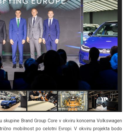
HIBRIDNA TEHNIKA
JERNEJ BOLKA
TEHNIČNA VPRAŠANJA
ROK ČERNJAVSKI
AVTOPLIN
ŽIGA HABJAN
enu skupine Brand Group Core v okviru koncerna Volkswagen
rično mobilnost po celotni Evropi. V okviru projekta bodo