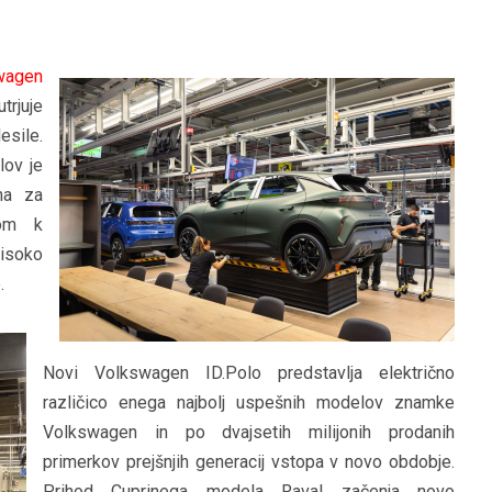
wagen
rjuje
esile.
lov je
na za
pom k
visoko
.
Novi Volkswagen ID.Polo predstavlja električno
različico enega najbolj uspešnih modelov znamke
Volkswagen in po dvajsetih milijonih prodanih
primerkov prejšnjih generacij vstopa v novo obdobje.
Prihod Cuprinega modela Raval začenja novo