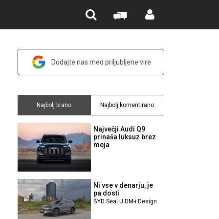
Dodajte nas med priljubljene vire
Najbolj brano
Najbolj komentirano
Največji Audi Q9
prinaša luksuz brez
meja
Ni vse v denarju, je
pa dosti
BYD Seal U DM-i Design